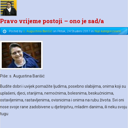
Pravo vrijeme postoji – ono je sad/a
Posted
by
s. Augustina Barišić
on
Petak, 24 Studeni 2017
in
Nije kategorizirano
Piše: s. Augustina Barišić
Budite dobri i uvijek pomažite ljudima, posebno slabijima, onima koji su
uplašeni, djeci, starijima, nemoćnima, bolesnima, beskućnicima,
ostavljenima, rastavljenima, ovisnicima i onima na rubu života. Svi oni
nose svoje rane zadobivene u djetinjstvu, mladim danima, ili neku svoju
tugu