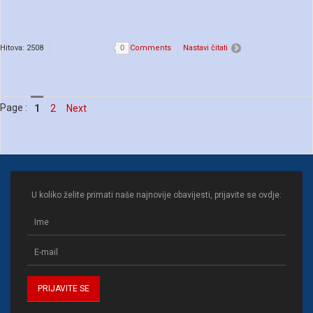
Hitova: 2508
0
Comments
Nastavi čitati
Page :
1
2
Next
U koliko želite primati naše najnovije obavijesti, prijavite se ovdje: