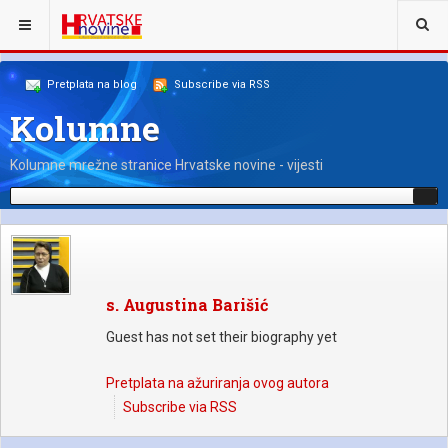
NALAZITE SE OVDJE:
NAŠI KOLUMNISTI
BLOGERI
Pretplata na blog
Subscribe via RSS
Kolumne
Kolumne mrežne stranice Hrvatske novine - vijesti
s. Augustina Barišić
Guest has not set their biography yet
Pretplata na ažuriranja ovog autora
Subscribe via RSS