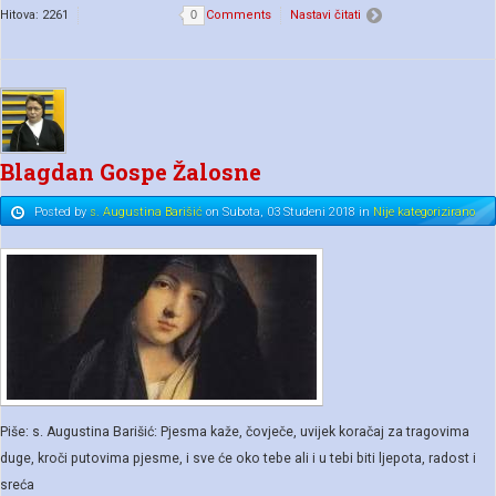
Hitova: 2261
0
Comments
Nastavi čitati
Blagdan Gospe Žalosne
Posted
by
s. Augustina Barišić
on
Subota, 03 Studeni 2018
in
Nije kategorizirano
Piše: s. Augustina Barišić: Pjesma kaže, čovječe, uvijek koračaj za tragovima
duge, kroči putovima pjesme, i sve će oko tebe ali i u tebi biti ljepota, radost i
sreća