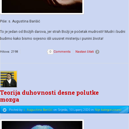
Piše: s. Augustina Barišić
To je jedan od Božjih darova, jer strah Božji je početak mudrosti! Mudri i budni
budimo kako bismo svjesno išli ususret misteriju i punini života!
Hitova: 2198
0
Comments
Nastavi čitati
Teorija duhovnosti desne polutke
mozga
Posted
by
s. Augustina Barišić
on
Srijeda, 10 Lipanj 2020
in
Nije kategorizirano