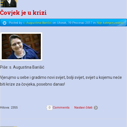
Čovjek je u krizi
Posted
by
s. Augustina Barišić
on
Utorak, 19 Prosinac 2017
in
Nije kategorizirano
Piše: s. Augustina Barišić
Vjerujmo u sebe i gradimo novi svijet, bolji svijet, svijet u kojemu neće
biti krize za čovjeka, posebno danas!
Hitova: 2355
0
Comments
Nastavi čitati