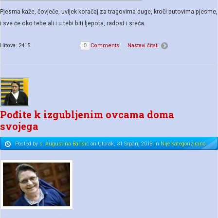
Pjesma kaže, čovječe, uvijek koračaj za tragovima duge, kroči putovima pjesme,
i sve će oko tebe ali i u tebi biti ljepota, radost i sreća.
Hitova: 2415
0
Comments
Nastavi čitati
Pođite k izgubljenim ovcama doma
svojega
Posted
by
s. Augustina Barišić
on
Utorak, 31 Srpanj 2018
in
Nije kategorizirano