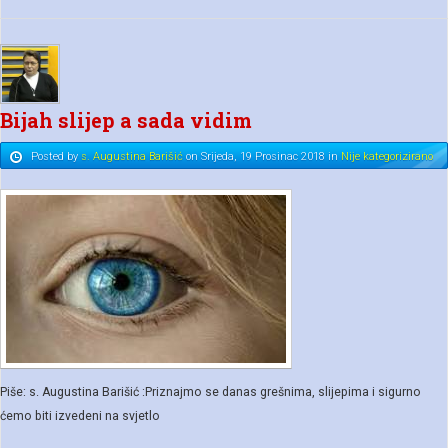
Bijah slijep a sada vidim
Posted
by
s. Augustina Barišić
on
Srijeda, 19 Prosinac 2018
in
Nije kategorizirano
Piše: s. Augustina Barišić :Priznajmo se danas grešnima, slijepima i sigurno
ćemo biti izvedeni na svjetlo