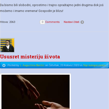
Da bismo bili slobodni, oprostimo i trajno opraštajmo jedni drugima dok još
možemo i imamo vremena! Gospodin je blizu!
Hitova: 2063
0
Comments
Nastavi čitati
Ususret misteriju života
Posted
by
s. Augustina Barišić
on
Četvrtak, 20 Kolovoz 2020
in
Nije kategorizirano