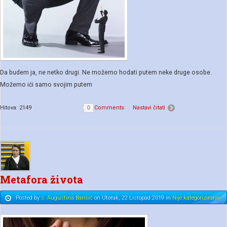
Da budem ja, ne netko drugi. Ne možemo hodati putem neke druge osobe.
Možemo ići samo svojim putem
Hitova: 2149
0
Comments
Nastavi čitati
Metafora života
Posted
by
s. Augustina Barišić
on
Utorak, 22 Listopad 2019
in
Nije kategorizirano