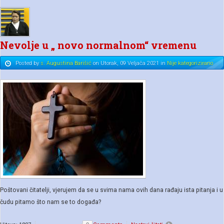
Nevolje u „ novo normalnom“ vremenu
Posted
by
s. Augustina Barišić
on
Utorak, 09 Veljača 2021
in
Nije kategorizirano
Poštovani čitatelji, vjerujem da se u svima nama ovih dana rađaju ista pitanja i u
čudu pitamo što nam se to događa?