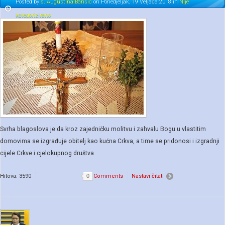
Posted
by
s. Augustina Barišić
on
Ponedjeljak, 19 Veljača 2018
in
Nije
kategorizirano
Svrha blagoslova je da kroz zajedničku molitvu i zahvalu Bogu u vlastitim
domovima se izgrađuje obitelj kao kućna Crkva, a time se pridonosi i izgradnji
cijele Crkve i cjelokupnog društva
Hitova: 3590
0
Comments
Nastavi čitati