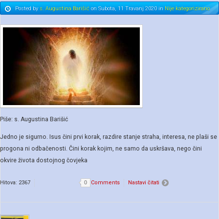
Posted
by
s. Augustina Barišić
on
Subota, 11 Travanj 2020
in
Nije kategorizirano
Piše: s. Augustina Barišić
Jedno je sigurno. Isus čini prvi korak, razdire stanje straha, interesa, ne plaši se
progona ni odbačenosti. Čini korak kojim, ne samo da uskršava, nego čini
okvire života dostojnog čovjeka
Hitova: 2367
0
Comments
Nastavi čitati