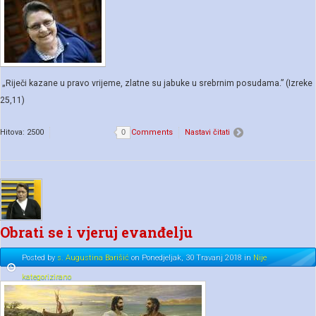
„Riječi kazane u pravo vrijeme, zlatne su jabuke u srebrnim posudama.” (Izreke
25,11)
Hitova: 2500
0
Comments
Nastavi čitati
Obrati se i vjeruj evanđelju
Posted
by
s. Augustina Barišić
on
Ponedjeljak, 30 Travanj 2018
in
Nije
kategorizirano