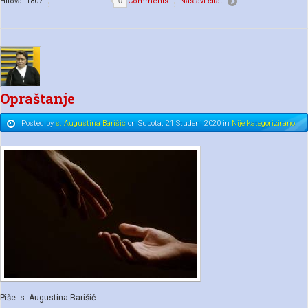
Hitova: 1807
0
Comments
Nastavi čitati
Opraštanje
Posted
by
s. Augustina Barišić
on
Subota, 21 Studeni 2020
in
Nije kategorizirano
Piše: s. Augustina Barišić