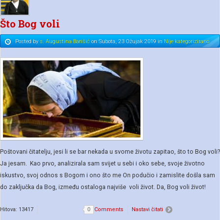
Što Bog voli
Posted
by
s. Augustina Barišić
on
Subota, 23 Ožujak 2019
in
Nije kategorizirano
Poštovani čitatelju, jesi li se bar nekada u svome životu zapitao, što to Bog voli?
Ja jesam. Kao prvo, analizirala sam svijet u sebi i oko sebe, svoje životno
iskustvo, svoj odnos s Bogom i ono što me On podučio i zamislite došla sam
do zaključka da Bog, između ostaloga najviše voli život. Da, Bog voli život!
Hitova: 13417
0
Comments
Nastavi čitati