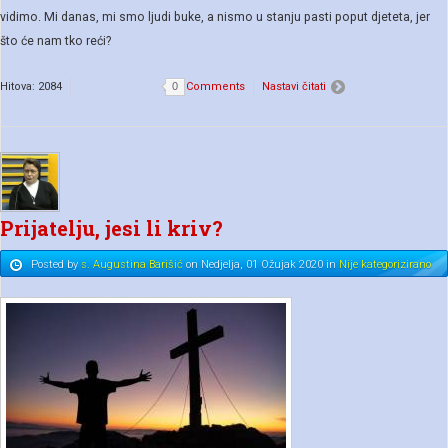
vidimo. Mi danas, mi smo ljudi buke, a nismo u stanju pasti poput djeteta, jer
što će nam tko reći?
Hitova: 2084
0
Comments
Nastavi čitati
Prijatelju, jesi li kriv?
Posted
by
s. Augustina Barišić
on
Nedjelja, 01 Ožujak 2020
in
Nije kategorizirano