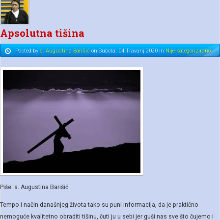
Apsolutna tišina
Posted
by
s. Augustina Barišić
on
Subota, 04 Travanj 2020
in
Nije kategorizirano
Piše: s. Augustina Barišić
Tempo i način današnjeg života tako su puni informacija, da je praktično
nemoguće kvalitetno obraditi tišinu, čuti ju u sebi jer guši nas sve što čujemo i