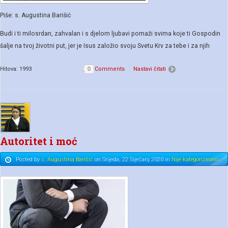
Piše: s. Augustina Barišić
Budi i ti milosrdan, zahvalan i s djelom ljubavi pomaži svima koje ti Gospodin
šalje na tvoj životni put, jer je Isus založio svoju Svetu Krv za tebe i za njih
Hitova: 1993
0
Comments
Nastavi čitati
Autoritet i moć
Posted
by
s. Augustina Barišić
on
Srijeda, 22 Siječanj 2020
in
Nije kategorizirano