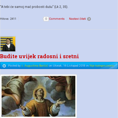
“A tebi će samoj mač probosti dušu” (Lk 2, 35).
Hitova: 2411
0
Comments
Nastavi čitati
Budite uvijek radosni i sretni
Posted
by
s. Augustina Barišić
on
Utorak, 16 Listopad 2018
in
Nije kategorizirano