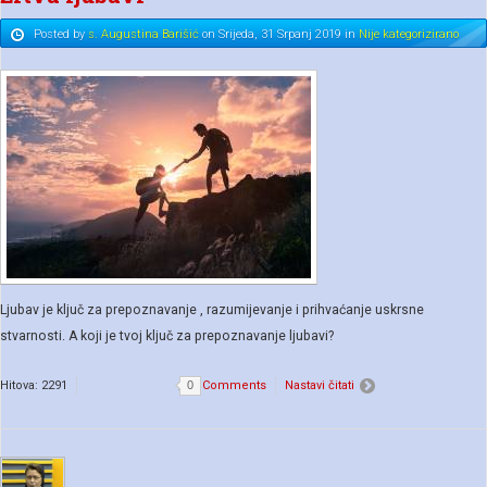
Posted
by
s. Augustina Barišić
on
Srijeda, 31 Srpanj 2019
in
Nije kategorizirano
Ljubav je ključ za prepoznavanje , razumijevanje i prihvaćanje uskrsne
stvarnosti. A koji je tvoj ključ za prepoznavanje ljubavi?
Hitova: 2291
0
Comments
Nastavi čitati