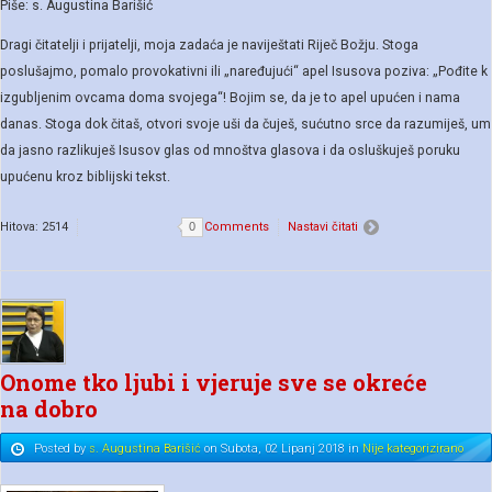
Piše: s. Augustina Barišić
Dragi čitatelji i prijatelji, moja zadaća je naviještati Riječ Božju. Stoga
poslušajmo, pomalo provokativni ili „naređujući“ apel Isusova poziva: „Pođite k
izgubljenim ovcama doma svojega“! Bojim se, da je to apel upućen i nama
danas. Stoga dok čitaš, otvori svoje uši da čuješ, sućutno srce da razumiješ, um
da jasno razlikuješ Isusov glas od mnoštva glasova i da osluškuješ poruku
upućenu kroz biblijski tekst.
Hitova: 2514
0
Comments
Nastavi čitati
Onome tko ljubi i vjeruje sve se okreće
na dobro
Posted
by
s. Augustina Barišić
on
Subota, 02 Lipanj 2018
in
Nije kategorizirano