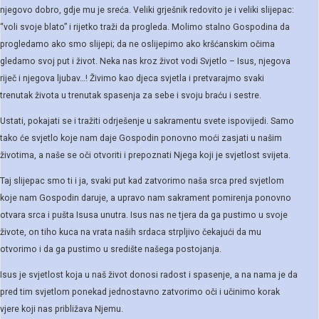
njegovo dobro, gdje mu je sreća. Veliki grješnik redovito je i veliki slijepac:
“voli svoje blato” i rijetko traži da progleda. Molimo stalno Gospodina da
progledamo ako smo slijepi; da ne oslijepimo ako kršćanskim očima
gledamo svoj put i život. Neka nas kroz život vodi Svjetlo – Isus, njegova
riječ i njegova ljubav…! Živimo kao djeca svjetla i pretvarajmo svaki
trenutak života u trenutak spasenja za sebe i svoju braću i sestre.
Ustati, pokajati se i tražiti odrješenje u sakramentu svete ispovijedi. Samo
tako će svjetlo koje nam daje Gospodin ponovno moći zasjati u našim
životima, a naše se oči otvoriti i prepoznati Njega koji je svjetlost svijeta.
Taj slijepac smo ti i ja, svaki put kad zatvorimo naša srca pred svjetlom
koje nam Gospodin daruje, a upravo nam sakrament pomirenja ponovno
otvara srca i pušta Isusa unutra. Isus nas ne tjera da ga pustimo u svoje
živote, on tiho kuca na vrata naših srdaca strpljivo čekajući da mu
otvorimo i da ga pustimo u središte našega postojanja.
Isus je svjetlost koja u naš život donosi radost i spasenje, a na nama je da
pred tim svjetlom ponekad jednostavno zatvorimo oči i učinimo korak
vjere koji nas približava Njemu.