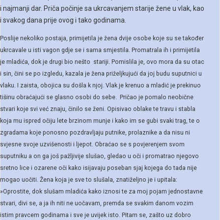
i najmanji dar. Priča počinje sa ukrcavanjem starije žene u vlak, kao
i svakog dana prije ovog i tako godinama.
Poslije nekoliko postaja, primijetila je žena dvije osobe koje su se također
ukrcavale u isti vagon gdje se i sama smjestila. Promatrala ih i primijetila
je mladića, dok je drugi bio nešto stariji. Pomislila je, ovo mora da su otac
i sin, čini se po izgledu, kazala je žena priželjkujući da joj budu suputnici u
vlaku. I zaista, obojica su došla k njoj. Vlak je krenuo a mladić je prekinuo
tišinu obraćajući se glasno osobi do sebe. Pričao je pomalo neobične
stvari koje svi već znaju, činilo se ženi. Opisivao oblake te travu i stabla
koja mu ispred očiju lete brzinom munje i kako im se gubi svaki trag, te o
zgradama koje ponosno pozdravljaju putnike, prolaznike a da nisu ni
svjesne svoje uzvišenosti i ljepot. Obraćao se s povjerenjem svom
suputniku a on ga još pažljivije slušao, gledao u oči i promatrao njegovo
sretno lice i ozarene oči kako isijavaju poseban sjaj kojega do tada nije
mogao uočiti. Žena koja je sve to slušala, znatiželjno je i upitala:
»Oprostite, dok slušam mladića kako iznosi te za moj pojam jednostavne
stvari, divi se, a ja ih niti ne uočavam, premda se svakim danom vozim
istim pravcem godinama i sve je uvijek isto. Pitam se, zašto uz dobro