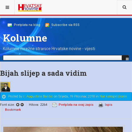
NALAZITE SE OVDJE:
NAŠI KOLUMNISTI
S. AUGUSTINA BARIŠIĆ
Pretplata na blog
Subscribe via RSS
Kolumne
Kolumne mrežne stranice Hrvatske novine - vijesti
Bijah slijep a sada vidim
Posted
by
s. Augustina Barišić
on
Srijeda, 19 Prosinac 2018
in
Nije kategorizirano
Font size:
Hitova: 2264
Pretplata na ovaj zapis
Ispis
Bookmark