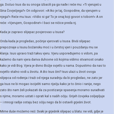
ga. Dočuo Isus da su onoga izbacili pa ga nađe i reče mu: »Ti vjeruješ u
Sina Čovječjega?« On odgovori: »A tko je taj, Gospodine, da vjerujem u
njega?« Reče mu Isus: »Vidio si ga! To je onaj koji govori s tobom!« A on
reče: »Vjerujem, Gospodine!« I baci se ničice preda nj.
Kada je zapravo slijepac povjerovao u Isusa?
Onda kada je progledao, počinje vjerovati u Isusa. Bivši slijepac
prepoznaje u Isusu božansku moć i u čvrstoj vjeri i pouzdanju mu se
klanja. Isus upravo traži takvu vjeru. Vjeru uspoređujemo s vidom, pa
kažemo da nam vjera dariva duhovne oči kojima vidimo stvarnost onako
kako je vidi Bog. Vjera je divno Božje svjetlo u nama. Dopustimo da nas to
svjetlo stalno vodi u životu. A što Isus čini? Isus ulazi u život ovoga
slijepca od rođenja i traži od njega suradnju da bi progledao, ne zato jer
ga Isus ne bi mogao iscijeliti samo riječju kako je to činio i ranije, nego
zato što nam želi pokazati da za postizanje spasenja moramo surađivati
s njime, moramo ustati i oprati kal s naših očiju. Grijeh čovjeka osljepljuje
– i mnogi radije ostaju bez očiju nego da bi ostavili grješni život.
Mirne duše možemo reći: Svaki je grješnik slijepac u blatu: ne vidi, gdje je