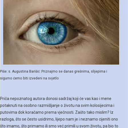
Piše: s. Augustina Barišić :Priznajmo se danas grešnima, slijepima i
sigurno ćemo biti izvedeni na svjetlo
Priča nepoznatog autora donosi sadržaj koji će vas kao i mene
potaknuti na osobno razmišljanje o životu na svim kolosijecima i
putovima dok koračamo prema vječnosti. Zašto tako mislim? Iz
razloga, što se često usidrimo, lijepo nam je i neznamo cijeniti ono
što imamo, što primamo ili smo već primili u svom životu, pa bio to