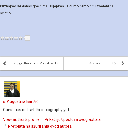
Priznajmo se danas grešnima, slijepima i sigurno ćemo biti izvedeni na
svjetlo
0
Iz knjige Branimira Miroslava Tomlekina “Uvrnute p...
Kazna zbog Božića
s. Augustina Barišić
Guest has not set their biography yet
View author's profile
Prikaži još postova ovog autora
Pretplata na ažuriranja ovog autora