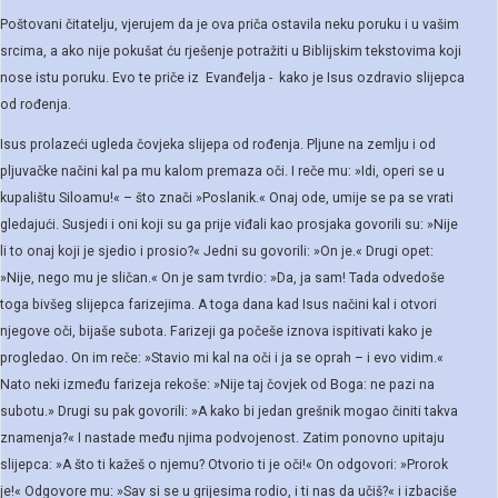
Poštovani čitatelju, vjerujem da je ova priča ostavila neku poruku i u vašim
srcima, a ako nije pokušat ću rješenje potražiti u Biblijskim tekstovima koji
nose istu poruku. Evo te priče iz Evanđelja - kako je Isus ozdravio slijepca
od rođenja.
Isus prolazeći ugleda čovjeka slijepa od rođenja. Pljune na zemlju i od
pljuvačke načini kal pa mu kalom premaza oči. I reče mu: »Idi, operi se u
kupalištu Siloamu!« – što znači »Poslanik.« Onaj ode, umije se pa se vrati
gledajući. Susjedi i oni koji su ga prije viđali kao prosjaka govorili su: »Nije
li to onaj koji je sjedio i prosio?« Jedni su govorili: »On je.« Drugi opet:
»Nije, nego mu je sličan.« On je sam tvrdio: »Da, ja sam! Tada odvedoše
toga bivšeg slijepca farizejima. A toga dana kad Isus načini kal i otvori
njegove oči, bijaše subota. Farizeji ga počeše iznova ispitivati kako je
progledao. On im reče: »Stavio mi kal na oči i ja se oprah – i evo vidim.«
Nato neki između farizeja rekoše: »Nije taj čovjek od Boga: ne pazi na
subotu.» Drugi su pak govorili: »A kako bi jedan grešnik mogao činiti takva
znamenja?« I nastade među njima podvojenost. Zatim ponovno upitaju
slijepca: »A što ti kažeš o njemu? Otvorio ti je oči!« On odgovori: »Prorok
je!« Odgovore mu: »Sav si se u grijesima rodio, i ti nas da učiš?« i izbaciše