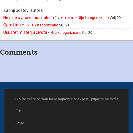
Zadnji postovi autora
Nevolje u „ novo normalnom“ vremenu
-
Nije kategorizirano
Velj 09
Opraštanje
-
Nije kategorizirano
Stu 21
Ususret misteriju života
-
Nije kategorizirano
Kol 20
Comments
U koliko želite primati naše najnovije obavijesti, prijavite se ovdje: