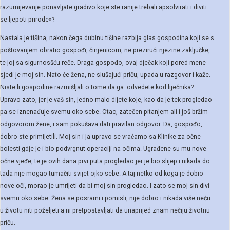
razumijevanje ponavljate gradivo koje ste ranije trebali apsolvirati i diviti
se ljepoti prirode»?
Nastala je tišina, nakon čega dubinu tišine razbija glas gospodina koji se s
poštovanjem obratio gospođi, činjenicom, ne prezirući njezine zaključke,
te joj sa sigurnosšću reče. Draga gospođo, ovaj dječak koji pored mene
sjedi je moj sin. Nato će žena, ne slušajući priču, upada u razgovor i kaže.
Niste li gospodine razmišljali o tome da ga odvedete kod liječnika?
Upravo zato, jer je vaš sin, jedno malo dijete koje, kao da je tek progledao
pa se iznenađuje svemu oko sebe. Otac, zatečen pitanjem ali i još bržim
odgovorom žene, i sam pokušava dati pravilan odgovor. Da, gospođo,
dobro ste primijetili. Moj sin i ja upravo se vraćamo sa Klinike za očne
bolesti gdje je i bio podvrgnut operaciji na očima. Ugrađene su mu nove
očne vjeđe, te je ovih dana prvi puta progledao jer je bio slijep i nikada do
tada nije mogao tumačiti svijet ojko sebe. A taj netko od koga je dobio
nove oči, morao je umrijeti da bi moj sin progledao. I zato se moj sin divi
svemu oko sebe. Žena se posrami i pomisli, nije dobro i nikada više neću
u životu niti poželjeti a ni pretpostavljati da unaprijed znam nečiju životnu
priču.