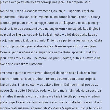
pjesme ovoga svijeta koja zaboravlja naš jezik. Stih potporni stup.
Nekoć su, u rana kršćanska vremena i još ranije – isposnici živjeli na
stupovima. Takozvani stiliti. Vjernici su im donosili hranu i piće. U Gruziji
je ostao još jedan. Novinar koji je putovao tim krajevima naišao je na nj –
novinar iako se sporazumijevao na engleskom – ne izgleda kao Englez i
ne pravi se Englez. Isposnik koji silazi rijetko – a još rjeđe pušta koga u
svoju nastambu ipak ga je primio. K njemu se penje na ljestvama od užeta
– a stup je zapravo preostatak davne vulkanske igre s tlom i zemljom.
Gore je lijepo uređena izba. Kupaonice nema. Kaže isposnik – ljudi koji
jedu i žive i misle čisto – ne moraju se prati. I doista, putnik je ustvrdio da
sve odiše visinskom čistoćom.
I mi smo sigurno u svom životu doživjeli da se od nekih ljudi širi njihov
vlastiti miomiris. I Isus je jednom rekao da samo treba oprati stopala.
Nakon puta. I naši su stari – osobito u Bosni i Dalmaciji imali posao za
novog člana obitelji ženskog roda – bila to mala najmlađa ćerca-sestrica
ili sna(h)a ili nevista – ona bi svima – a tada ih je bila puna kuća – redom
prala noge. Uvečer. K'o Isus svojim učenicima na posljednjoj večeri. Nije ih
morala prati suzama i kosom trati k'o Marija Magdalena – bio je to običan