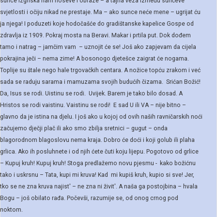
sunce izgriska nam noseve i obraze – a tajna veza između sunčeve
svjetlosti i očiju nikad ne prestaje. Ma – ako sunce neće mene – ugrijat ću
ja njega! I poduzeti koje hodočašće do gradištanske kapelice Gospe od
zdravlja iz 1909. Pokraj mosta na Beravi. Makar i prtila put. Dok dođem
tamo i natrag – jamčim vam – uznojit će se! Još ako zapjevam da cijela
pokrajina ječi – nema zime! A bosonogo djetešce zaigrat će nogama.
Toplije su štale nego hale trgovačkih centara. A nožice topću zrakom i već
sada se raduju sarama i mamuzama svojih budućih čizama. Srićan Božić!
Da, Isus se rodi. Uistinu se rodi. Uvijek. Barem je tako bilo dosad. A
Hristos se rodi vaistinu. Vaistinu se rodi! E sad U ili VA – nije bitno –
glavno da je istina na djelu. I još ako u kojoj od ovih naših ravničarskih noći
začujemo dječji plač ili ako smo zbilja sretnici – gugut – onda
blagorodnom blagoslovu nema kraja. Dobro će doći i koji golub ili plaha
grlica. Ako ih posluhnete i od njih ćete čuti koju lijepu. Pogotovo od grlice
– Kupuj kruh! Kupuj kruh! Stoga predlažemo novu pjesmu - kako božićnu
tako i uskrsnu – Tata, kupi mi kruva! Kad mi kupiš kruh, kupio si sve! Jer,
tko se ne zna kruva najist' – ne zna ni živit'. A naša ga postojbina – hvala
Bogu – još obilato rađa. Počevši, razumije se, od onog crnog pod
noktom.