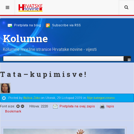
NALAZITE SE OVDJE:
NAŠI KOLUMNISTI
BOŽICA ZOKO
Pretplata na blog
Subscribe via RSS
Kolumne
Kolumne mrežne stranice Hrvatske novine - vijesti
T a t a – k u p i m i s v e !
Posted
by
Božica Zoko
on
Utorak, 29 Listopad 2019
in
Nije kategorizirano
Font size:
Hitova: 2220
Pretplata na ovaj zapis
Ispis
Bookmark