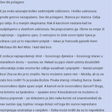
Sve ide polagano
E pa onda računajte koliko sedmoljetki odživismo. I koliko uskrsnuća
prođe gotovo nezapaženo. Sve ide polagano. Stanica po stanica. Ćelija
po ćelija. Ili u manjim skupinama. Rak ili karcinom nastane kad ne
sudjelujemo u vlastitom uskrsnuću. Ne prepoznamo ga. Obrne se smjer. Ili
najtočnije – izgubimo vjeru. O nemojmo to činiti svom tijelu! Vjera je
zdrava i još uz to nepoderiv potplat – rekao je francuski pjesnik Henri
Michaux iliti Anri Mišo. I kad ideš bos.
E onda je najnepoderiviji. Krist – bosonogo djetešce – bosonogi starac u
staračkom domu – susreću se. Nekad su pipci vlasti ustima doušničkih
vrbovatelja znale onome tko odbije surađivati i priprijetiti – Nećeš umrijeti
bos! Zna se što je to značilo. Na to možemo samo reći – Možda, ali ću se
zato bos roditi! To je pouka Božića. Pouka starog i mladog Sunca. Svako
novorođeno dijete spasi svijet. A kamoli ne bi novorođeno Sunce?! Stoga,
ne brinimo se tjeskobno – spašeni smo! A bezdušnost ne možemo ni
Suncu pripisivati – jer dokučeno je (eto neke koristi od znanstvenika!) da
sav sunčev sjaj, toplina i snaga dolazi od toga što sunce neprestano
razmjenjuje unutrašnje s vanjskim – fizika može tvrditi da su to neprekidne