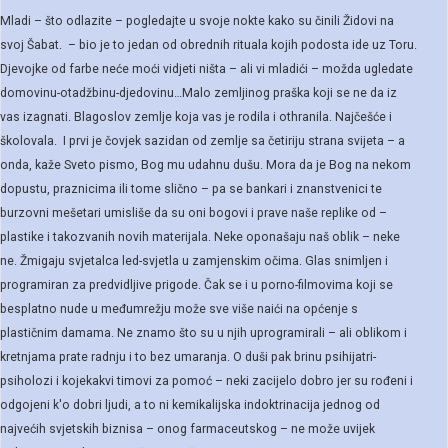
Mladi – što odlazite – pogledajte u svoje nokte kako su činili Židovi na
svoj Šabat. – bio je to jedan od obrednih rituala kojih podosta ide uz Toru.
Djevojke od farbe neće moći vidjeti ništa – ali vi mladići – možda ugledate
domovinu-otadžbinu-djedovinu…Malo zemljinog praška koji se ne da iz
vas izagnati. Blagoslov zemlje koja vas je rodila i othranila. Najčešće i
školovala. I prvi je čovjek sazidan od zemlje sa četiriju strana svijeta – a
onda, kaže Sveto pismo, Bog mu udahnu dušu. Mora da je Bog na nekom
dopustu, praznicima ili tome slično – pa se bankari i znanstvenici te
burzovni mešetari umisliše da su oni bogovi i prave naše replike od –
plastike i takozvanih novih materijala. Neke oponašaju naš oblik – neke
ne. Žmigaju svjetalca led-svjetla u zamjenskim očima. Glas snimljen i
programiran za predvidljive prigode. Čak se i u porno-filmovima koji se
besplatno nude u međumrežju može sve više naići na općenje s
plastičnim damama. Ne znamo što su u njih uprogramirali – ali oblikom i
kretnjama prate radnju i to bez umaranja. O duši pak brinu psihijatri-
psiholozi i kojekakvi timovi za pomoć – neki zacijelo dobro jer su rođeni i
odgojeni k'o dobri ljudi, a to ni kemikalijska indoktrinacija jednog od
najvećih svjetskih biznisa – onog farmaceutskog – ne može uvijek