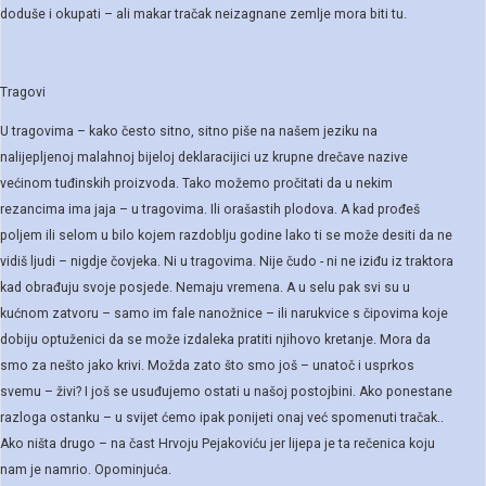
doduše i okupati – ali makar tračak neizagnane zemlje mora biti tu.
Tragovi
U tragovima – kako često sitno, sitno piše na našem jeziku na
nalijepljenoj malahnoj bijeloj deklaracijici uz krupne drečave nazive
većinom tuđinskih proizvoda. Tako možemo pročitati da u nekim
rezancima ima jaja – u tragovima. Ili orašastih plodova. A kad prođeš
poljem ili selom u bilo kojem razdoblju godine lako ti se može desiti da ne
vidiš ljudi – nigdje čovjeka. Ni u tragovima. Nije čudo - ni ne iziđu iz traktora
kad obrađuju svoje posjede. Nemaju vremena. A u selu pak svi su u
kućnom zatvoru – samo im fale nanožnice – ili narukvice s čipovima koje
dobiju optuženici da se može izdaleka pratiti njihovo kretanje. Mora da
smo za nešto jako krivi. Možda zato što smo još – unatoč i usprkos
svemu – živi? I još se usuđujemo ostati u našoj postojbini. Ako ponestane
razloga ostanku – u svijet ćemo ipak ponijeti onaj već spomenuti tračak..
Ako ništa drugo – na čast Hrvoju Pejakoviću jer lijepa je ta rečenica koju
nam je namrio. Opominjuća.