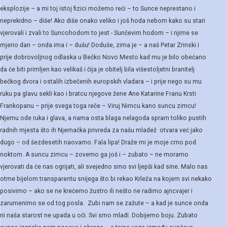
eksplozije – a mi toj istoj fizici možemo reći – to Sunce neprestano i
neprekidno – diše! Ako diše onako veliko i još hoda nebom kako su stari
vjerovali i zvali to Suncohodom to jest - Sunčevim hodom – i njime se
mjerio dan – onda ima i – dušu! Doduše, zima je – a naš Petar Zrinski i
prije dobrovoljnog odlaska u Bečko Novo Mesto kad mu je bilo obećano
da će biti primljen kao velikaš i čija je obitelj bila višestoljetni branitelj
bečkog dvora i ostalih izbečenih europskih vladara – i prije nego su mu
ruku pa glavu sekli kao i bratcu njegove žene Ane Katarine Franu Krsti
Frankopanu – prije svega toga reče – Viruj Nimcu kano suncu zimcu!
Njemu ode ruka i glava, a nama osta blaga nelagoda spram toliko pustih
radnih mjesta što ih Njemačka privreda za našu mladež otvara već jako
dugo – od šezdesetih naovamo. Fala lipa! Draže mi je moje crno pod
noktom. A suncu zimcu – zovemo ga još i – zubato – ne moramo
vjerovati da će nas ogrijati, ali svejedno smo svi ljepši kad sine. Malo nas
otme bijelom transparentu snijega što bi rekao Krleža na kojem svi nekako
posivimo – ako se ne krećemo žustro ili nešto ne radimo ajncvajer i
zarumenimo se od tog posla. Zubi nam se zažute – a kad je sunce onda
ni naša starost ne upada u oči. Svi smo mlađi. Dobijemo boju. Zubato