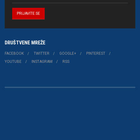
DRUŠTVENE MREŽE
FACEBOOK
TWITTER
GOOGLE+
PINTEREST
YOUTUBE
INSTAGRAM
RSS
Copyright © 2015 Joomla!. All Rights Reserved. Powered by
Teline V
-
Designed by JoomlArt.com.
Bootstrap
is a front-end framework of Twitter, Inc. Code licensed under
Apache License v2.0
.
Font Awesome
font licensed under
SIL OFL 1.1
.