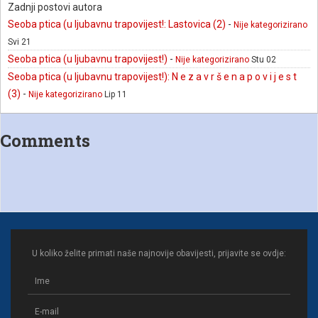
Zadnji postovi autora
Seoba ptica (u ljubavnu trapovijest!: Lastovica (2)
-
Nije kategorizirano
Svi 21
Seoba ptica (u ljubavnu trapovijest!)
-
Nije kategorizirano
Stu 02
Seoba ptica (u ljubavnu trapovijest!): N e z a v r š e n a p o v i j e s t
(3)
-
Nije kategorizirano
Lip 11
Comments
U koliko želite primati naše najnovije obavijesti, prijavite se ovdje: