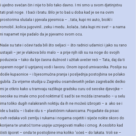
i ujedno svečan čin i nije to bilo tako davno. I mi smo u svom djetinjstvu
tati prali noge. I baći i bratu. Bilo je to baš u doba kad je se na ovim
prostorima slušala i pjevala pjesmica – …tata, kupi mi auto, bicikl i
romobil…kolica jugovinil…zeku i medu...kolača…tata kupi mi sve! – a nama
ni napamet nije padalo da je pjevamo svom ocu.
Naše su tate i očevi tada bili što seljaci – što radnici udarnici i jako su rano
ustajali – jer je vlakova bilo malo – a prije njih išli su na noge do svojih
poduzeća – tako da bje časna dužnost i užitak uvečer reći – Tata, daj da ti
operem noge! U ugrijanoj vodi i lavoru. Onom ispod umivaonika. Poslije su
došle kupaonice – i bjesomučna pranja i posljednja postojbina se polako
gubila. Za vrijeme studija u Zagrebu osamdesetih jedan zagrebački dečko
mi je otkrio kako u tramvaju razlikuje gradsku curu od seoske djevojke –
seoske su imale crno pod noktima! E sad bi se možda iznenadio – u selu
ima toliko dugih nalakiranih noktiju da ih ne možeš izbrojati – a ako se i
ide u bašču – i babe idu s – plastičnim rukavicama. Pogađate da pisac
ovih redaka voli zemlju i rukama i nogama osjetiti i siječe nokte skoro do
korijena te unatoč tome uspije uznjegovati malko i crnog. A osobito kad
čisti šporet – onda te postojbine ima koliko 'oćeš – do lakata. Voli se –