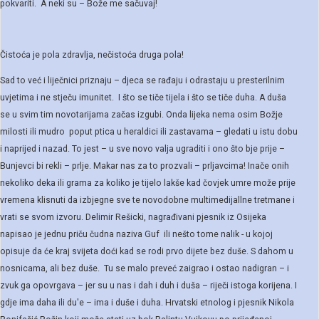
pokvariti. A neki su – Bože me sačuvaj!
Čistoća je pola zdravlja, nečistoća druga pola!
Sad to već i liječnici priznaju – djeca se rađaju i odrastaju u presterilnim
uvjetima i ne stječu imunitet. I što se tiče tijela i što se tiče duha. A duša
se u svim tim novotarijama začas izgubi. Onda lijeka nema osim Božje
milosti ili mudro poput ptica u heraldici ili zastavama – gledati u istu dobu
i naprijed i nazad. To jest – u sve novo valja ugraditi i ono što bje prije –
Bunjevci bi rekli – prlje. Makar nas za to prozvali – prljavcima! Inače onih
nekoliko deka ili grama za koliko je tijelo lakše kad čovjek umre može prije
vremena klisnuti da izbjegne sve te novodobne multimedijallne tretmane i
vrati se svom izvoru. Delimir Rešicki, nagrađivani pjesnik iz Osijeka
napisao je jednu priču čudna naziva Guf ili nešto tome nalik - u kojoj
opisuje da će kraj svijeta doći kad se rodi prvo dijete bez duše. S dahom u
nosnicama, ali bez duše. Tu se malo preveć zaigrao i ostao nadigran – i
zvuk ga opovrgava – jer su u nas i dah i duh i duša – riječi istoga korijena. I
gdje ima daha ili du'e – ima i duše i duha. Hrvatski etnolog i pjesnik Nikola