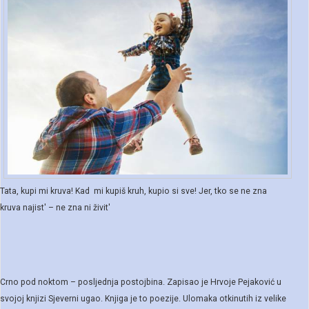
Tata, kupi mi kruva! Kad mi kupiš kruh, kupio si sve! Jer, tko se ne zna
kruva najist' – ne zna ni živit'
Crno pod noktom – posljednja postojbina. Zapisao je Hrvoje Pejaković u
svojoj knjizi Sjeverni ugao. Knjiga je to poezije. Ulomaka otkinutih iz velike