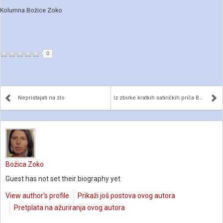
Kolumna Božice Zoko
0
Nepristajati na zlo
Iz zbirke kratkih satiričkih priča Branimira Miros...
Božica Zoko
Guest has not set their biography yet
View author's profile
Prikaži još postova ovog autora
Pretplata na ažuriranja ovog autora