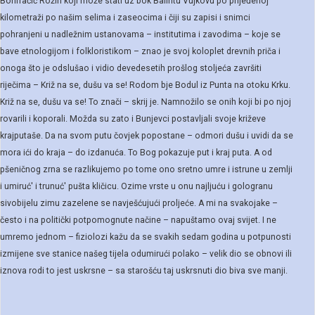
Bonifačić Rožin koji može stati uz bok Balintu Vujkovu po prijeđenoj
kilometraži po našim selima i zaseocima i čiji su zapisi i snimci
pohranjeni u nadležnim ustanovama – institutima i zavodima – koje se
bave etnologijom i folkloristikom – znao je svoj koloplet drevnih priča i
onoga što je odslušao i vidio devedesetih prošlog stoljeća završiti
riječima – Križ na se, dušu va se! Rodom bje Bodul iz Punta na otoku Krku.
Križ na se, dušu va se! To znači – skrij je. Namnožilo se onih koji bi po njoj
rovarili i koporali. Možda su zato i Bunjevci postavljali svoje križeve
krajputaše. Da na svom putu čovjek popostane – odmori dušu i uvidi da se
mora ići do kraja – do izdanuća. To Bog pokazuje put i kraj puta. A od
pšeničnog zrna se razlikujemo po tome ono sretno umre i istrune u zemlji
i umiruć' i trunuć' pušta kličicu. Ozime vrste u onu najljuću i gologranu
sivobijelu zimu zazelene se navješćujući proljeće. A mi na svakojake –
često i na politički potpomognute načine – napuštamo ovaj svijet. I ne
umremo jednom – fiziolozi kažu da se svakih sedam godina u potpunosti
izmijene sve stanice našeg tijela odumirući polako – velik dio se obnovi ili
iznova rodi to jest uskrsne – sa starošću taj uskrsnuti dio biva sve manji.