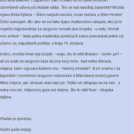
don Ante Baković. I zapamtio. Čak i to kako su im žene mrtvima i
izlomljenih udova još skidale rublje. Što će naš naraštaj zapamtiti? Možda
izjavu Boba Dylana – Židov nanjuši nacista, crnac rasista, a Srbin Hrvata?
Čisto sumnjam. Ali i ako se svi tako lijepo međusobno nanjuše, ako je to
osjetilo najpresudnije za razgovor između dva čovjeka - u redu. Horvát
non ember! – kaže jedna mađarska uzrečica ili samo preostatak jedne od,
ufamo se, napuštenih politika s kraja 19. stoljeća.
Dobro, možda Hrvat nije čovjek – nego, što bi rekli Bračani – čovik i po'! –
ali za svaki se razgovor kaže da ima svoj miris. Kad netko kleveće,
olajava, laže i ogovara kažemo mu – Nemoj smradat'! A svi znamo i za
ljepoduhi i miomirisni razgovor cvijeća kao u Matoševoj noćnoj pjesmi:
Miris cvijeća jak i strasan slavi tajni pir…Teške oči sklapaju se na san… s
neba rosi mir…željeznicu guta već daljina…Što bi rekli Rusi – kitajska
daljina.
Hladan je sjeverac;
Gusto pada snijeg