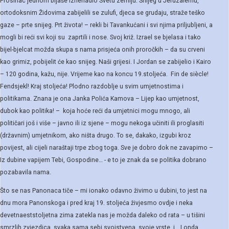
Prosinac jednom bijaše iznenadio Svetu zemlju. Snijeg u Jeruzalemu,
ortodoksnim Židovima zabijelili se zulufi, djeca se grudaju, straže teško
gaze – prte snijeg. Prt života! – rekli bi Tavankućani i svi njima priljubljeni, a
mogli bi reći svi koji su zaprtili i nose. Svoj križ. Izrael se bjelasa i tako
bijel-bjelcat možda skupa s nama prisjeća onih proročkih – da su crveni
kao grimiz, pobijelit će kao snijeg. Naši grijesi. I Jordan se zabijelio i Kairo
– 120 godina, kažu, nije. Vrijeme kao na koncu 19.stoljeća. Fin de siècle!
Fendsjekl! Kraj stoljeća! Plodno razdoblje u svim umjetnostima i
politikama. Znana je ona Janka Polića Kamova – Lijep kao umjetnost,
dubok kao politika! – koja hoće reći da umjetnici mogu mnogo, ali
političari još i više – javno ili iz sjene – mogu nekoga učiniti ili proglasiti
(državnim) umjetnikom, ako ništa drugo. To se, dakako, izgubi kroz
povijest, ali cijeli naraštaji trpe zbog toga. Sve je dobro dok ne zavapimo –
Iz dubine vapijem Tebi, Gospodine… - e to je znak da se politika dobrano
pozabavila nama.
Što se nas Panonaca tiče – mi ionako odavno živimo u dubini, to jest na
dnu mora Panonskoga i pred kraj 19. stoljeća živjesmo ovdje i neka
devetnaeststoljetna zima zatekla nas je možda daleko od rata – u tišini
smrzlih zvjezdica, svaka sama sebi svojstvena, svoje vrste i …I onda