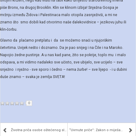
svojim križem, nego kad vidiš na tabli kako umjesto starodrevnog imena
piše Bronx, na drugoj Brooklin. Klin se klinom izbija! Snježna Gospa je
mržnju između Židova i Palestinaca malo otopila zasnježivši, a mi ne
znamo što smo dobili kad otvorimo naše dalekovidnice – jezikovu juhu ili
klin-čorbu.
Glavno da plaćamo pretplatu i da se možemo snaći u njujorškim
četvrtima. Uvijek nešto i doznamo. Da je pao snijeg i na Čile i na Maroko.
Napojio žedne pustinje. A u nas kad pane, žito se pokrije, toplo mu i malo
odspava, a mi vidimo nadaleko sve učisto, sve ubijelo, sve ucijelo – sve
snježno i nježno - sve sporo i čedno – nema žurbe! – sve lijepo - i u dubini
duše znamo – svaka je zemlja SVETA!
0
Životna priča osobe oštećenog sluha
“Uvrnute priče”: Zakon o miješanju fakulteta