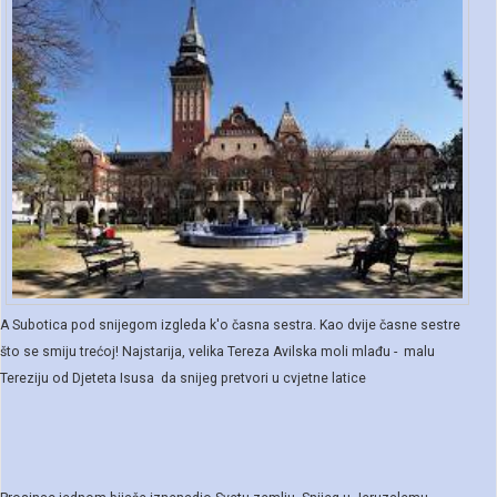
A Subotica pod snijegom izgleda k'o časna sestra. Kao dvije časne sestre
što se smiju trećoj! Najstarija, velika Tereza Avilska moli mlađu - malu
Tereziju od Djeteta Isusa da snijeg pretvori u cvjetne latice