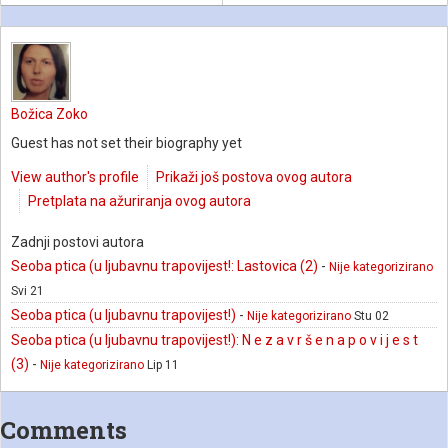
Božica Zoko
Guest has not set their biography yet
View author's profile
Prikaži još postova ovog autora
Pretplata na ažuriranja ovog autora
Zadnji postovi autora
Seoba ptica (u ljubavnu trapovijest!: Lastovica (2)
-
Nije kategorizirano
Svi 21
Seoba ptica (u ljubavnu trapovijest!)
-
Nije kategorizirano
Stu 02
Seoba ptica (u ljubavnu trapovijest!): N e z a v r š e n a p o v i j e s t
(3)
-
Nije kategorizirano
Lip 11
Comments