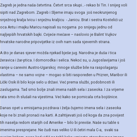
Zagreb je jedna naša četvrtina. Četvrt srca skupi…- rekao bi Tin. I snijeg voli
sipiti nad Zagrebom. Zagreb i Sljeme imaju svoga još neokrunjenog
snježnog kralja Ivicu i snježnu kraljicu - Janicu. Brat i sestra Kostelići uz
oca Antu i majku Maricu napisali su nogama po snijegu jednu od
najljepših hrvatskih bajki. Cvijeće mećave – naslovio je Balint Vujkov
hrvatske narodne pripovijetke iz ovih nam sada sjevernih strana.
A što je danas sjever možda njekad bješe jug. Narodna je duša i tica
žeravica i žar-ptica. I domorodka i selica. Nekoć su, u Jugoslavijama i još
ranije u carevini Austro-Ugarskoj mnoge službe bile na raspolaganju
vlastima – ne samo vojne – mogao si biti raspoređen u Prizren, Maribor ili
Lički Osik ili bilo koje selo u državi. Već prema službi, podobnosti ili
zaslugama. Tad smo bolje znali imena naših sela i zaseoka. I za vrijeme
rata smo ih slušali na vijestima. Već kako se pomicala crta bojišnice.
Danas opet u emisijama pozdrava i želja čujemo imena sela i zaseoka
koje ne bi znali pronaći na karti. A zahtijevati još od koga da zna povijest
tih naselja redom starijih od Amerike – bilo bi previše. Naše su table s
imenima presprejane. Ne čudi nas veliko U ili četiri mala C-a, svaki sa