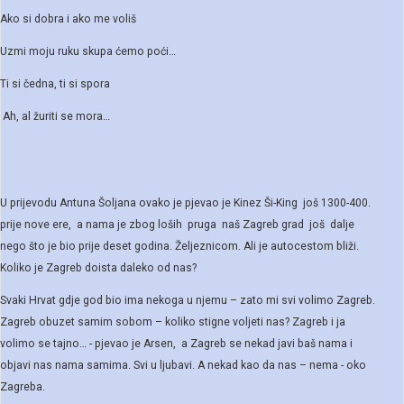
Ako si dobra i ako me voliš
Uzmi moju ruku skupa ćemo poći…
Ti si čedna, ti si spora
Ah, al žuriti se mora…
U prijevodu Antuna Šoljana ovako je pjevao je Kinez Ši-King još 1300-400.
prije nove ere, a nama je zbog loših pruga naš Zagreb grad još dalje
nego što je bio prije deset godina. Željeznicom. Ali je autocestom bliži.
Koliko je Zagreb doista daleko od nas?
Svaki Hrvat gdje god bio ima nekoga u njemu – zato mi svi volimo Zagreb.
Zagreb obuzet samim sobom – koliko stigne voljeti nas? Zagreb i ja
volimo se tajno… - pjevao je Arsen, a Zagreb se nekad javi baš nama i
objavi nas nama samima. Svi u ljubavi. A nekad kao da nas – nema - oko
Zagreba.