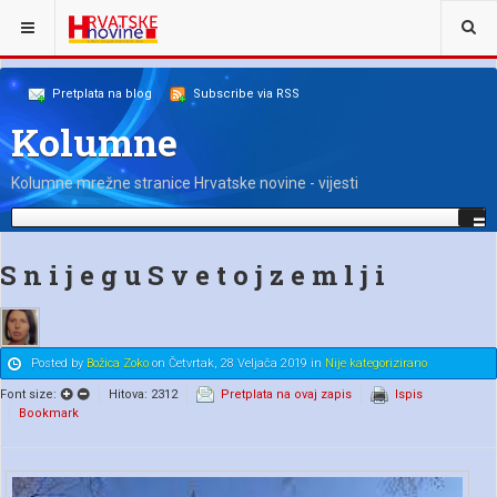
NALAZITE SE OVDJE:
NAŠI KOLUMNISTI
BOŽICA ZOKO
Pretplata na blog
Subscribe via RSS
Kolumne
Kolumne mrežne stranice Hrvatske novine - vijesti
S n i j e g u S v e t o j z e m l j i
Posted
by
Božica Zoko
on
Četvrtak, 28 Veljača 2019
in
Nije kategorizirano
Font size:
Hitova: 2312
Pretplata na ovaj zapis
Ispis
Bookmark