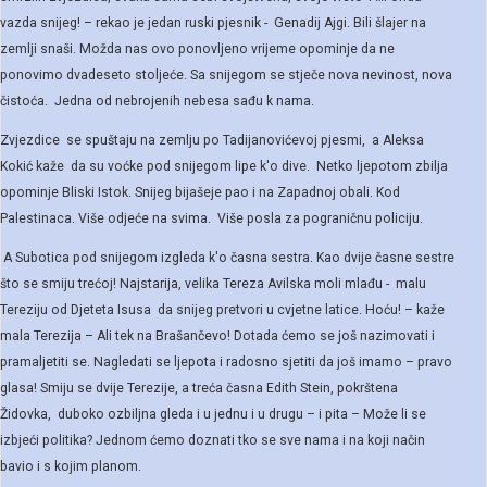
vazda snijeg! – rekao je jedan ruski pjesnik - Genadij Ajgi. Bili šlajer na
zemlji snaši. Možda nas ovo ponovljeno vrijeme opominje da ne
ponovimo dvadeseto stoljeće. Sa snijegom se stječe nova nevinost, nova
čistoća. Jedna od nebrojenih nebesa sađu k nama.
Zvjezdice se spuštaju na zemlju po Tadijanovićevoj pjesmi, a Aleksa
Kokić kaže da su voćke pod snijegom lipe k'o dive. Netko ljepotom zbilja
opominje Bliski Istok. Snijeg bijašeje pao i na Zapadnoj obali. Kod
Palestinaca. Više odjeće na svima. Više posla za pograničnu policiju.
A Subotica pod snijegom izgleda k'o časna sestra. Kao dvije časne sestre
što se smiju trećoj! Najstarija, velika Tereza Avilska moli mlađu - malu
Tereziju od Djeteta Isusa da snijeg pretvori u cvjetne latice. Hoću! – kaže
mala Terezija – Ali tek na Brašančevo! Dotada ćemo se još nazimovati i
pramaljetiti se. Nagledati se ljepota i radosno sjetiti da još imamo – pravo
glasa! Smiju se dvije Terezije, a treća časna Edith Stein, pokrštena
Židovka, duboko ozbiljna gleda i u jednu i u drugu – i pita – Može li se
izbjeći politika? Jednom ćemo doznati tko se sve nama i na koji način
bavio i s kojim planom.