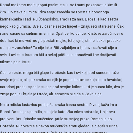
Dotad možemo moliti poput psalmista ili se i sami pozabaviti s kim ili
čim. Hrvatska glumica Edita Majić zaredila se i postala bosonoga
karmelićanka i sad je u Španjolskoj. I moli i za nas. Ljepša je kao sestra
nego kao glumica. Sve su časne sestre lijepe! – znaju reći stare žene. Čak
i one časne sa čudnim imenima. Opatice, koludrice, Kristove zaručnice i u
dobi kad bi mu već mogle postati majke, tete, ujne, strine, bake i prabake
ostaju – zaručnice! To nije lako. Biti zaljubljen u Ljubav i sačuvati ulje u
svići. I uvijek s Isusom biti u nekoj priči, a ne dosađivati i ne dodijavati
nikome pa ni Isusu.
Časne sestre mogu biti glupe i zločeste kao i svi koji pod suncem traže
svoje mjesto, ali ipak svaka od njih je poput lastavice koja je po hrvatskoj
narodnoj predaji spasila sunce pod svojim krilom – tri je sunca bilo, dva je
zmija popila i htjela je i treće, ali lastavica nije dala. Sakrila ga.
Na tu mitsku lastavicu podsjeća svaka časna sestra. Divice, kažu im u
Bosni. Bosna je upamtila, a i cijela katolička crkva potvrdila, i njihovu
prolivenu krv. Drinske mučenice prtile su snijeg preko Romanije do
Goražda. Njihova tijela nakon mučeničke smrti gledao je dječak s Drine,