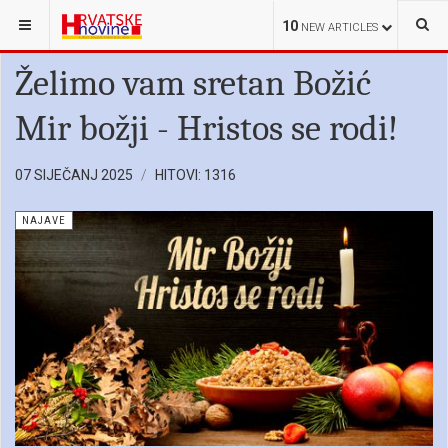
NALAZITE SE OVDJE:
HRVATSKE NOVINE
NAJAVE
10
NEW ARTICLES
Želimo vam sretan Božić
Mir božji - Hristos se rodi!
07 SIJEČANJ 2025
HITOVI: 1316
NAJAVE