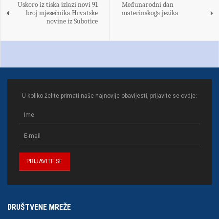
Uskoro iz tiska izlazi novi 91
Međunarodni dan
broj mjesečnika Hrvatske
materinskoga jezika
novine iz Subotice
U koliko želite primati naše najnovije obavijesti, prijavite se ovdje:
DRUŠTVENE MREŽE