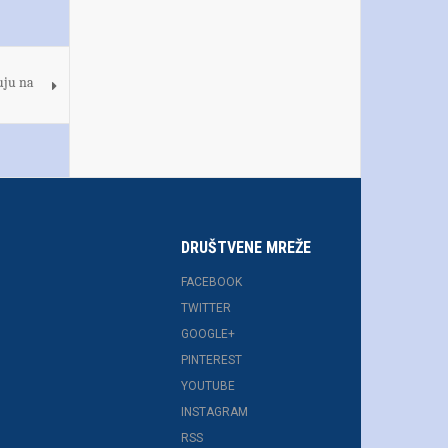
uju na
DRUŠTVENE MREŽE
FACEBOOK
TWITTER
GOOGLE+
PINTEREST
YOUTUBE
INSTAGRAM
RSS