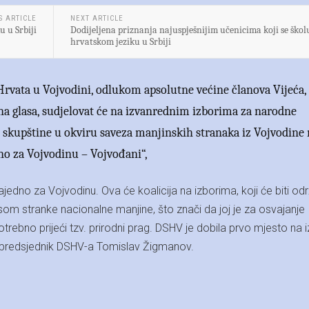
S ARTICLE
NEXT ARTICLE
 u Srbiji
Dodijeljena priznanja najuspješnijim učenicima koji se škol
hrvatskom jeziku u Srbiji
rvata u Vojvodini, odlukom apsolutne većine članova Vijeća,
na glasa, sudjelovat će na izvanrednim izborima za narodne
skupštine u okviru saveza manjinskih stranaka iz Vojvodine 
edno za Vojvodinu – Vojvođani“,
jedno za Vojvodinu. Ova će koalicija na izborima, koji će biti odr
tusom stranke nacionalne manjine, što znači da joj je za osvajanje
ebno prijeći tzv. prirodni prag. DSHV je dobila prvo mjesto na 
en predsjednik DSHV-a Tomislav Žigmanov.