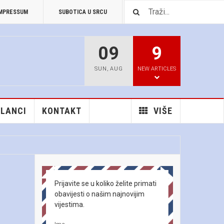
MPRESSUM
SUBOTICA U SRCU
PREUZIMANJA
09
9
SUN
,
AUG
NEW ARTICLES
ČLANCI
KONTAKT
VIŠE
Prijavite se u koliko želite primati
obavijesti o našim najnovijim
vijestima.