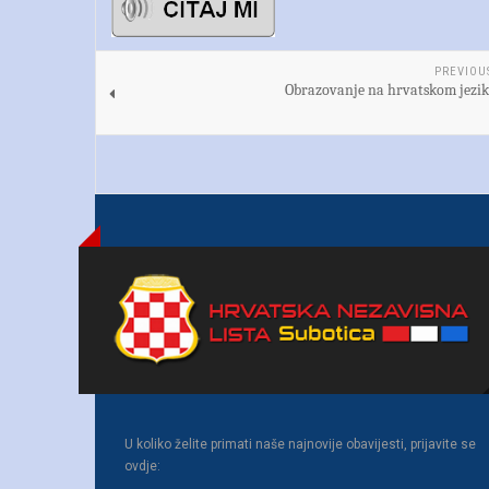
PREVIOU
Obrazovanje na hrvatskom jeziku
U koliko želite primati naše najnovije obavijesti, prijavite se
ovdje: