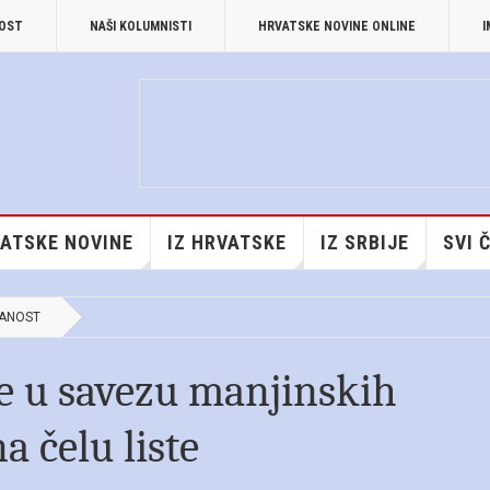
NOST
NAŠI KOLUMNISTI
HRVATSKE NOVINE ONLINE
I
ATSKE NOVINE
IZ HRVATSKE
IZ SRBIJE
SVI 
ANOST
e u savezu manjinskih
 čelu liste