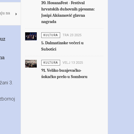
20. HosanaFest - Festival
hrvatskih duhovnih pjesama:
uju na
Josipi Akšamović glavna
nagrada
KULTURA
TRA 23 2025
 uz
5. Dalmatinske večeri u
Subotici
na
KULTURA
VELJ 13 2025
91. Veliko bunjevačko-
šokačko prelo u Somboru
žani 3.
izbornoj