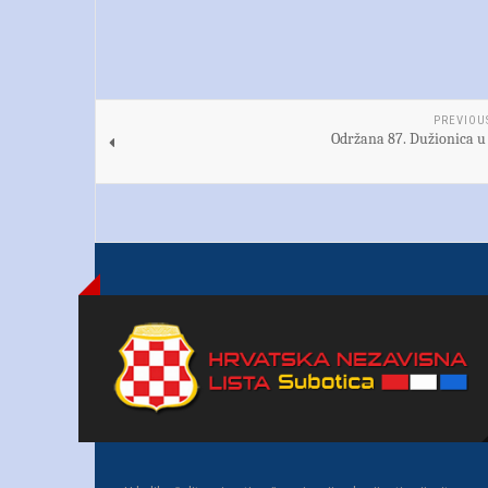
PREVIOU
Održana 87. Dužionica 