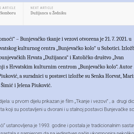
S ARTICLE
NEXT ARTICLE
u Somboru
Dužijanca u Žedniku
moći“ – Bunjevačko tkanje i vezovi otvorena je 21. 7. 2021. u
vatskog kulturnog centra „Bunjevačko kolo“ u Subotici. Izlož
 bunjevačkih Hrvata „Dužijanca“ i Katoličko društvo „Ivan
nji s Hrvatskim kulturnim centrom „Bunjevačko kolo“. Autor
Piuković, a suradnici u postavci izložbe su Senka Horvat, Mar
Šimić i Jelena Piuković.
ijela: u prvom dijelu prikazan je film „Tkanje i vezovi” , a drugi di
ta koji su postavljeni u dvorani i u stalnoj postavci Bunjevačke s
“ ustanovljena je 1993. godine i postala je tradicionalnim sast
e nastala s namjerom da na jedinstven način ukomponira nekolik