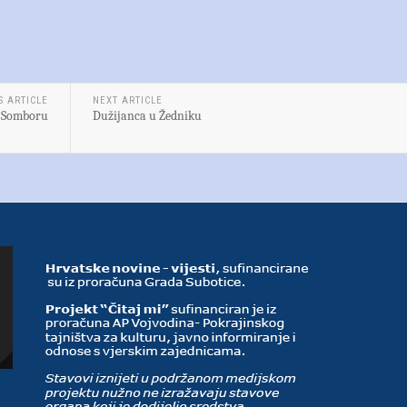
S ARTICLE
NEXT ARTICLE
u Somboru
Dužijanca u Žedniku