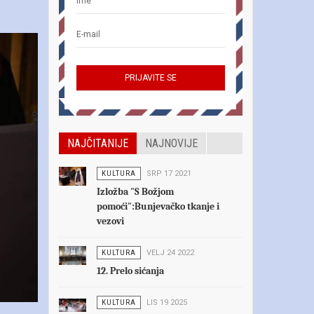
NAJČITANIJE
NAJNOVIJE
KULTURA
SRP 17 2021
Izložba "S Božjom
pomoći":Bunjevačko tkanje i
vezovi
KULTURA
VELJ 24 2022
12. Prelo sićanja
KULTURA
LIS 19 2025