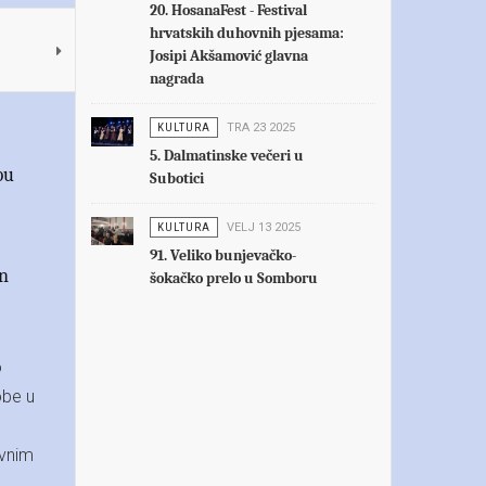
20. HosanaFest - Festival
hrvatskih duhovnih pjesama:
Josipi Akšamović glavna
nagrada
KULTURA
TRA 23 2025
5. Dalmatinske večeri u
bu
Subotici
KULTURA
VELJ 13 2025
91. Veliko bunjevačko-
in
šokačko prelo u Somboru
o
obe u
avnim
o