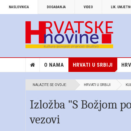
NASLOVNICA
DOGAĐANJA
VIDEO
LIK. UMJET
O NAMA
HRVATI U SRBIJI
HRV
NALAZITE SE OVDJE:
HRVATI U SRBIJI
KU
Izložba "S Božjom p
vezovi