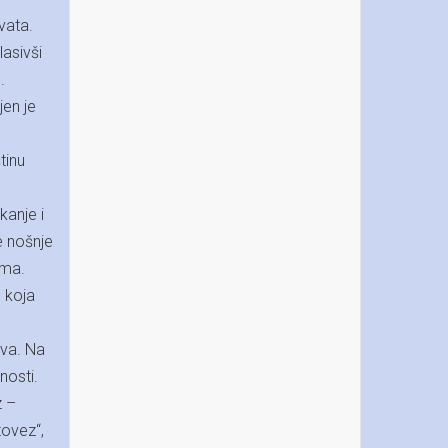
vata.
lasivši
.
jen je
tinu
kanje i
e nošnje
ima.
u koja
tva. Na
nosti.
z –
tovez“,