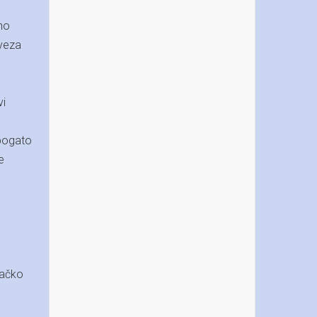
sno
 veza
vi
bogato
e
s
vačko