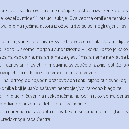
rikazani su dijelovi narodne nošnje kao što su izvezene, odno
, keceljci, mideri ili prsluci, suknje. Ova veoma omiljena tehnika
a, prema riječima autora izložbe, u što su se mogli uvjeriti i svi
 primjenjivan kao tehnika veza. Zlatovezom su ukrašavani dijelo
a i žena. U svome izlaganju autor izložbe Piuković kazao je kako
toveza na kapicama, maramama za glavu i maramama na vrat sa 
a i raznovrsnim cvjetnim motivima svjedoče o razvijenosti žensk
voj tehnici rada poznaje vrsne i darovite vezilje.
je i na jednog od najvećih poznavalaca i sakupljača bunjevačkog
ornika koji je uspio sačuvati neprocjenjivo narodno blago, te
 brojnim drugim čuvarima i sakupljačima narodnih rukotvorina dana
edivnom prizoru raritetnih dijelova nošnje.
ti u narednome razdoblju u Hrvatskom kulturnom centru „Bunje
me uredovnoga rada Centra.