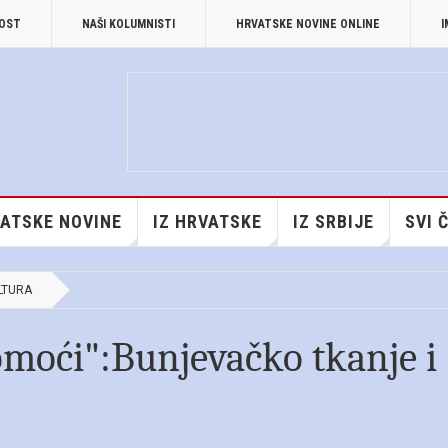
NOST
NAŠI KOLUMNISTI
HRVATSKE NOVINE ONLINE
I
ATSKE NOVINE
IZ HRVATSKE
IZ SRBIJE
SVI 
LTURA
omoći":Bunjevačko tkanje i