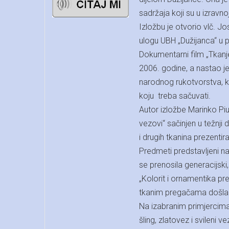
sadržaja koji su u izravn
Izložbu je otvorio vlč. J
ulogu UBH „Dužijanca“ u p
Dokumentarni film „Tkanje 
2006. godine, a nastao je
narodnog rukotvorstva, k
koju treba sačuvati.
Autor izložbe Marinko Piu
vezovi“ sačinjen u težnj
i drugih tkanina prezent
Predmeti predstavljeni na
se prenosila generacijski
„Kolorit i ornamentika pre
tkanim pregačama došla 
Na izabranim primjercima 
šling, zlatovez i svileni v