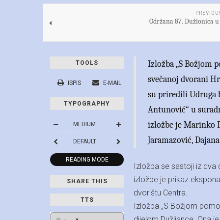
PREVIOU
Održana 87. Dužionica 
Izložba „S Božjom po
TOOLS
svečanoj dvorani Hr
ISPIS
E-MAIL
su priredili Udruga
TYPOGRAPHY
Antunović“ u surad
izložbe je Marinko 
MEDIUM
Jaramazović, Dajana 
DEFAULT
READING MODE
Izložba se sastoji iz dva d
izložbe je prikaz ekspona
SHARE THIS
dvorištu Centra.
TTS
Izložba „S Božjom pomoći
dijelom Dužijance. Ona j