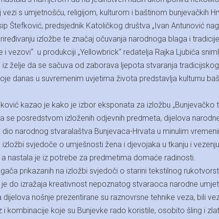
oj vezi s umjetnošću, religijom, kulturom i baštinom bunjevačkih Hr
osip Štefković, predsjednik Katoličkog društva „Ivan Antunović nag
riređivanju izložbe te značaj očuvanja narodnoga blaga i tradicije
i vezovi“ u produkciji „Yellowbrick“ redatelja Rajka Ljubića sniml
 iz želje da se sačuva od zaborava ljepota stvaranja tradicijskog
oje danas u suvremenim uvjetima života predstavlja kulturnu baš
ković kazao je kako je izbor eksponata za izložbu „Bunjevačko t
i da se posredstvom izloženih odjevnih predmeta, dijelova narodn
ira dio narodnog stvaralaštva Bunjevaca-Hrvata u minulim vremen
 izložbi svjedoče o umješnosti žena i djevojaka u tkanju i vezenj
, a nastala je iz potrebe za predmetima domaće radinosti.
gača prikazanih na izložbi svjedoči o starini tekstilnog rukotvors
je do izražaja kreativnost nepoznatog stvaraoca narodne umjet
dijelova nošnje prezentirane su raznovrsne tehnike veza, bili ve
ez i kombinacije koje su Bunjevke rado koristile, osobito šling i zla