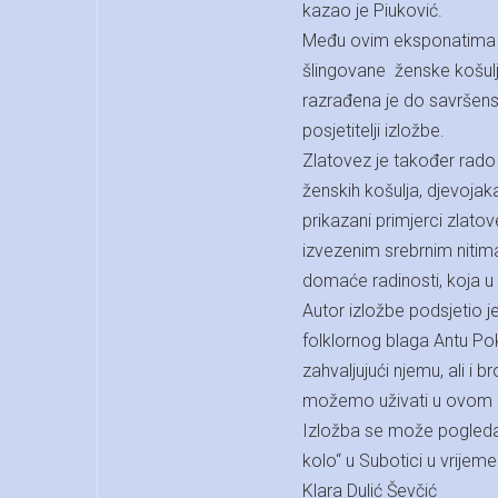
kazao je Piuković.
Među ovim eksponatima p
šlingovane ženske košulje
razrađena je do savršenstv
posjetitelji izložbe.
Zlatovez je također rado
ženskih košulja, djevojak
prikazani primjerci zla
izvezenim srebrnim nitim
domaće radinosti, koja u o
Autor izložbe podsjetio 
folklornog blaga Antu Pok
zahvaljujući njemu, ali i
možemo uživati u ovom pr
Izložba se može pogleda
kolo“ u Subotici u vrije
Klara Dulić Ševčić