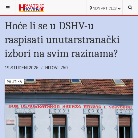
NALAZITE SE OVDJE:
HRVATI U SRBIJI
POLITIKA
9
NEW ARTICLES
Hoće li se u DSHV-u
raspisati unutarstranački
izbori na svim razinama?
19 STUDENI 2025
HITOVI: 750
POLITIKA