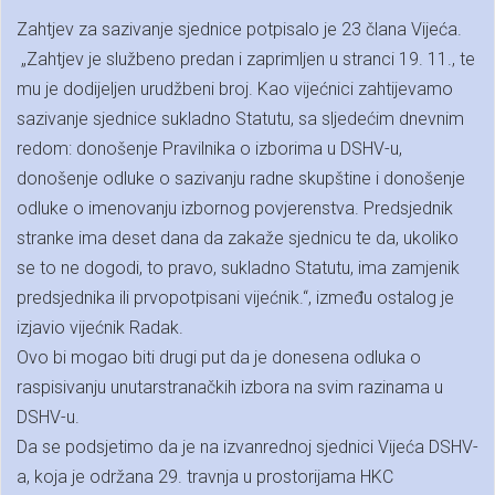
Zahtjev za sazivanje sjednice potpisalo je 23 člana Vijeća.
„Zahtjev je službeno predan i zaprimljen u stranci 19. 11., te
mu je dodijeljen urudžbeni broj. Kao vijećnici zahtijevamo
sazivanje sjednice sukladno Statutu, sa sljedećim dnevnim
redom: donošenje Pravilnika o izborima u DSHV-u,
donošenje odluke o sazivanju radne skupštine i donošenje
odluke o imenovanju izbornog povjerenstva. Predsjednik
stranke ima deset dana da zakaže sjednicu te da, ukoliko
se to ne dogodi, to pravo, sukladno Statutu, ima zamjenik
predsjednika ili prvopotpisani vijećnik.“, između ostalog je
izjavio vijećnik Radak.
Ovo bi mogao biti drugi put da je donesena odluka o
raspisivanju unutarstranačkih izbora na svim razinama u
DSHV-u.
Da se podsjetimo da je na izvanrednoj sjednici Vijeća DSHV-
a, koja je održana 29. travnja u prostorijama HKC