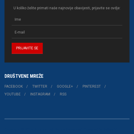
U koliko želite primati naše najnovije obavijesti, prijavite se ovdje:
DRUŠTVENE MREŽE
FACEBOOK
TWITTER
GOOGLE+
PINTEREST
YOUTUBE
INSTAGRAM
RSS
Copyright © 2015 Joomla!. All Rights Reserved. Powered by
Teline V
-