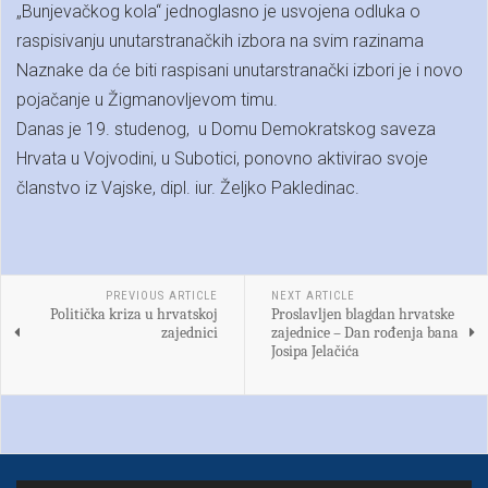
„Bunjevačkog kola“ jednoglasno je usvojena odluka o
raspisivanju unutarstranačkih izbora na svim razinama
Naznake da će biti raspisani unutarstranački izbori je i novo
pojačanje u Žigmanovljevom timu.
Danas je 19. studenog, u Domu Demokratskog saveza
Hrvata u Vojvodini, u Subotici, ponovno aktivirao svoje
članstvo iz Vajske, dipl. iur. Željko Pakledinac.
PREVIOUS ARTICLE
NEXT ARTICLE
Politička kriza u hrvatskoj
Proslavljen blagdan hrvatske
zajednici
zajednice – Dan rođenja bana
Josipa Jelačića