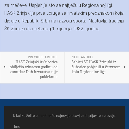
za mečeve. Uspjeh je što se najtječu u Regionalnoj ligi.
HAŠK Zrinjski je prva udruga sa hrvatskim predznakom koja
djeluje u Republiki Srbiji na razvoju sporta. Nastavlja tradiciju
ŠK Zrinjski utemeljenog 1. siječnja 1932. godine
PREVIOUS ARTICLE
NEXT ARTICLE
HAŠK Zrinjski iz Subotice
Šahisti ŠK HAŠK Zrinjski iz
obilježio trinaestu godinu od
Subotice pobjedili u četvrtom
osnutka: Duh hrvatstva nije
kolu Regionalne lige
pokleknuo
U koliko želite primati naše najnovije obavijesti, prijavite se ovdje: