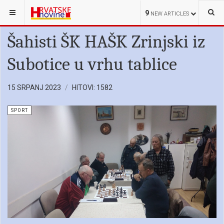
NALAZITE SE OVDJE:
HRVATI U SRBIJI
SPORT
9
NEW ARTICLES
Šahisti ŠK HAŠK Zrinjski iz
Subotice u vrhu tablice
15 SRPANJ 2023
HITOVI: 1582
SPORT