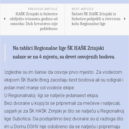
PREVIOUS ARTICLE
NEXT ARTICLE
HAŠK Zrinjski iz Subotice
Šahisti ŠK HAŠK Zrinjski iz
obilježio trinaestu godinu od
Subotice pobjedili u četvrtom
osnutka: Duh hrvatstva nije
kolu Regionalne lige
pokleknuo
Na tablici Regionalne lige ŠK HAŠK Zrinjski
nalaze se na 4 mjestu, sa devet osvojenih bodova.
Izgledne su im šanse da osvoje prvo mjesto. Za vodećom
ekipom ŠK Bački Breg zaostaju šest bodova ali su odigrali i
jedan meč manje od vodeće ekipe.
U Regionalnaloj ligi se natječe jedanaest ekipa.
Bez dvorane u kojoj bi se pripremali za mečeve i natjecali,
uspjeh je za ŠK HAŠK Zrinjski je što se natječu u Regionalnoj
lige Subotica. Da podsjetimo bez dvorane su iz razloga što
im u Domu DSHV nije odobreno da se natječu i pripremaju