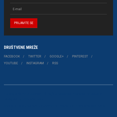
DRUŠTVENE MREŽE
FACEBOOK
TWITTER
GOOGLE+
PINTEREST
YOUTUBE
INSTAGRAM
RSS
Copyright © 2015 Joomla!. All Rights Reserved. Powered by
Teline V
-
Designed by JoomlArt.com.
Bootstrap
is a front-end framework of Twitter, Inc. Code licensed under
Apache License v2.0
.