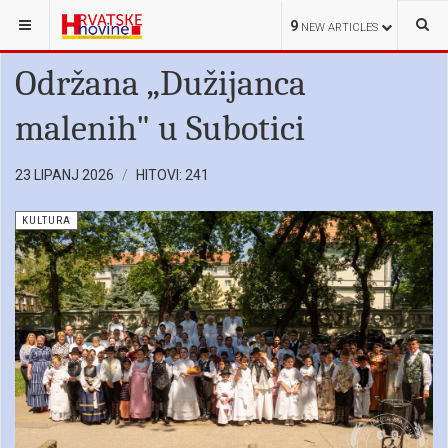
NALAZITE SE OVDJE:
HRVATI U SRBIJI
KULTURA
9
NEW ARTICLES
Održana „Dužijanca
malenih" u Subotici
23 LIPANJ 2026
HITOVI: 241
KULTURA