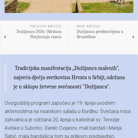
PREVIOUS ARTICLE
NEXT ARTICLE
Dužijanca 2026: Održano
Dužijanca predstavljena u
Natjecanja risara
Bruxellesu
Tradicijska manifestacija „Dužijanca malenih”,
najveća dječja svetkovina Hrvata u Srbiji, održana
je u sklopu žetvene svečanosti "Dužijanca".
Ovogodišnji program započeo je 19. lipnja uvodnim
aktivnostima na risarskom salašu u Đurđinu. Svečana misa
zahvalnica je održana 20, lipnja u katedrali sv. Terezije
Avilske u Subotici. Danilo Cvijanov, mali bandaš i Marija
Šabić, mala bandašica tom su prilikom predsjednici