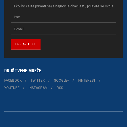
U koliko želite primati naše najnovije obavijesti, prijavite se ovdje:
DRUŠTVENE MREŽE
FACEBOOK
TWITTER
GOOGLE+
PINTEREST
YOUTUBE
INSTAGRAM
RSS
Copyright © 2015 Joomla!. All Rights Reserved. Powered by
Teline V
-
Designed by JoomlArt.com.