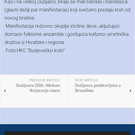
Kao i na velikoj Dužijanci, biraju se mali bandaš i bandašica
(glavni dečiji par manifestacije) koji svečano predaju kruh od
novog brašna.
Manifestacija redovno okuplja stotine dece, uključujući
domaće folklorne ansamble i gostujuća kulturno-umetnička
društva iz Hrvatske i regiona
Foto:HKC "Bunjevačko kolo"
PREVIOUS ARTICLE
NEXT ARTICLE
Dužijanca 2026: Održano
Dužijanca predstavljena u
Natjecanja risara
Bruxellesu