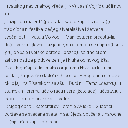
Hrvatskog nacionalnog vijeća (HNV) Jasni Vojnić uručili novi
kruh.
„Dužijanca malenih” (poznata i kao dečija Dužijanca) je
tradicionalni festival dečjeg stvaralaštva i žetvena
svečanost Hrvata u Vojvodini. Manifestacija predstavlja
dečiju verziju glavne Dužijance, sa ciljem da se najmlađi kroz
igru, običaje i verske obrede upoznaju sa tradicijom
zahvalnosti za plodove zemlje i kruha od novog žita.
Ovaj događaj tradicionalno organizira Hrvatski kulturni
centar „Bunjevačko kolo” iz Subotice. Prvog dana deca se
okupljaju na Risarskom salašu u Đurđinu. Tamo učestvuju u
starinskim igrama, uče o radu risara (žetelaca) i učestvuju u
tradicionalnom priskakanju vatre.
Drugog dana u katedrali sv. Terezije Avilske u Subotici
održava se svečana sveta misa. Djeca obučena u narodne
nošnje učestvuju u procesiji.