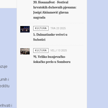
20. HosanaFest - Festival
hrvatskih duhovnih pjesama:
Josipi Akšamović glavna
nagrada
KULTURA
TRA 23 2025
5. Dalmatinske večeri u
Subotici
KULTURA
VELJ 13 2025
91. Veliko bunjevačko-
šokačko prelo u Somboru
azuje
rnih i
edištu
ihvati i