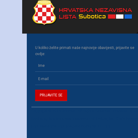
U koliko želite primati naše najnovije obavijesti, prijavite se
ovdje:
Copyright © 2015 Joomla!. All Rights Reserved. Powered by
Te
Bootstrap
is a front-end framework of Twitter, Inc. Code licen
Font Awesome
font licensed under
SIL OFL 1.1
.