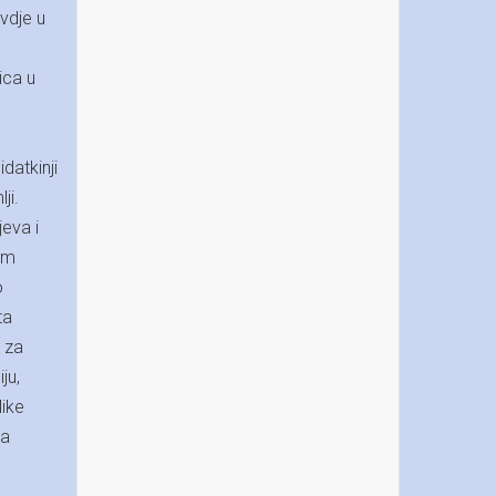
ovdje u
ica u
datkinji
ji.
jeva i
im
o
ta
l za
ju,
like
za