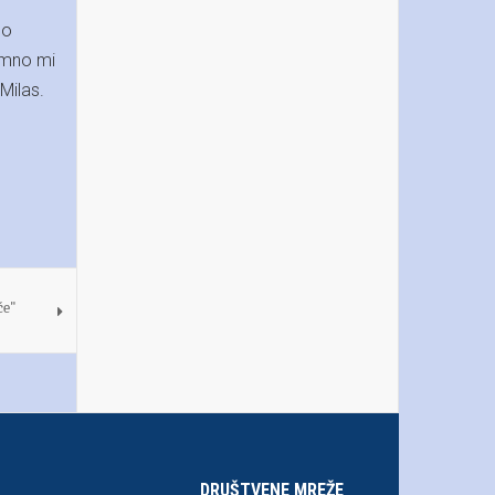
mo
nimno mi
Milas.
će"
DRUŠTVENE MREŽE