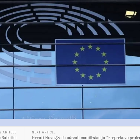
S ARTICLE
NEXT ARTICLE
 Subotici
Hrvati Novog Sada održali manifestaciju "Preprekovo prole