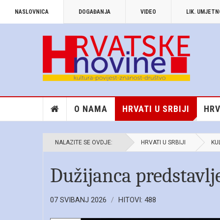
NASLOVNICA
DOGAĐANJA
VIDEO
LIK. UMJET
O NAMA
HRVATI U SRBIJI
HRV
NALAZITE SE OVDJE:
HRVATI U SRBIJI
KU
Dužijanca predstavlj
07 SVIBANJ 2026
HITOVI: 488