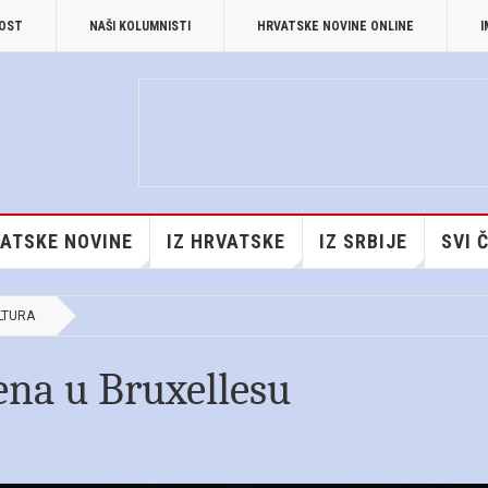
NOST
NAŠI KOLUMNISTI
HRVATSKE NOVINE ONLINE
I
ATSKE NOVINE
IZ HRVATSKE
IZ SRBIJE
SVI 
LTURA
ena u Bruxellesu