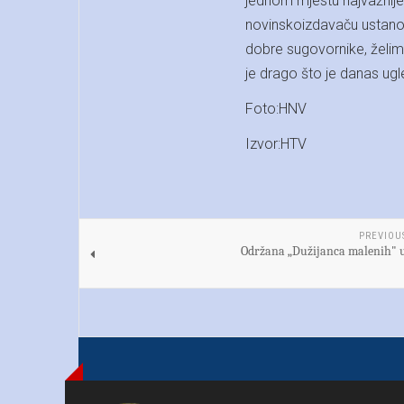
jednom mjestu najvažnije h
novinskoizdavaču ustanov
dobre sugovornike, želimo 
je drago što je danas ugl
Foto:HNV
Izvor:HTV
PREVIOU
Održana „Dužijanca malenih" u