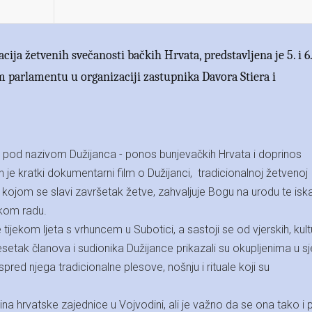
cija žetvenih svečanosti bačkih Hrvata, predstavljena je 5. i 6.
 parlamentu u organizaciji zastupnika Davora Stiera i
 pod nazivom Dužijanca - ponos bunjevačkih Hrvata i doprinos
n je kratki dokumentarni film o Dužijanci, tradicionalnoj žetvenoj
 kojom se slavi završetak žetve, zahvaljuje Bogu na urodu te isk
kom radu.
jekom ljeta s vrhuncem u Subotici, a sastoji se od vjerskih, kultu
etak članova i sudionika Dužijance prikazali su okupljenima u sj
pred njega tradicionalne plesove, nošnju i rituale koji su
ina hrvatske zajednice u Vojvodini, ali je važno da se ona tako i pr