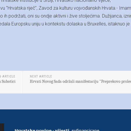
rvatske institucije u Srbiji, Hrvatsko nacionalno vijeće,
u "Hrvatska riječ", Zavod za kulturu vojvođanskih Hrvata.- Ima
ih podržati, oni su ondje aktivni i žive stoljećima. Dužijanca, iz
edala Europsku uniju u kontekstu dolaska u Bruxelles, istaknuo je 
S ARTICLE
NEXT ARTICLE
 Subotici
Hrvati Novog Sada održali manifestaciju "Preprekovo prole