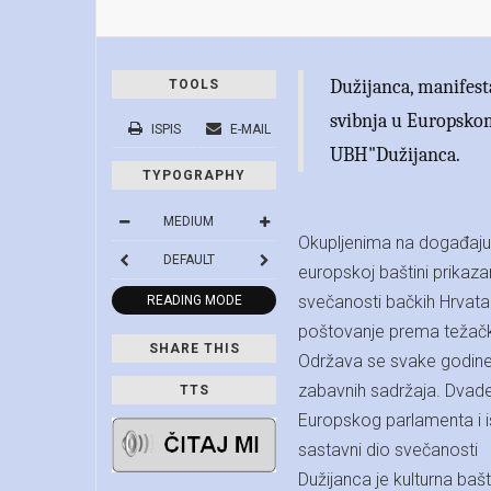
Dužijanca, manifesta
TOOLS
svibnja u Europskom
ISPIS
E-MAIL
UBH"Dužijanca.
TYPOGRAPHY
MEDIUM
Okupljenima na događaju
DEFAULT
europskoj baštini prikaza
svečanosti bačkih Hrvata
READING MODE
poštovanje prema težač
SHARE THIS
Održava se svake godine ti
zabavnih sadržaja. Dvades
TTS
Europskog parlamenta i is
sastavni dio svečanosti
Dužijanca je kulturna bašt