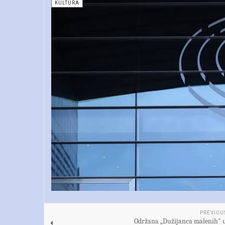
KULTURA
PREVIOU
Održana „Dužijanca malenih" u