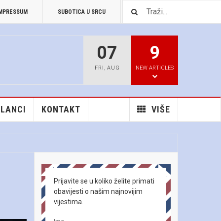
MPRESSUM
SUBOTICA U SRCU
PREUZIMANJA
07
9
FRI
,
AUG
NEW ARTICLES
ČLANCI
KONTAKT
VIŠE
Prijavite se u koliko želite primati
obavijesti o našim najnovijim
vijestima.