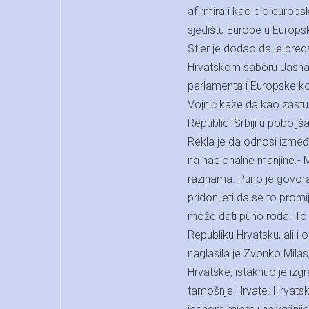
afirmira i kao dio europs
sjedištu Europe u Europs
Stier je dodao da je pred
Hrvatskom saboru Jasna V
parlamenta i Europske kom
Vojnić kaže da kao zastu
Republici Srbiji u poboljš
Rekla je da odnosi između
na nacionalne manjine.- 
razinama. Puno je govora
pridonijeti da se to promi
može dati puno roda. To j
Republiku Hrvatsku, ali i 
naglasila je.Zvonko Milas
Hrvatske, istaknuo je iz
tamošnje Hrvate. Hrvatski