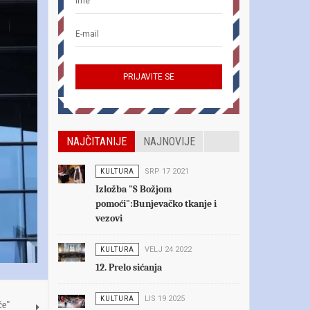
NAJČITANIJE
NAJNOVIJE
KULTURA
SRP 17 2021
Izložba "S Božjom
pomoći":Bunjevačko tkanje i
vezovi
KULTURA
VELJ 24 2022
12. Prelo sićanja
KULTURA
LIS 19 2025
će"