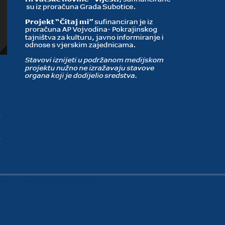
line V
- Designed by JoomlArt.com.
sed under
Apache License v2.0
.