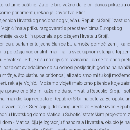
ke kulturne baštine. Zato je bilo važno da je oni danas prikazuju 
kome parlamentu, rekao je Davor Ivo Stier.
sjednica Hrvatskog nacionalnog vijeća u Republici Srbiji i zastupn
ojnić imala priliku razgovarati s predstavnicima Europskog
isije kako bi ih upoznala s položajem Hrvata u Srbiji.
pnica u parlamentu jedne članice EU-a može pomoći zemlji kandi
anju položaja nacionalnih manjina i u sveukupnom stanju u toj zeml
 Hrvatske i Srbije nisu na najvišim razinama i da se to onda preli
Mi nažalost svjedočimo da su odnosi posljednjih godina na najniž
 mržnje, što uistinu ne pridonosi, ali zato smo mi tu koji možem
jeni, rekla je Vojnić.- Možemo vidjeti malo zrno pšenice koje zais
e upravo ono što mi kažemo da su Hrvati u Republici Srbiji. I so
onaj mali dio koji nedostaje Republici Srbiji na putu za Europsku uni
, državni tajnik Središnjeg državnog ureda za Hrvate izvan Repub
gradnju Hrvatskog doma Matice u Subotici strateškim projektom 
 dom - Matica, čiju je izgradnju financirala Hrvatska, okupio je na