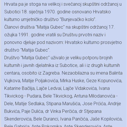
Hrvata pa je stoga na velikoj i svečanoj skupštini održanoj u
Subotici 18. siječnja 1970. godine osnovano Hrvatsko
kulturno umjetničko društvo "Bunjevačko kolo".
Članovi društva "Matija Gubec" na skupštini održanoj 17.
ožujka 1991. godine vratili su Društvu prvotni naziv i
ponovno djeluje pod nazivom: Hrvatsko kulturno prosvjetno
društvo "Matija Gubec".
Društvo "Matija Gubec" uživalo je veliku potporu brojnih
kulturnih i javnih djelatnika iz Subotice, ali i iz drugih kulturnih
centara, osobito iz Zagreba. Nezaobilazna su imena Balinta
Vujkova, Matije Poljakovića, Mirka Huske, Geze Kopunovića,
Katarine Bačlija, Lajče Ledvai, Lajče Vidakovića, Ivana
Tikvickog - Pudara, Bele Tikvickog, Antuna Milodanovića -
Dele, Matije Sedlaka, Stipana Marušića, Jose Prćića, Andrije
Bukvića, Paje Dulića, dr Vinka Perčića, dr Stjepana
Skenderovića, Bele Duranci, Ivana Pančića, Jaše Kopilovića,
Bele Gabrića, Ante Pokornika, Ante Skenderovića, Ante