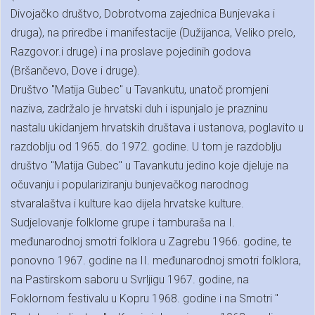
Divojačko društvo, Dobrotvorna zajednica Bunjevaka i
druga), na priredbe i manifestacije (Dužijanca, Veliko prelo,
Razgovor.i druge) i na proslave pojedinih godova
(Bršančevo, Dove i druge).
Društvo "Matija Gubec" u Tavankutu, unatoč promjeni
naziva, zadržalo je hrvatski duh i ispunjalo je prazninu
nastalu ukidanjem hrvatskih društava i ustanova, poglavito u
razdoblju od 1965. do 1972. godine. U tom je razdoblju
društvo "Matija Gubec" u Tavankutu jedino koje djeluje na
očuvanju i populariziranju bunjevačkog narodnog
stvaralaštva i kulture kao dijela hrvatske kulture.
Sudjelovanje folklorne grupe i tamburaša na I.
međunarodnoj smotri folklora u Zagrebu 1966. godine, te
ponovno 1967. godine na II. međunarodnoj smotri folklora,
na Pastirskom saboru u Svrljigu 1967. godine, na
Foklornom festivalu u Kopru 1968. godine i na Smotri "