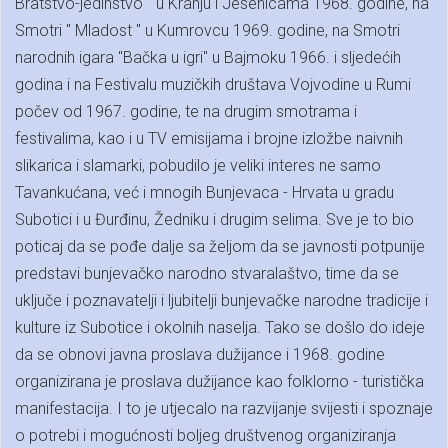
Bratstvo-jedinstvo " u Kranju i Jesenicama 1968. godine, na
Smotri " Mladost " u Kumrovcu 1969. godine, na Smotri
narodnih igara "Bačka u igri" u Bajmoku 1966. i sljedećih
godina i na Festivalu muzičkih društava Vojvodine u Rumi
počev od 1967. godine, te na drugim smotrama i
festivalima, kao i u TV emisijama i brojne izložbe naivnih
slikarica i slamarki, pobudilo je veliki interes ne samo
Tavankućana, već i mnogih Bunjevaca - Hrvata u gradu
Subotici i u Đurđinu, Žedniku i drugim selima. Sve je to bio
poticaj da se pođe dalje sa željom da se javnosti potpunije
predstavi bunjevačko narodno stvaralaštvo, time da se
uključe i poznavatelji i ljubitelji bunjevačke narodne tradicije i
kulture iz Subotice i okolnih naselja. Tako se došlo do ideje
da se obnovi javna proslava dužijance i 1968. godine
organizirana je proslava dužijance kao folklorno - turistička
manifestacija. I to je utjecalo na razvijanje svijesti i spoznaje
o potrebi i mogućnosti boljeg društvenog organiziranja