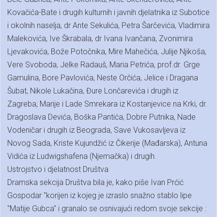
Kovačića-Bate i drugih kulturnih i javnih djelatnika iz Subotice
i okolnih naselja, dr Ante Sekulića, Petra Šarčevića, Vladimira
Malekovića, Ive Škrabala, dr Ivana Ivančana, Zvonimira
Ljevakovića, Bože Potočnika, Mire Mahečića, Julije Njikoša,
Vere Svoboda, Jelke Radauš, Maria Petrića, prof.dr. Grge
Gamulina, Bore Pavlovića, Neste Orčića, Jelice i Dragana
Šubat, Nikole Lukačina, Đure Lončarevića i drugih iz
Zagreba, Marije i Lade Smrekara iz Kostanjevice na Krki, dr.
Dragoslava Devića, Boška Pantića, Dobre Putnika, Nade
Vodeničar i drugih iz Beograda, Save Vukosavljeva iz
Novog Sada, Kriste Kujundžić iz Čikerije (Mađarska), Antuna
Vidića iz Ludwigshafena (Njemačka) i drugih.
Ustrojstvo i djelatnost Društva
Dramska sekcija Društva bila je, kako piše Ivan Prćić
Gospodar "korijen iz kojeg je izraslo snažno stablo lipe
"Matije Gubca" i granalo se osnivajući redom svoje sekcije :