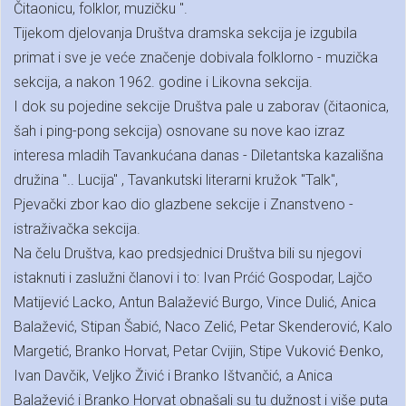
Čitaonicu, folklor, muzičku ".
Tijekom djelovanja Društva dramska sekcija je izgubila
primat i sve je veće značenje dobivala folklorno - muzička
sekcija, a nakon 1962. godine i Likovna sekcija.
I dok su pojedine sekcije Društva pale u zaborav (čitaonica,
šah i ping-pong sekcija) osnovane su nove kao izraz
interesa mladih Tavankućana danas - Diletantska kazališna
družina ".. Lucija" , Tavankutski literarni kružok "Talk",
Pjevački zbor kao dio glazbene sekcije i Znanstveno -
istraživačka sekcija.
Na čelu Društva, kao predsjednici Društva bili su njegovi
istaknuti i zaslužni članovi i to: Ivan Prćić Gospodar, Lajčo
Matijević Lacko, Antun Balažević Burgo, Vince Dulić, Anica
Balažević, Stipan Šabić, Naco Zelić, Petar Skenderović, Kalo
Margetić, Branko Horvat, Petar Cvijin, Stipe Vuković Đenko,
Ivan Davčik, Veljko Živić i Branko Ištvančić, a Anica
Balažević i Branko Horvat obnašali su tu dužnost i više puta