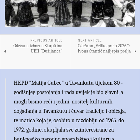
PREVIOUS ARTICLE
NEXT ARTICLE
Održana izborna Skupština
Održano „Veliko prelo 2026.“:
UBH "Dužijanca"
Ivona Stantić najljepša prelja
HKPD "Matija Gubec" u Tavankutu tijekom 80 -
godišnjeg postojanja i rada uvijek je bio glavni, a
mogli bismo reći i jedini, nositelj kulturnih
događanja u Tavankutu i čuvar tradicije i običaja,
te matica koja je, osobito u razdoblju od 1965. do
1972. godine, okupljala sve zainteresirane za
bunjevačko narodno stvaralaštvo i kulturu s