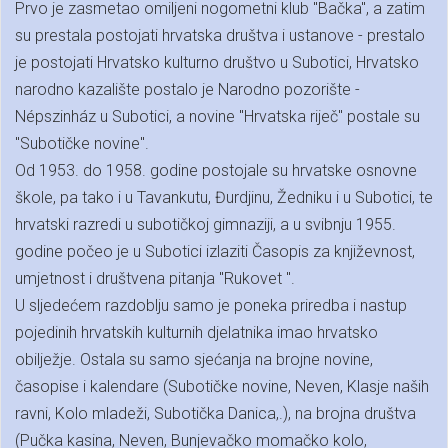
Prvo je zasmetao omiljeni nogometni klub "Bačka", a zatim
su prestala postojati hrvatska društva i ustanove - prestalo
je postojati Hrvatsko kulturno društvo u Subotici, Hrvatsko
narodno kazalište postalo je Narodno pozorište -
Népszinház u Subotici, a novine "Hrvatska riječ" postale su
"Subotičke novine".
Od 1953. do 1958. godine postojale su hrvatske osnovne
škole, pa tako i u Tavankutu, Đurdjinu, Žedniku i u Subotici, te
hrvatski razredi u subotičkoj gimnaziji, a u svibnju 1955.
godine počeo je u Subotici izlaziti Časopis za književnost,
umjetnost i društvena pitanja "Rukovet ".
U sljedećem razdoblju samo je poneka priredba i nastup
pojedinih hrvatskih kulturnih djelatnika imao hrvatsko
obilježje. Ostala su samo sjećanja na brojne novine,
časopise i kalendare (Subotičke novine, Neven, Klasje naših
ravni, Kolo mladeži, Subotička Danica,.), na brojna društva
(Pučka kasina, Neven, Bunjevačko momačko kolo,