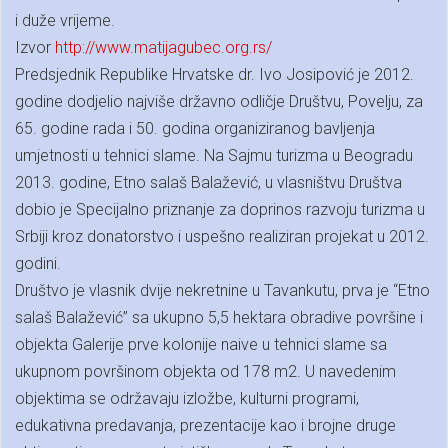
i duže vrijeme.
Izvor
http://www.matijagubec.org.rs/
Predsjednik Republike Hrvatske dr. Ivo Josipović je 2012.
godine dodjelio najviše državno odličje Društvu, Povelju, za
65. godine rada i 50. godina organiziranog bavljenja
umjetnosti u tehnici slame. Na Sajmu turizma u Beogradu
2013. godine, Etno salaš Balažević, u vlasništvu Društva
dobio je Specijalno priznanje za doprinos razvoju turizma u
Srbiji kroz donatorstvo i uspešno realiziran projekat u 2012.
godini.
Društvo je vlasnik dvije nekretnine u Tavankutu, prva je “Etno
salaš Balažević” sa ukupno 5,5 hektara obradive površine i
objekta Galerije prve kolonije naive u tehnici slame sa
ukupnom površinom objekta od 178 m2. U navedenim
objektima se održavaju izložbe, kulturni programi,
edukativna predavanja, prezentacije kao i brojne druge