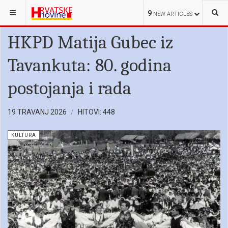
NALAZITE SE OVDJE:
HRVATI U SRBIJI
KULTURA
9
NEW ARTICLES
HKPD Matija Gubec iz
Tavankuta: 80. godina
postojanja i rada
19 TRAVANJ 2026
HITOVI: 448
KULTURA