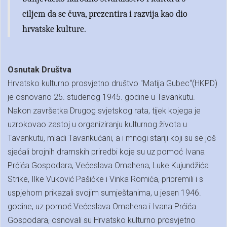
ciljem da se čuva, prezentira i razvija kao dio
hrvatske kulture.
Osnutak Društva
Hrvatsko kulturno prosvjetno društvo "Matija Gubec“(HKPD)
je osnovano 25. studenog 1945. godine u Tavankutu.
Nakon završetka Drugog svjetskog rata, tijek kojega je
uzrokovao zastoj u organiziranju kulturnog života u
Tavankutu, mladi Tavankućani, a i mnogi stariji koji su se još
sjećali brojnih dramskih priredbi koje su uz pomoć Ivana
Prćića Gospodara, Većeslava Omahena, Luke Kujundžića
Strike, Ilke Vuković Pašićke i Vinka Romića, pripremili i s
uspjehom prikazali svojim sumještanima, u jesen 1946.
godine, uz pomoć Većeslava Omahena i Ivana Prćića
Gospodara, osnovali su Hrvatsko kulturno prosvjetno