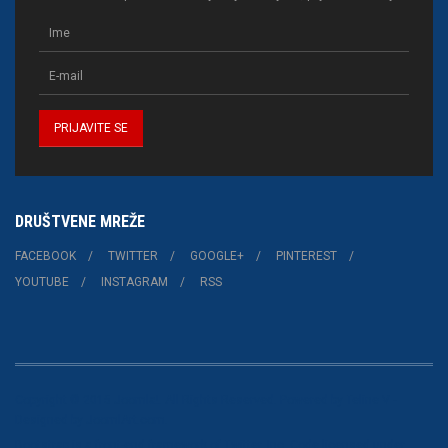
DRUŠTVENE MREŽE
FACEBOOK
TWITTER
GOOGLE+
PINTEREST
YOUTUBE
INSTAGRAM
RSS
Copyright © 2015 Joomla!. All Rights Reserved. Powered by
Teline V
-
Designed by JoomlArt.com.
Bootstrap
is a front-end framework of Twitter, Inc. Code licensed under