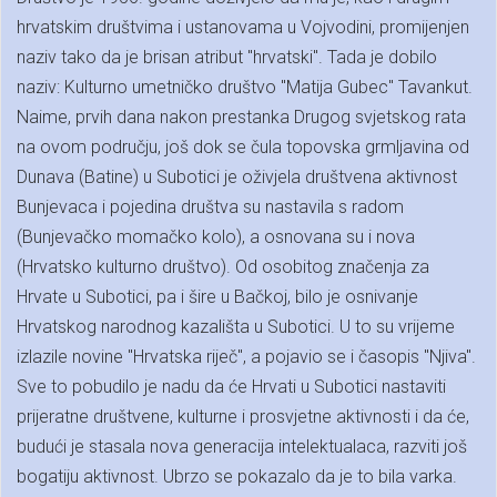
hrvatskim društvima i ustanovama u Vojvodini, promijenjen
naziv tako da je brisan atribut "hrvatski". Tada je dobilo
naziv: Kulturno umetničko društvo "Matija Gubec" Tavankut.
Naime, prvih dana nakon prestanka Drugog svjetskog rata
na ovom području, još dok se čula topovska grmljavina od
Dunava (Batine) u Subotici je oživjela društvena aktivnost
Bunjevaca i pojedina društva su nastavila s radom
(Bunjevačko momačko kolo), a osnovana su i nova
(Hrvatsko kulturno društvo). Od osobitog značenja za
Hrvate u Subotici, pa i šire u Bačkoj, bilo je osnivanje
Hrvatskog narodnog kazališta u Subotici. U to su vrijeme
izlazile novine "Hrvatska riječ", a pojavio se i časopis "Njiva".
Sve to pobudilo je nadu da će Hrvati u Subotici nastaviti
prijeratne društvene, kulturne i prosvjetne aktivnosti i da će,
budući je stasala nova generacija intelektualaca, razviti još
bogatiju aktivnost. Ubrzo se pokazalo da je to bila varka.