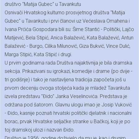
društvo "Matija Gubec" u Tavankutu
Osnivači Hrvatskog kulturno prosvjetnog društva "Matija
Gubec" u Tavankutu i prvi članovi uz Većeslava Omahena i
Ivana Prćića Gospodara bili su: Šime Stantić - Politički, Lajčo
Matijević, Bela Stipić, Anica Balažević, Kata Balažević, Antun
Balažević - Burgo, Cilika Milunović, Giza Bukvić, Vince Dulić,
Marga Stipić, Kata Stipić i drugi.
U prvim godinama rada Društva najaktivnija je bila dramska
sekcija. Prikazivani su igrokazi, komedije i drame (po dvije -
tri godišnje) i tako je nastavljena tradicija započeta još u
prvom deceniju ovoga stoljeća kada je mladež Tavankuta
izvela predstavu "Đido" Janka Veselinovića. Predstava je
održana pod šatorom. Glavnu ulogu imao je Josip Vuković
- Đido, kasnije poznati hrvatski politički djelatnik i nacionalni
borac, prvak Hrvatske seljačke stranke u Bačkoj, koji je po
toj dramskoj ulozi i nazvan Đido.
Društvo je 1956. godine doživjelo da mu je, kao i drugim