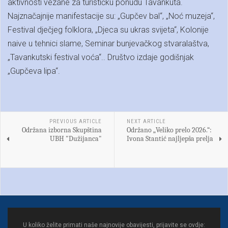
aktivnosti vezane za turističku ponudu Tavankuta.
Najznačajnije manifestacije su: „Gupčev bal“, „Noć muzeja“,
Festival dječjeg folklora, „Djeca su ukras svijeta“, Kolonije
naive u tehnici slame, Seminar bunjevačkog stvaralaštva,
„Tavankutski festival voća“.. Društvo izdaje godišnjak
„Gupčeva lipa“.
PREVIOUS ARTICLE
NEXT ARTICLE
Održana izborna Skupština
Održano „Veliko prelo 2026.“:
UBH "Dužijanca"
Ivona Stantić najljepša prelja
U koliko želite primati naše najnovije obavijesti, prijavite se ovdje: