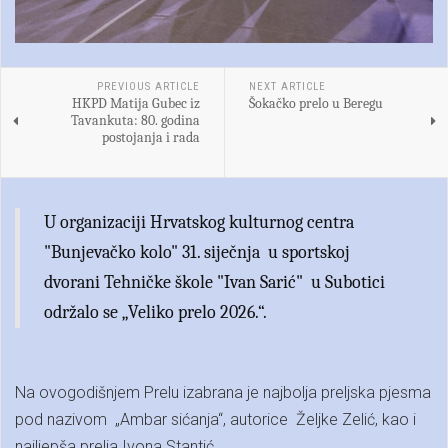
PREVIOUS ARTICLE
NEXT ARTICLE
HKPD Matija Gubec iz
Šokačko prelo u Beregu
Tavankuta: 80. godina
postojanja i rada
U organizaciji Hrvatskog kulturnog centra
"Bunjevačko kolo" 31. siječnja u sportskoj
dvorani Tehničke škole "Ivan Sarić" u Subotici
održalo se „Veliko prelo 2026.“.
Na ovogodišnjem Prelu izabrana je najbolja preljska pjesma
pod nazivom „Ambar sićanja“, autorice Željke Zelić, kao i
najljepša prelja Ivona Stantić.