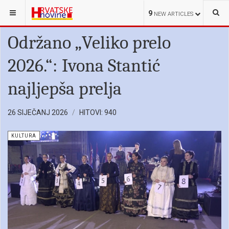
NALAZITE SE OVDJE:
HRVATI U SRBIJI
KULTURA
9
NEW ARTICLES
Održano „Veliko prelo
2026.“: Ivona Stantić
najljepša prelja
26 SIJEČANJ 2026
HITOVI: 940
KULTURA