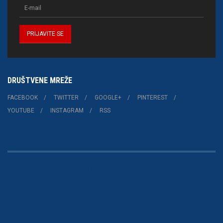
DRUŠTVENE MREŽE
FACEBOOK
TWITTER
GOOGLE+
PINTEREST
YOUTUBE
INSTAGRAM
RSS
Copyright © 2015 Joomla!. All Rights Reserved. Powered by
Teline V
-
Designed by JoomlArt.com.
Bootstrap
is a front-end framework of Twitter, Inc. Code licensed under
Apache License v2.0
.
Font Awesome
font licensed under
SIL OFL 1.1
.