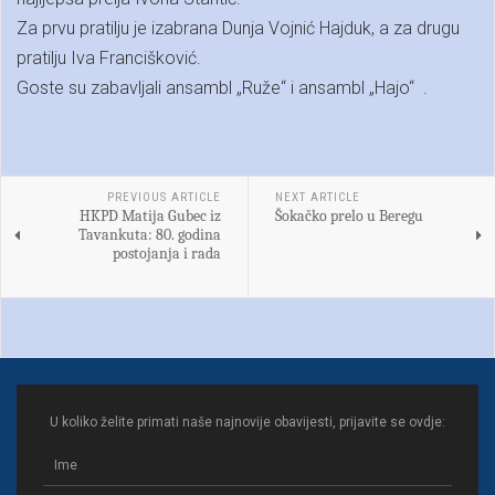
Za prvu pratilju je izabrana Dunja Vojnić Hajduk, a za drugu
pratilju Iva Francišković.
Goste su zabavljali ansambl „Ruže“ i ansambl „Hajo“ .
PREVIOUS ARTICLE
NEXT ARTICLE
HKPD Matija Gubec iz
Šokačko prelo u Beregu
Tavankuta: 80. godina
postojanja i rada
U koliko želite primati naše najnovije obavijesti, prijavite se ovdje: