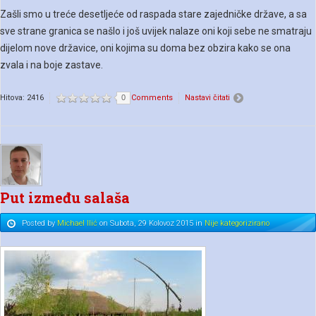
Zašli smo u treće desetljeće od raspada stare zajedničke države, a sa
sve strane granica se našlo i još uvijek nalaze oni koji sebe ne smatraju
dijelom nove državice, oni kojima su doma bez obzira kako se ona
zvala i na boje zastave.
Hitova: 2416
0
Comments
Nastavi čitati
Put između salaša
Posted
by
Michael Ilić
on
Subota, 29 Kolovoz 2015
in
Nije kategorizirano