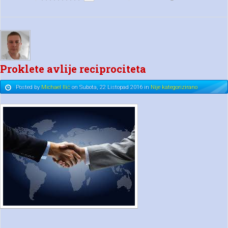
Proklete avlije reciprociteta
Posted
by
Michael Ilić
on
Subota, 22 Listopad 2016
in
Nije kategorizirano