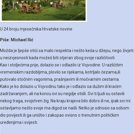
U 24 broju mjesečnika Hrvatske novine
Piše: Michael Ilić
Možda je ljepše otići sa malo respekta i nešto keša u džepu, nego živjeti
u neizvjesnosti kada možeš biti otjeran zbog svoje različitosti.
Kao i stoljećima prije, dolazio se i odlazilo iz Vojvodine. U različitim
vremenskim razdobljima, plovilo se rijekama, kotrljalo čezama,ili
putovalo stočnim vagonima, prašnjavim ili močvarnim cestama.
Kako je ko dolazio u Vojvodinu tako je i odlazio sa dužim ili kraćim
zadržavanjem, ali na koncu svi su negdje otišli. Svi ti ljudi su ostavili
nekog traga, svojstven žig. Na kraju krajeva bilo dobro ili ne, ipak svi mi
ostavljamo nešto svoje ma digod se našli. Netko je odnosio sa sobom
dio povijesti ili ga uništio i zakopao ovisno o trenutnim političkim
uređenjima i svijesti.