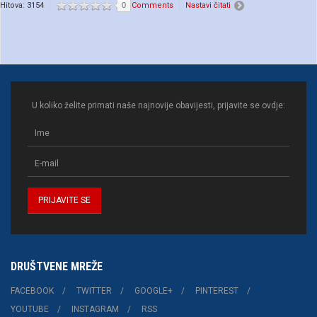
Hitova: 3154
0
Comments
Nastavi čitati
U koliko želite primati naše najnovije obavijesti, prijavite se ovdje:
DRUŠTVENE MREŽE
FACEBOOK
TWITTER
GOOGLE+
PINTEREST
YOUTUBE
INSTAGRAM
RSS