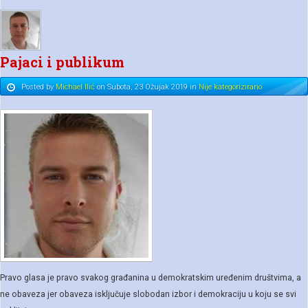
Pajaci i publikum
Posted
by
Michael Ilić
on
Subota, 23 Ožujak 2019
in
Nije kategorizirano
Pravo glasa je pravo svakog građanina u demokratskim uređenim društvima, a
ne obaveza jer obaveza isključuje slobodan izbor i demokraciju u koju se svi