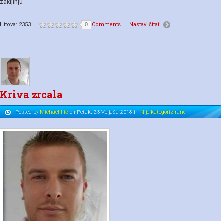
zakljinju
Hitova: 2353
0
Comments
Nastavi čitati
Kriva zrcala
Posted
by
Michael Ilić
on
Petak, 23 Veljača 2018
in
Nije kategorizirano