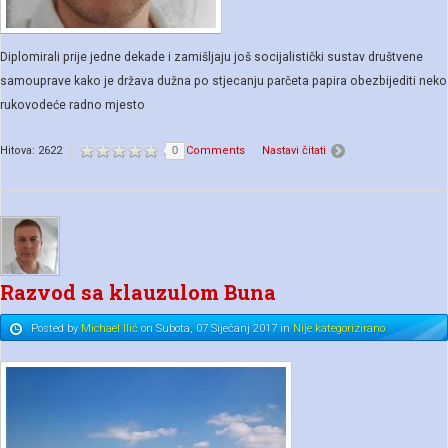
Diplomirali prije jedne dekade i zamišljaju još socijalistički sustav društvene
samouprave kako je država dužna po stjecanju parčeta papira obezbijediti neko
rukovodeće radno mjesto
Hitova: 2622
0
Comments
Nastavi čitati
Razvod sa klauzulom Buna
Posted
by
Michael Ilić
on
Subota, 07 Siječanj 2017
in
Nije kategorizirano