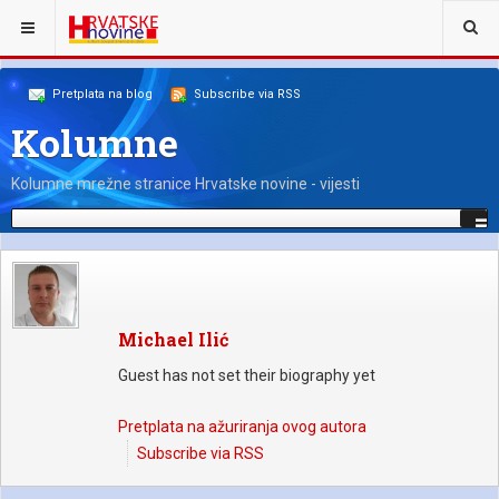
NALAZITE SE OVDJE:
NAŠI KOLUMNISTI
BLOGERI
Pretplata na blog
Subscribe via RSS
Kolumne
Kolumne mrežne stranice Hrvatske novine - vijesti
Michael Ilić
Guest has not set their biography yet
Pretplata na ažuriranja ovog autora
Subscribe via RSS