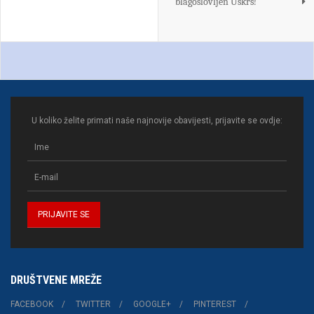
blagoslovljen Uskrs!
U koliko želite primati naše najnovije obavijesti, prijavite se ovdje:
DRUŠTVENE MREŽE
FACEBOOK
TWITTER
GOOGLE+
PINTEREST