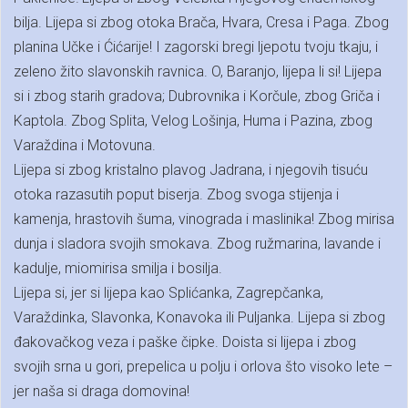
bilja. Lijepa si zbog otoka Brača, Hvara, Cresa i Paga. Zbog
planina Učke i Ćićarije! I zagorski bregi ljepotu tvoju tkaju, i
zeleno žito slavonskih ravnica. O, Baranjo, lijepa li si! Lijepa
si i zbog starih gradova; Dubrovnika i Korčule, zbog Griča i
Kaptola. Zbog Splita, Velog Lošinja, Huma i Pazina, zbog
Varaždina i Motovuna.
Lijepa si zbog kristalno plavog Jadrana, i njegovih tisuću
otoka razasutih poput biserja. Zbog svoga stijenja i
kamenja, hrastovih šuma, vinograda i maslinika! Zbog mirisa
dunja i sladora svojih smokava. Zbog ružmarina, lavande i
kadulje, miomirisa smilja i bosilja.
Lijepa si, jer si lijepa kao Splićanka, Zagrepčanka,
Varaždinka, Slavonka, Konavoka ili Puljanka. Lijepa si zbog
đakovačkog veza i paške čipke. Doista si lijepa i zbog
svojih srna u gori, prepelica u polju i orlova što visoko lete –
jer naša si draga domovina!