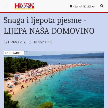
NALAZITE SE OVDJE:
IZ HRVATSKE
8
NEW ARTICLES
Snaga i ljepota pjesme -
LIJEPA NAŠA DOMOVINO
07 LIPANJ 2023
HITOVI: 1389
IZ HRVATSKE