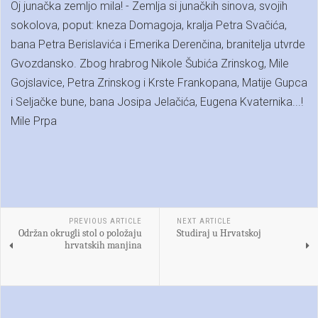
Oj junačka zemljo mila! - Zemlja si junačkih sinova, svojih
sokolova, poput: kneza Domagoja, kralja Petra Svačića,
bana Petra Berislavića i Emerika Derenčina, branitelja utvrde
Gvozdansko. Zbog hrabrog Nikole Šubića Zrinskog, Mile
Gojslavice, Petra Zrinskog i Krste Frankopana, Matije Gupca
i Seljačke bune, bana Josipa Jelačića, Eugena Kvaternika...!
Mile Prpa
PREVIOUS ARTICLE
NEXT ARTICLE
Održan okrugli stol o položaju
Studiraj u Hrvatskoj
hrvatskih manjina