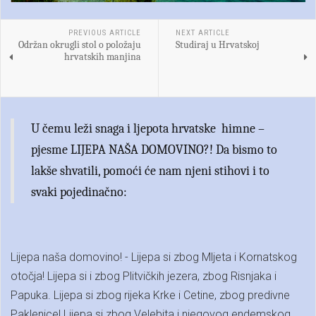
PREVIOUS ARTICLE
NEXT ARTICLE
Održan okrugli stol o položaju
Studiraj u Hrvatskoj
hrvatskih manjina
U čemu leži snaga i ljepota hrvatske himne –
pjesme LIJEPA NAŠA DOMOVINO?! Da bismo to
lakše shvatili, pomoći će nam njeni stihovi i to
svaki pojedinačno:
Lijepa naša domovino! - Lijepa si zbog Mljeta i Kornatskog
otočja! Lijepa si i zbog Plitvičkih jezera, zbog Risnjaka i
Papuka. Lijepa si zbog rijeka Krke i Cetine, zbog predivne
Paklenice! Lijepa si zbog Velebita i njegovog endemskog