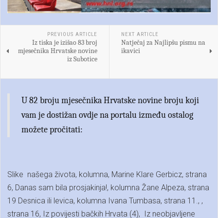
PREVIOUS ARTICLE
NEXT ARTICLE
Iz tiska je izišao 83 broj
Natječaj za Najlipšu pismu na
mjesečnika Hrvatske novine
ikavici
iz Subotice
U 82 broju mjesečnika Hrvatske novine broju koji
vam je dostižan ovdje na portalu između ostalog
možete pročitati:
Slike našega života, kolumna, Marine Klare Gerbicz, strana
6, Danas sam bila prosjakinja!, kolumna Žane Alpeza, strana
19 Desnica ili levica, kolumna Ivana Tumbasa, strana 11., ,
strana 16, Iz povijesti bačkih Hrvata (4), Iz neobjavljene