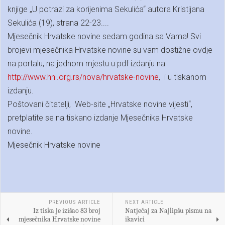
knjige „U potrazi za korijenima Sekulića“ autora Kristijana
Sekulića (19), strana 22-23....
Mjesečnik Hrvatske novine sedam godina sa Vama! Svi
brojevi mjesečnika Hrvatske novine su vam dostižne ovdje
na portalu, na jednom mjestu u pdf izdanju na
http://www.hnl.org.rs/nova/hrvatske-novine
, i u tiskanom
izdanju.
Poštovani čitatelji, Web-site „Hrvatske novine vijesti“,
pretplatite se na tiskano izdanje Mjesečnika Hrvatske
novine.
Mjesečnik Hrvatske novine
PREVIOUS ARTICLE
NEXT ARTICLE
Iz tiska je izišao 83 broj
Natječaj za Najlipšu pismu na
mjesečnika Hrvatske novine
ikavici