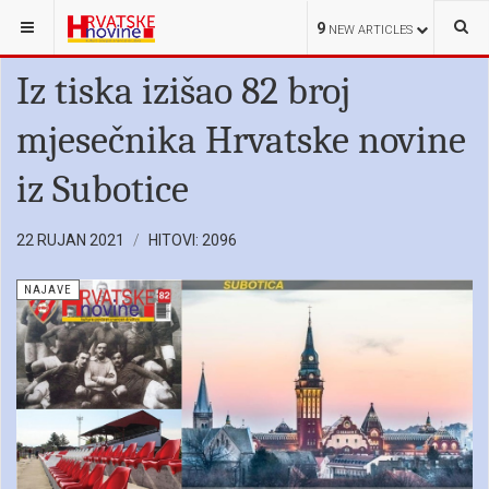
NALAZITE SE OVDJE:
HRVATSKE NOVINE
NAJAVE
9
NEW ARTICLES
Iz tiska izišao 82 broj
mjesečnika Hrvatske novine
iz Subotice
22 RUJAN 2021
HITOVI: 2096
NAJAVE