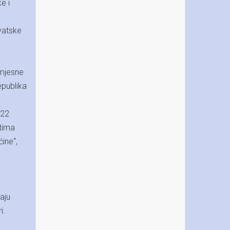
e i
rvatske
.
 mjesne
epublika
 22
stima
ćine“,
aju
i.