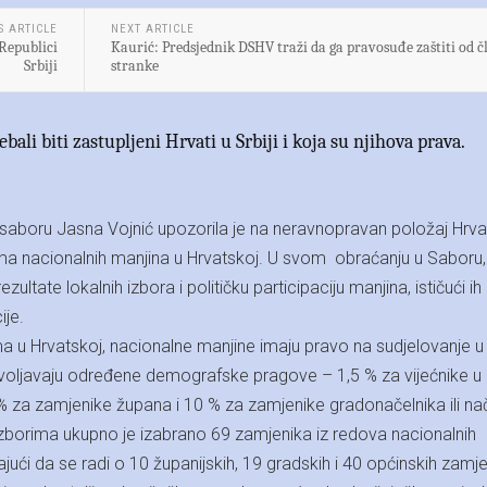
S ARTICLE
NEXT ARTICLE
Republici
Kaurić: Predsjednik DSHV traži da ga pravosuđe zaštiti od 
Srbiji
stranke
ebali biti zastupljeni Hrvati u Srbiji i koja su njihova prava.
aboru Jasna Vojnić upozorila je na neravnopravan položaj Hrva
vima nacionalnih manjina u Hrvatskoj. U svom obraćanju u Saboru,
ultate lokalnih izbora i političku participaciju manjina, ističući ih
ije.
u Hrvatskoj, nacionalne manjine imaju pravo na sudjelovanje u
ovoljavaju određene demografske pragove – 1,5 % za vijećnike u
% za zamjenike župana i 10 % za zamjenike gradonačelnika ili nač
izborima ukupno je izabrano 69 zamjenika iz redova nacionalnih
irajući da se radi o 10 županijskih, 19 gradskih i 40 općinskih zamje