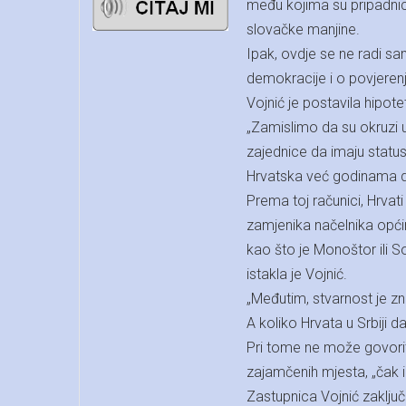
među kojima su pripadnici
slovačke manjine.
Ipak, ovdje se ne radi sa
demokracije i o povjeren
Vojnić je postavila hipotets
„Zamislimo da su okruzi u
zajednice da imaju status
Hrvatska već godinama 
Prema toj računici, Hrvati
zamjenika načelnika općin
kao što je Monoštor ili S
istakla je Vojnić.
„Međutim, stvarnost je zn
A koliko Hrvata u Srbiji 
Pri tome ne može govoriti 
zajamčenih mjesta, „čak 
Zastupnica Vojnić zaključ