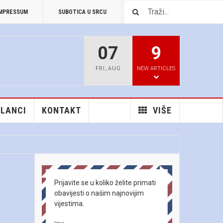
MPRESSUM
SUBOTICA U SRCU
PREUZIMANJA
07
9
FRI
,
AUG
NEW ARTICLES
ČLANCI
KONTAKT
VIŠE
Prijavite se u koliko želite primati
obavijesti o našim najnovijim
vijestima.