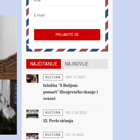
NAJČITANIJE
NAJNOVIJE
KULTURA
SRP 17 2021
Izložba "S Božjom
pomoći":Bunjevačko tkanje i
vezovi
KULTURA
VELJ 24 2022
12. Prelo sićanja
KULTURA
LIS 19 2025