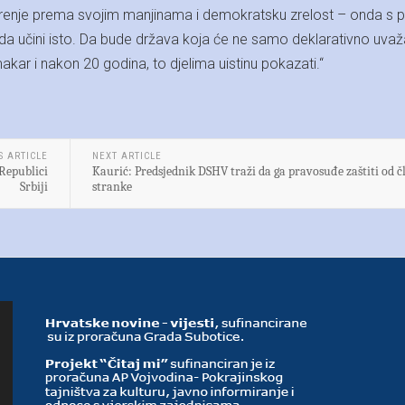
enje prema svojim manjinama i demokratsku zrelost – onda s
da učini isto. Da bude država koja će ne samo deklarativno uvaž
kar i nakon 20 godina, to djelima uistinu pokazati.“
S ARTICLE
NEXT ARTICLE
Republici
Kaurić: Predsjednik DSHV traži da ga pravosuđe zaštiti od 
Srbiji
stranke