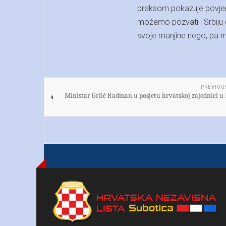
praksom pokazuje povjer
možemo pozvati i Srbiju 
svoje manjine nego, pa ma
PREVIOU
Ministar Grlić Radman u posjetu hrvatskoj zajednici u 