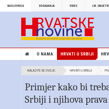
NASLOVNICA
DOGAĐANJA
VIDEO
LIK. UMJET
O NAMA
HRVATI U SRBIJI
HRV
NALAZITE SE OVDJE:
HRVATI U SRBIJI
PO
Primjer kako bi treba
Srbiji i njihova prava