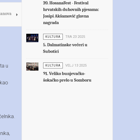
20. HosanaFest - Festival
hrvatskih duhovnih pjesama:
članova
Josipi Akšamović glavna
nagrada
KULTURA
TRA 23 2025
5. Dalmatinske večeri u
Subotici
ta u
KULTURA
VELJ 13 2025
91. Veliko bunjevačko-
šokačko prelo u Somboru
 kao
elnika.
nika,