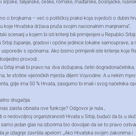
 srpske, talijanske, češke, romske, mađarske, bošnjačke, rusinsk
mo o brojkama – već o političkoj praksi koja svjedoči o dubini h
ju koje Hrvatska država pruža svojim nacionalnim manjinama“,
ki scenarij u kojem bi isti kriteriji bili primijenjeni u Republici Srbiji
 Srbiji županije, gradovi i općine jedinice lokalne samouprave, a
 usporediv s općinama. Ako bismo primijenili iste kriterije koje R
dosljedno provodi…
 u Srbiji imali bi pravo na: dva dožupana, četiri dogradonačelnika,
a, te stotine vijećničkih mjesta diljem Vojvodine. A u nekim mje
onta, gdje ima 50 % Hrvata, zasigurno bi imali i svog načelnika op
atno drugačija.
danas zaista obnaša ove funkcije? Odgovor je nula.,
o nedovoljnoj organiziranosti Hrvata u Srbiji, budući da bi, u sluč
i samo jedan glas na izborima bio dovoljan da se to pravo ostvar
ila je izlagnje završila apelom: „Ako Hrvatska svojim zakonima i