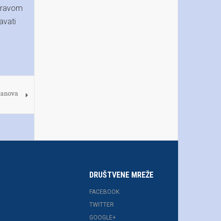
 pravom
avati
članova
DRUŠTVENE MREŽE
FACEBOOK
TWITTER
GOOGLE+