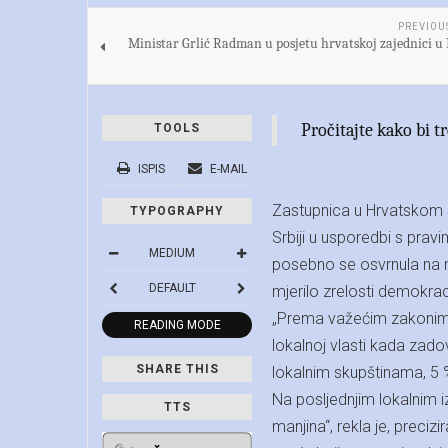
PREVIOU
Ministar Grlić Radman u posjetu hrvatskoj zajednici u 
Pročitajte kako bi tr
TOOLS
ISPIS
E-MAIL
Zastupnica u Hrvatskom s
TYPOGRAPHY
Srbiji u usporedbi s pra
MEDIUM
posebno se osvrnula na rez
DEFAULT
mjerilo zrelosti demokrac
„Prema važećim zakonima 
READING MODE
lokalnoj vlasti kada zad
SHARE THIS
lokalnim skupštinama, 5 
Na posljednjim lokalnim 
TTS
manjina“, rekla je, preciz