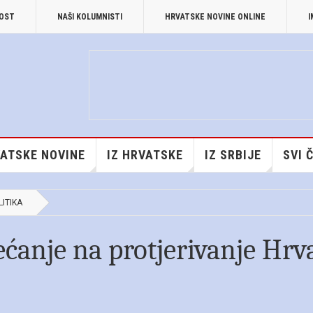
NOST
NAŠI KOLUMNISTI
HRVATSKE NOVINE ONLINE
I
ATSKE NOVINE
IZ HRVATSKE
IZ SRBIJE
SVI 
LITIKA
ećanje na protjerivanje Hrv