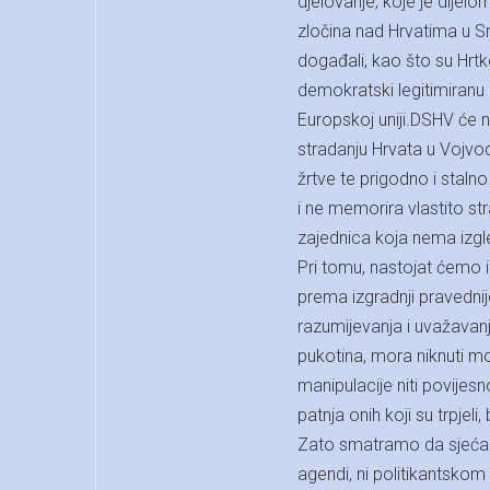
djelovanje, koje je dijel
zločina nad Hrvatima u Sr
događali, kao što su Hrt
demokratski legitimiranu
Europskoj uniji.DSHV će na
stradanju Hrvata u Vojvod
žrtve te prigodno i staln
i ne memorira vlastito str
zajednica koja nema izg
Pri tomu, nastojat ćemo i
prema izgradnji pravedni
razumijevanja i uvažavanj
pukotina, mora niknuti mo
manipulacije niti povijes
patnja onih koji su trpjeli,
Zato smatramo da sjećanje
agendi, ni politikantskom