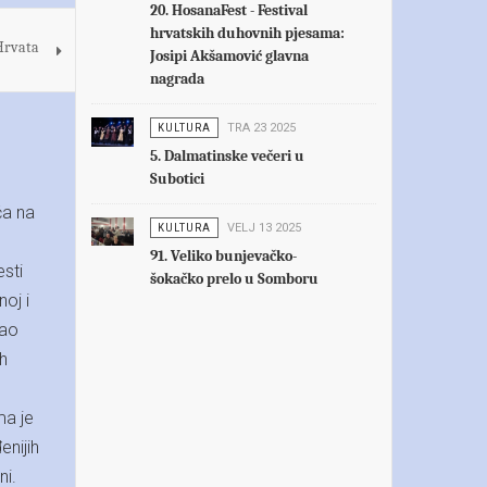
20. HosanaFest - Festival
hrvatskih duhovnih pjesama:
Hrvata
Josipi Akšamović glavna
nagrada
KULTURA
TRA 23 2025
5. Dalmatinske večeri u
Subotici
ća na
KULTURA
VELJ 13 2025
91. Veliko bunjevačko-
esti
šokačko prelo u Somboru
oj i
kao
ih
ma je
enijih
ni.