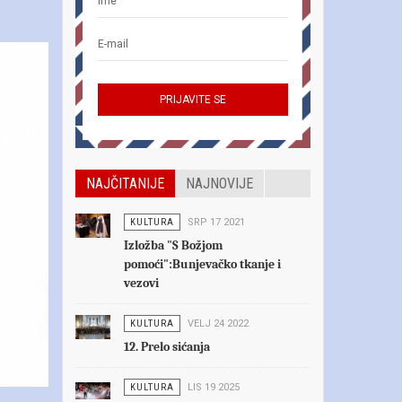
NAJČITANIJE
NAJNOVIJE
KULTURA
SRP 17 2021
Izložba "S Božjom
pomoći":Bunjevačko tkanje i
vezovi
KULTURA
VELJ 24 2022
12. Prelo sićanja
KULTURA
LIS 19 2025