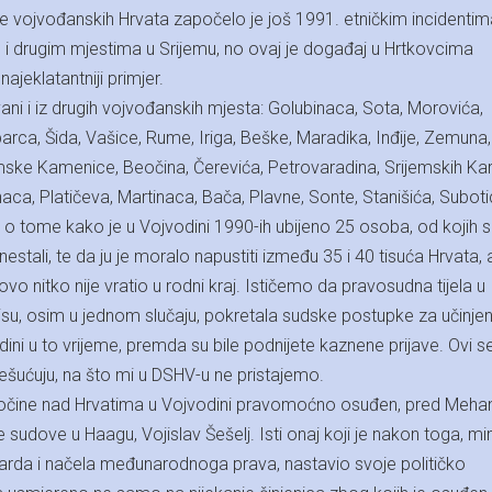
anje vojvođanskih Hrvata započelo je još 1991. etničkim incidentim
 drugim mjestima u Srijemu, no ovaj je događaj u Hrtkovcima
ajeklatantniji primjer.
vani i iz drugih vojvođanskih mjesta: Golubinaca, Sota, Morovića,
arca, Šida, Vašice, Rume, Iriga, Beške, Maradika, Inđije, Zemuna
mske Kamenice, Beočina, Čerevića, Petrovaradina, Srijemskih Ka
naca, Platičeva, Martinaca, Bača, Plavne, Sonte, Stanišića, Subot
o tome kako je u Vojvodini 1990-ih ubijeno 25 osoba, od kojih se
nestali, te da ju je moralo napustiti između 35 i 40 tisuća Hrvata,
vo nitko nije vratio u rodni kraj. Ističemo da pravosudna tijela u
nisu, osim u jednom slučaju, pokretala sudske postupke za učinje
odini u to vrijeme, premda su bile podnijete kaznene prijave. Ovi se
ešućuju, na što mi u DSHV-u ne pristajemo.
zločine nad Hrvatima u Vojvodini pravomoćno osuđen, pred Me
udove u Haagu, Vojislav Šešelj. Isti onaj koji je nakon toga, m
rda i načela međunarodnoga prava, nastavio svoje političko