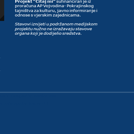
line V
- Designed by JoomlArt.com.
sed under
Apache License v2.0
.