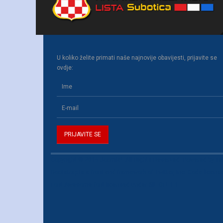
U koliko želite primati naše najnovije obavijesti, prijavite se
ovdje:
Copyright © 2015 Joomla!. All Rights Reserved. Powered by
Te
Bootstrap
is a front-end framework of Twitter, Inc. Code licen
Font Awesome
font licensed under
SIL OFL 1.1
.