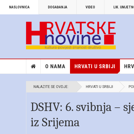
NASLOVNICA
DOGAĐANJA
VIDEO
LIK. UMJET
O NAMA
HRVATI U SRBIJI
HRV
NALAZITE SE OVDJE:
HRVATI U SRBIJI
PO
DSHV: 6. svibnja – sj
iz Srijema