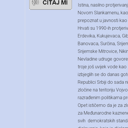
Istina, nasilno protjeriv
Novom Slankamenu, kao i
prepoznat u javnosti kao n
Hrvati su 1990-ih protjeri
Erdevika, Kukujevaca, Gib
Banovaca, Surčina, Srije
Srijemske Mitrovice, Niki
Nevladine udruge govore 
troje još uvijek vode kao 
izbjeglih se do danas goto
Republici Srbiji do sada 
zločine na teritoriju Vojv
razrađenim politikama pr
Opet ističemo da je za 
za Međunarodne kaznene s
svih demokratskih standa