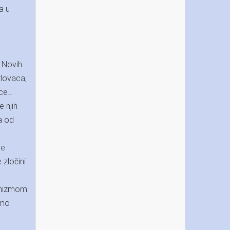
a u
, Novih
rlovaca,
ice…
 njih
 a od
ne
 zločini
hanizmom
imo