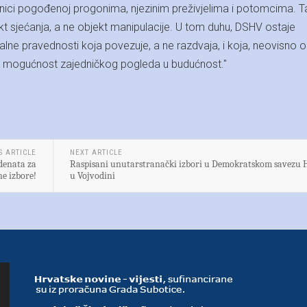
ici pogođenoj progonima, njezinim preživjelima i potomcima. T
kt sjećanja, a ne objekt manipulacije. U tom duhu, DSHV ostaje
lne pravednosti koja povezuje, a ne razdvaja, i koja, neovisno o
di mogućnost zajedničkog pogleda u budućnost."
S ARTICLE
NEXT ARTICLE
denata za
Raspisani unutarstranački izbori u Demokratskom savezu 
e izbore!
u Vojvodini