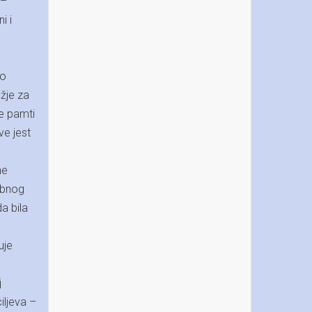
 –
i i
 o
ežje za
ne pamti
ve jest
ne
obnog
a bila
uje
j
iljeva –