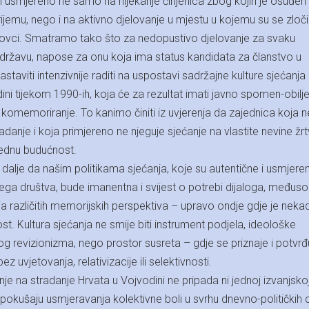
om usmjereno ne samo na nijekanje činjenica zbog kojih je osuđen
ijemu, nego i na aktivno djelovanje u mjestu u kojemu su se zločin
kovci. Smatramo tako što za nedopustivo djelovanje za svaku
 državu, napose za onu koja ima status kandidata za članstvo u
staviti intenzivnije raditi na uspostavi sadržajne kulture sjećanja
ini tijekom 1990-ih, koja će za rezultat imati javno spomen-obilj
o komemoriranje. To kanimo činiti iz uvjerenja da zajednica koja 
adanje i koja primjereno ne njeguje sjećanje na vlastite nevine žrt
lednu budućnost.
 dalje da našim politikama sjećanja, koje su autentične i usmjere
jega društva, bude imanentna i svijest o potrebi dijaloga, međus
a različitih memorijskih perspektiva – upravo ondje gdje je nekad
st. Kultura sjećanja ne smije biti instrument podjela, ideološke
nog revizionizma, nego prostor susreta – gdje se priznaje i potvrđ
 bez uvjetovanja, relativizacije ili selektivnosti.
 na stradanje Hrvata u Vojvodini ne pripada ni jednoj izvanjsko
 pokušaju usmjeravanja kolektivne boli u svrhu dnevno-političkih c