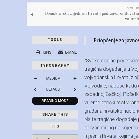
PREVIOU
Demokratska zajednica Hrvata podržava zahtev stu
vanredn
Priopćenje za javno
TOOLS
ISPIS
E-MAIL
"Svake godine početkom s
TYPOGRAPHY
tragična događanja u Voj
vojvođanskih Hrvata iz nji
MEDIUM
Vojvodine, napose kada go
DEFAULT
zapadnoj Bačkoj. Početke
READING MODE
vrijeme etnički motiviran
građana hrvatske naciona
SHARE THIS
Na te tragične događaje 
TTS
održan miting na kojemu 
mjesnih Hrvata, kojima je 