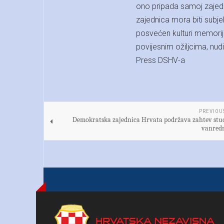
ono pripada samoj zajedn
zajednica mora biti subje
posvećen kulturi memorija
povijesnim ožiljcima, nu
Press DSHV-a
PREVIOU
Demokratska zajednica Hrvata podržava zahtev stu
vanredn