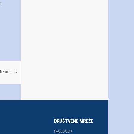
a
Hrvata
DRUŠTVENE MREŽE
FACEBOOK