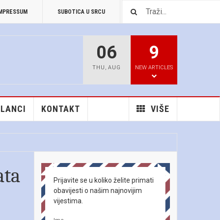
MPRESSUM
SUBOTICA U SRCU
PREUZIMANJA
06
9
THU
,
AUG
NEW ARTICLES
ČLANCI
KONTAKT
VIŠE
ata
Prijavite se u koliko želite primati
obavijesti o našim najnovijim
vijestima.