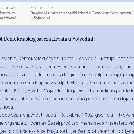
S ARTICLE
NEXT ARTICLE
denata za
Raspisani unutarstranački izbori u Demokratskom savezu 
e izbore!
u Vojvodini
st Demokratskog saveza Hrvata u Vojvodini:
vibnja, Demokratski savez Hrvata u Vojvodini ukazuje i podsje
vodini s konca 20. stoljeća. Riječ je o ničim izazvanom progonu
hova zavičaja – jednom od najtragičnijih razdoblja u novijoj povij
vorimo o stradanjima živih ljudi, Hrvata u Srijemu te jugozapadn
 tih 1990-ih, Hrvati u Vojvodini stoga živo i traumatično pamte 
og nasilja i ubojstava koje se organizirano provodilo spram lojaln
lnosti.
podsjećamo javnost i sada – 6. svibnja 1992. godine u Hrtkovci
je organizator Vojislav Šešelj pročitao imena sedamnaestero viđ
javno poručeno da se imaju iseliti, jer će u protivnom biti protjera