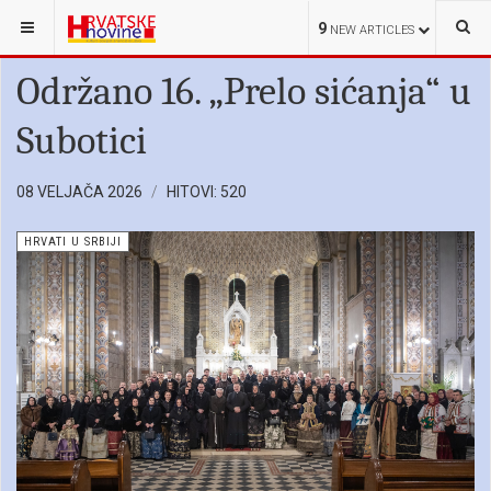
NALAZITE SE OVDJE:
HRVATI U SRBIJI
9
NEW ARTICLES
Održano 16. „Prelo sićanja“ u
Subotici
08 VELJAČA 2026
HITOVI: 520
HRVATI U SRBIJI