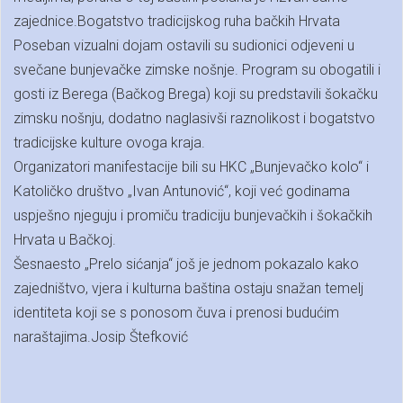
zajednice.Bogatstvo tradicijskog ruha bačkih Hrvata
Poseban vizualni dojam ostavili su sudionici odjeveni u
svečane bunjevačke zimske nošnje. Program su obogatili i
gosti iz Berega (Bačkog Brega) koji su predstavili šokačku
zimsku nošnju, dodatno naglasivši raznolikost i bogatstvo
tradicijske kulture ovoga kraja.
Organizatori manifestacije bili su HKC „Bunjevačko kolo“ i
Katoličko društvo „Ivan Antunović“, koji već godinama
uspješno njeguju i promiču tradiciju bunjevačkih i šokačkih
Hrvata u Bačkoj.
Šesnaesto „Prelo sićanja“ još je jednom pokazalo kako
zajedništvo, vjera i kulturna baština ostaju snažan temelj
identiteta koji se s ponosom čuva i prenosi budućim
naraštajima.Josip Štefković