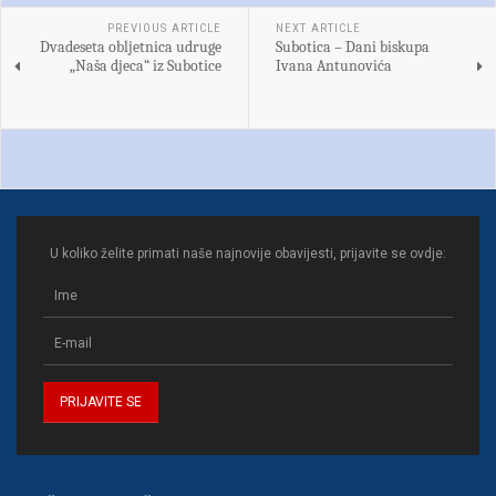
PREVIOUS ARTICLE
NEXT ARTICLE
Dvadeseta obljetnica udruge
Subotica – Dani biskupa
„Naša djeca“ iz Subotice
Ivana Antunovića
U koliko želite primati naše najnovije obavijesti, prijavite se ovdje: