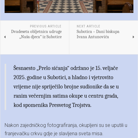
PREVIOUS ARTICLE
NEXT ARTICLE
Dvadeseta obljetnica udruge
Subotica – Dani biskupa
„Naša djeca“ iz Subotice
Ivana Antunovića
Šesnaesto „Prelo sićanja“ održano je 15. veljače
2025. godine u Subotici, a hladno i vjetrovito
vrijeme nije spriječilo brojne sudionike da se u
ranim večernjim satima okupe u centru grada,
kod spomenika Presvetog Trojstva.
Nakon zajedničkog fotografiranja, okupljeni su se uputili u
franjevačku crkvu gdje je slavljena sveta misa.