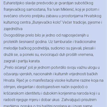
Euharistijsko slavlje predvodio je gvardijan subotičkog
franjevačkog samostana, fra Ivan Miklenić, koji je potom i
svečano otvorio preljsku zabavu u prostorijama Hrvatskog
kulturnog centra „Bunjevačko kolo“.Večer tradicije, pjesme i
zajedništva
Ovogodišnje prelo bilo je jedno od najposjećenijih u
proteklih šesnaest godina. Uz tamburaše i tradicionalne
melodije bačkog podneblja, sudionici su pjevali, plesali i
družili se, a poneki su, evocirajući duh prošlih vremena,
zaigrali i partiju karata.
„Prelo sićanja“ još je jednom potvrdilo svoju važnu ulogu u
očuvanju vjerskih, nacionalnih i kulturnih vrijednosti bačkih
Hrvata. Riječ je o manifestaciji visoke kulturne razine koja na
otmjen, elegantan i dostojanstven način svjedoči o
kršćanskom identitetu i dubokim korijenima naroda koji i u
radosti njeguje mjeru i dobar ukus. Zahvaljujući prisutnim
medijima, poruka o toj baštini poslana je i izvan same