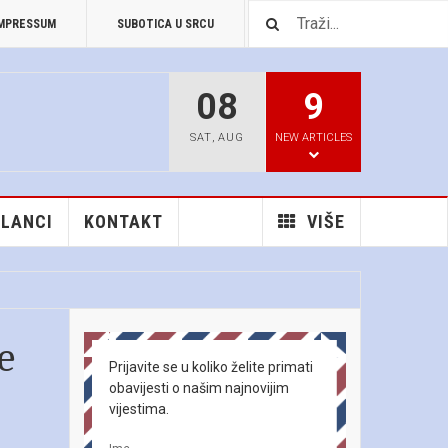
MPRESSUM
SUBOTICA U SRCU
PREUZIMANJA
08
9
SAT
,
AUG
NEW ARTICLES
ČLANCI
KONTAKT
VIŠE
e
Prijavite se u koliko želite primati
obavijesti o našim najnovijim
vijestima.