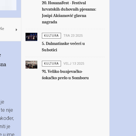
20. HosanaFest - Festival
hrvatskih duhovnih pjesama:
Josipi Akšamović glavna
nagrada
 Ne
KULTURA
TRA 23 2025
5. Dalmatinske večeri u
Subotici
e
sna
KULTURA
VELJ 13 2025
91. Veliko bunjevačko-
šokačko prelo u Somboru
je
e nije
akođer,
ti je
e u ime