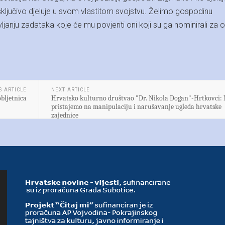
sključivo djeluje u svom vlastitom svojstvu. Želimo gospodinu
anju zadataka koje će mu povjeriti oni koji su ga nominirali za 
S ARTICLE
NEXT ARTICLE
obljetnica
Hrvatsko kulturno društvao "Dr. Nikola Dogan"-Hrtkovci:
pristajemo na manipulaciju i narušavanje ugleda hrvatske
zajednice