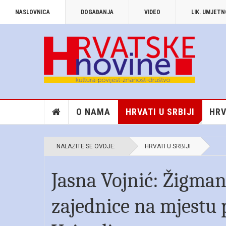
NASLOVNICA
DOGAĐANJA
VIDEO
LIK. UMJET
O NAMA
HRVATI U SRBIJI
HRV
NALAZITE SE OVDJE:
HRVATI U SRBIJI
Jasna Vojnić: Žigman
zajednice na mjestu