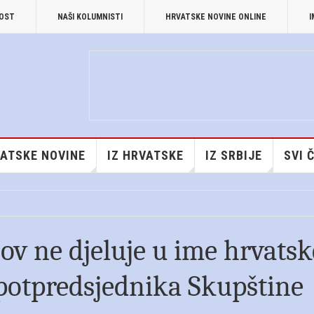
NOST
NAŠI KOLUMNISTI
HRVATSKE NOVINE ONLINE
I
ATSKE NOVINE
IZ HRVATSKE
IZ SRBIJE
SVI 
ov ne djeluje u ime hrvatsk
 potpredsjednika Skupštine