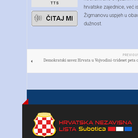
TTS
hrvatske zajednice, već i
Žigmanovu uspjeh u obavlj
dužnost.
PREVIOU
Demokratski savez Hrvata u Vojvodini-trideset peta 