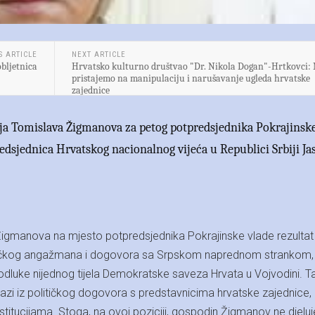
S ARTICLE
NEXT ARTICLE
obljetnica
Hrvatsko kulturno društvao "Dr. Nikola Dogan"-Hrtkovci:
pristajemo na manipulaciju i narušavanje ugleda hrvatske
zajednice
 Tomislava Žigmanova za petog potpredsjednika Pokrajinsk
predsjednica Hrvatskog nacionalnog vijeća u Republici Srbiji Ja
gmanova na mjesto potpredsjednika Pokrajinske vlade rezultat 
ičkog angažmana i dogovora sa Srpskom naprednom strankom, t
 odluke nijednog tijela Demokratske saveza Hrvata u Vojvodini. T
zi iz političkog dogovora s predstavnicima hrvatske zajednice, ni
nstitucijama. Stoga, na ovoj poziciji, gospodin Žigmanov ne djeluj