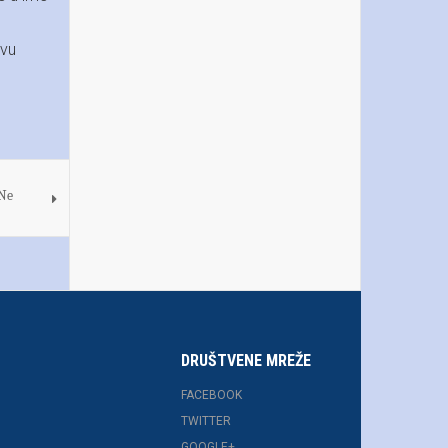
ovu
 Ne
DRUŠTVENE MREŽE
FACEBOOK
TWITTER
GOOGLE+