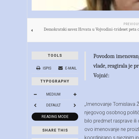
PREVIOU
Demokratski savez Hrvata u Vojvodini-trideset peta 
Povodom imenovanja
TOOLS
vlade, reagirala je 
ISPIS
E-MAIL
Vojnić:
TYPOGRAPHY
MEDIUM
„Imenovanje Tomislava Ži
DEFAULT
njegovog osobnog polit
READING MODE
bilo predmet rasprave ili
ovo imenovanje ne proizla
SHARE THIS
koordinirano s njezinim i