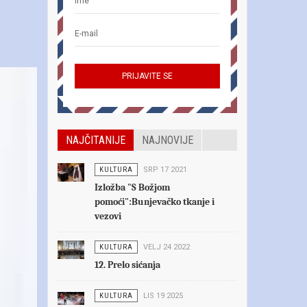
NAJČITANIJE
NAJNOVIJE
KULTURA
SRP 17 2021
Izložba "S Božjom
pomoći":Bunjevačko tkanje i
vezovi
KULTURA
VELJ 24 2022
12. Prelo sićanja
KULTURA
LIS 19 2025