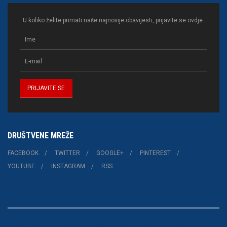
U koliko želite primati naše najnovije obavijesti, prijavite se ovdje:
DRUŠTVENE MREŽE
FACEBOOK
TWITTER
GOOGLE+
PINTEREST
YOUTUBE
INSTAGRAM
RSS
Copyright © 2015 Joomla!. All Rights Reserved. Powered by
Teline V
-