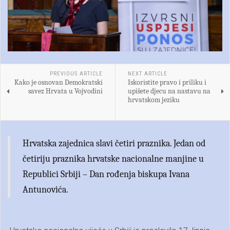
PREVIOUS ARTICLE
NEXT ARTICLE
Kako je osnovan Demokratski
Iskoristite pravo i priliku i
savez Hrvata u Vojvodini
upišete djecu na nastavu na
hrvatskom jeziku
Hrvatska zajednica slavi četiri praznika. Jedan od
četiriju praznika hrvatske nacionalne manjine u
Republici Srbiji – Dan rođenja biskupa Ivana
Antunovića.