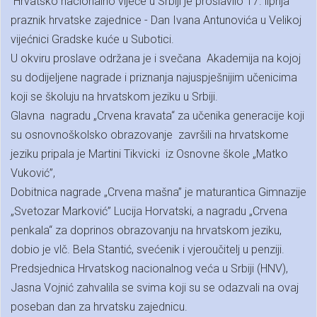
Hrvatsko nacionalno vijeće u Srbiji je proslavilo 17. lipnja
praznik hrvatske zajednice - Dan Ivana Antunovića u Velikoj
vijećnici Gradske kuće u Subotici.
U okviru proslave održana je i svečana Akademija na kojoj
su dodijeljene nagrade i priznanja najuspješnijim učenicima
koji se školuju na hrvatskom jeziku u Srbiji.
Glavna nagradu „Crvena kravata“ za učenika generacije koji
su osnovnoškolsko obrazovanje završili na hrvatskome
jeziku pripala je Martini Tikvicki iz Osnovne škole „Matko
Vuković”,
Dobitnica nagrade „Crvena mašna” je maturantica Gimnazije
„Svetozar Marković” Lucija Horvatski, a nagradu „Crvena
penkala“ za doprinos obrazovanju na hrvatskom jeziku,
dobio je vlč. Bela Stantić, svećenik i vjeroučitelj u penziji.
Predsjednica Hrvatskog nacionalnog veća u Srbiji (HNV),
Jasna Vojnić zahvalila se svima koji su se odazvali na ovaj
poseban dan za hrvatsku zajednicu.