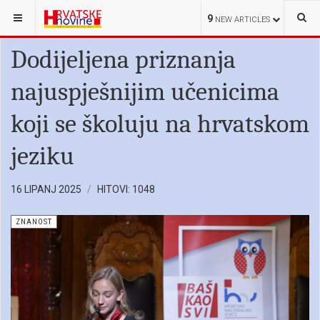
NALAZITE SE OVDJE:
HRVATI U SRBIJI
ZNANOST
9
NEW ARTICLES
Dodijeljena priznanja
najuspješnijim učenicima
koji se školuju na hrvatskom
jeziku
16 LIPANJ 2025
HITOVI: 1048
ZNANOST