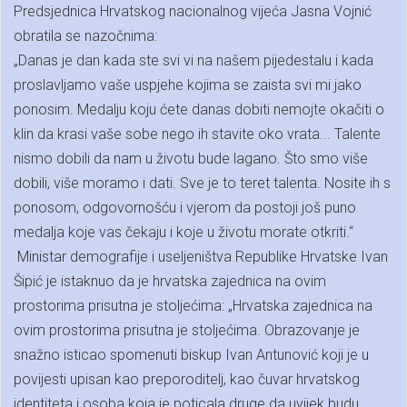
Predsjednica Hrvatskog nacionalnog vijeća Jasna Vojnić
obratila se nazočnima:
„Danas je dan kada ste svi vi na našem pijedestalu i kada
proslavljamo vaše uspjehe kojima se zaista svi mi jako
ponosim. Medalju koju ćete danas dobiti nemojte okačiti o
klin da krasi vaše sobe nego ih stavite oko vrata... Talente
nismo dobili da nam u životu bude lagano. Što smo više
dobili, više moramo i dati. Sve je to teret talenta. Nosite ih s
ponosom, odgovornošću i vjerom da postoji još puno
medalja koje vas čekaju i koje u životu morate otkriti.“
Ministar demografije i useljeništva Republike Hrvatske Ivan
Šipić je istaknuo da je hrvatska zajednica na ovim
prostorima prisutna je stoljećima: „Hrvatska zajednica na
ovim prostorima prisutna je stoljećima. Obrazovanje je
snažno isticao spomenuti biskup Ivan Antunović koji je u
povijesti upisan kao preporoditelj, kao čuvar hrvatskog
identiteta i osoba koja je poticala druge da uvijek budu