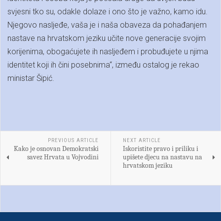
svjesni tko su, odakle dolaze i ono što je važno, kamo idu.
Njegovo nasljeđe, vaša je i naša obaveza da pohađanjem
nastave na hrvatskom jeziku učite nove generacije svojim
korijenima, obogaćujete ih nasljeđem i probuđujete u njima
identitet koji ih čini posebnima“, između ostalog je rekao
ministar Šipić.
PREVIOUS ARTICLE
NEXT ARTICLE
Kako je osnovan Demokratski
Iskoristite pravo i priliku i
savez Hrvata u Vojvodini
upišete djecu na nastavu na
hrvatskom jeziku