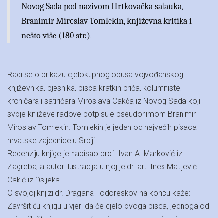
Novog Sada pod nazivom Hrtkovačka salauka,
Branimir Miroslav Tomlekin, književna kritika i
nešto više (180 str.).
Radi se o prikazu cjelokupnog opusa vojvođanskog
književnika, pjesnika, pisca kratkih priča, kolumniste,
kroničara i satiričara Miroslava Cakća iz Novog Sada koji
svoje književe radove potpisuje pseudonimom Branimir
Miroslav Tomlekin. Tomlekin je jedan od najvećih pisaca
hrvatske zajednice u Srbiji.
Recenziju knjige je napisao prof. Ivan A. Marković iz
Zagreba, a autor ilustracija u njoj je dr. art. Ines Matijević
Cakić iz Osijeka.
O svojoj knjizi dr. Dragana Todoreskov na koncu kaže:
Završit ću knjigu u vjeri da će djelo ovoga pisca, jednoga od