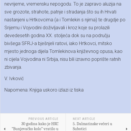
nevrijeme, vremensku nepogodu. To je zapravo aluzija na
sve grozote, strahote, patnje i stradanja što su ih Hrvati
nastanjeni u Hrtkovcima (a i Tomlekin s njima) te drugdje po
Srijemu i Vojvodini doživljavali i kroz koje su prolazili
devedesetih godina XX. stoljeća dok su na području
bivšega SFRJ-a bješnjeli ratovi, iako Hrtkovci, mitsko
mjesto jednoga dijela Tomlekinova književnog opusa, kao
ni cijela Vojvodina ni Srbija, nisu bili izravno poprište ratnih
zbivanja.
V. Ivković
Napomena: Knjiga uskoro izlazi iz tiska
PREVIOUS ARTICLE
NEXT ARTICLE
30 godina kako je HKC
5. Dalmatinske večeri u
“Bunjevačko kolo” vratilo u
Subotici