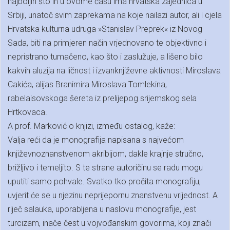
najboljih što ih u ovome času ima hrvatska zajednica u
Srbiji, unatoč svim zaprekama na koje nailazi autor, ali i cjela
Hrvatska kulturna udruga »Stanislav Preprek« iz Novog
Sada, biti na primjeren način vrjednovano te objektivno i
nepristrano tumačeno, kao što i zaslužuje, a lišeno bilo
kakvih aluzija na ličnost i izvanknjiževne aktivnosti Miroslava
Cakića, alijas Branimira Miroslava Tomlekina,
rabelaisovskoga šereta iz prelijepog srijemskog sela
Hrtkovaca.
A prof. Marković o knjizi, između ostalog, kaže:
Valja reći da je monografija napisana s najvećom
književnoznanstvenom akribijom, dakle krajnje stručno,
brižljivo i temeljito. S te strane autoričinu se radu mogu
uputiti samo pohvale. Svatko tko pročita monografiju,
uvjerit će se u njezinu neprijepornu znanstvenu vrijednost. A
riječ salauka, uporabljena u naslovu monografije, jest
turcizam, inače čest u vojvođanskim govorima, koji znači