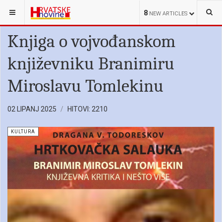
NALAZITE SE OVDJE:
HRVATI U SRBIJI
KULTURA
8
NEW ARTICLES
Knjiga o vojvođanskom
književniku Branimiru
Miroslavu Tomlekinu
02 LIPANJ 2025
HITOVI: 2210
KULTURA