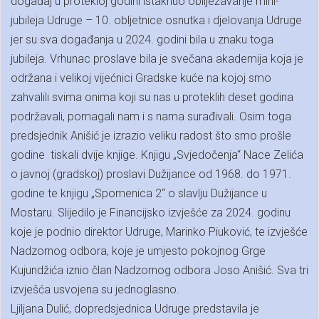
događaj u protekloj godini istaknuo obilježavanje mini-
jubileja Udruge – 10. obljetnice osnutka i djelovanja Udruge
jer su sva događanja u 2024. godini bila u znaku toga
jubileja. Vrhunac proslave bila je svečana akademija koja je
održana i velikoj vijećnici Gradske kuće na kojoj smo
zahvalili svima onima koji su nas u proteklih deset godina
podržavali, pomagali nam i s nama surađivali. Osim toga
predsjednik Anišić je izrazio veliku radost što smo prošle
godine tiskali dvije knjige. Knjigu „Svjedočenja“ Nace Zelića
o javnoj (gradskoj) proslavi Dužijance od 1968. do 1971.
godine te knjigu „Spomenica 2“ o slavlju Dužijance u
Mostaru. Slijedilo je Financijsko izvješće za 2024. godinu
koje je podnio direktor Udruge, Marinko Piuković, te izvješće
Nadzornog odbora, koje je umjesto pokojnog Grge
Kujundžića iznio član Nadzornog odbora Joso Anišić. Sva tri
izvješća usvojena su jednoglasno.
Ljiljana Dulić, dopredsjednica Udruge predstavila je