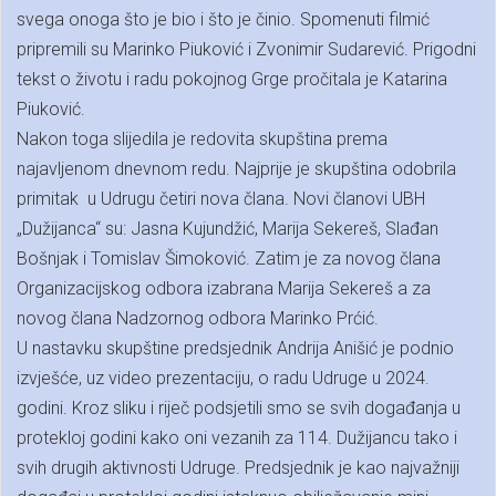
svega onoga što je bio i što je činio. Spomenuti filmić
pripremili su Marinko Piuković i Zvonimir Sudarević. Prigodni
tekst o životu i radu pokojnog Grge pročitala je Katarina
Piuković.
Nakon toga slijedila je redovita skupština prema
najavljenom dnevnom redu. Najprije je skupština odobrila
primitak u Udrugu četiri nova člana. Novi članovi UBH
„Dužijanca“ su: Jasna Kujundžić, Marija Sekereš, Slađan
Bošnjak i Tomislav Šimoković. Zatim je za novog člana
Organizacijskog odbora izabrana Marija Sekereš a za
novog člana Nadzornog odbora Marinko Prćić.
U nastavku skupštine predsjednik Andrija Anišić je podnio
izvješće, uz video prezentaciju, o radu Udruge u 2024.
godini. Kroz sliku i riječ podsjetili smo se svih događanja u
protekloj godini kako oni vezanih za 114. Dužijancu tako i
svih drugih aktivnosti Udruge. Predsjednik je kao najvažniji