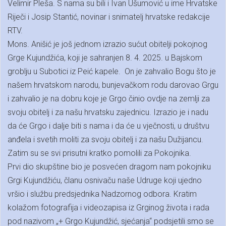
Velimir Pleša. S nama su bili i Ivan Ušumović u ime Hrvatske
Riječi i Josip Stantić, novinar i snimatelj hrvatske redakcije
RTV.
Mons. Anišić je još jednom izrazio sućut obitelji pokojnog
Grge Kujundžića, koji je sahranjen 8. 4. 2025. u Bajskom
groblju u Subotici iz Peić kapele. On je zahvalio Bogu što je
našem hrvatskom narodu, bunjevačkom rodu darovao Grgu
i zahvalio je na dobru koje je Grgo činio ovdje na zemlji za
svoju obitelj i za našu hrvatsku zajednicu. Izrazio je i nadu
da će Grgo i dalje biti s nama i da će u vječnosti, u društvu
anđela i svetih moliti za svoju obitelj i za našu Dužijancu.
Zatim su se svi prisutni kratko pomolili za Pokojnika.
Prvi dio skupštine bio je posvećen dragom nam pokojniku
Grgi Kujundžiću, članu osnivaču naše Udruge koji ujedno
vršio i službu predsjednika Nadzornog odbora. Kratim
kolažom fotografija i videozapisa iz Grginog života i rada
pod nazivom „+ Grgo Kujundžić, sjećanja“ podsjetili smo se