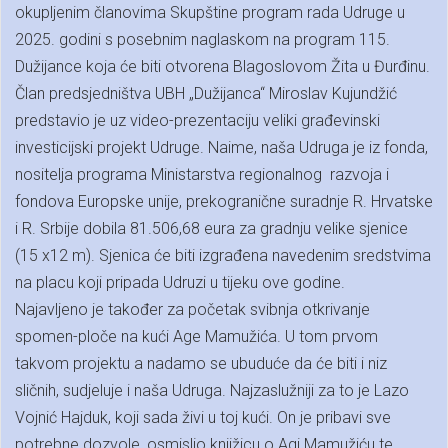
okupljenim članovima Skupštine program rada Udruge u
2025. godini s posebnim naglaskom na program 115.
Dužijance koja će biti otvorena Blagoslovom Žita u Đurđinu.
Član predsjedništva UBH „Dužijanca“ Miroslav Kujundžić
predstavio je uz video-prezentaciju veliki građevinski
investicijski projekt Udruge. Naime, naša Udruga je iz fonda,
nositelja programa Ministarstva regionalnog razvoja i
fondova Europske unije, prekogranične suradnje R. Hrvatske
i R. Srbije dobila 81.506,68 eura za gradnju velike sjenice
(15 x12 m). Sjenica će biti izgrađena navedenim sredstvima
na placu koji pripada Udruzi u tijeku ove godine.
Najavljeno je također za početak svibnja otkrivanje
spomen-ploče na kući Age Mamužića. U tom prvom
takvom projektu a nadamo se ubuduće da će biti i niz
sličnih, sudjeluje i naša Udruga. Najzaslužniji za to je Lazo
Vojnić Hajduk, koji sada živi u toj kući. On je pribavi sve
potrebne dozvole, osmislio knjižicu o Agi Mamužiću te