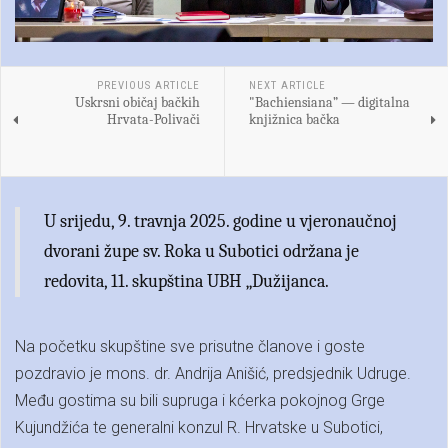
PREVIOUS ARTICLE
NEXT ARTICLE
Uskrsni običaj bačkih
"Bachiensiana” — digitalna
Hrvata-Polivači
knjižnica bačka
U srijedu, 9. travnja 2025. godine u vjeronaučnoj
dvorani župe sv. Roka u Subotici održana je
redovita, 11. skupština UBH „Dužijanca.
Na početku skupštine sve prisutne članove i goste
pozdravio je mons. dr. Andrija Anišić, predsjednik Udruge.
Među gostima su bili supruga i kćerka pokojnog Grge
Kujundžića te generalni konzul R. Hrvatske u Subotici,