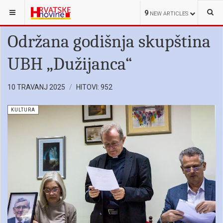
NALAZITE SE OVDJE:
HRVATI U SRBIJI
KULTURA
9
NEW ARTICLES
Održana godišnja skupština
UBH „Dužijanca“
10 TRAVANJ 2025
HITOVI: 952
KULTURA