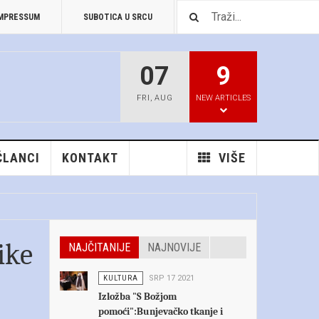
MPRESSUM
SUBOTICA U SRCU
PREUZIMANJA
07
9
FRI
,
AUG
NEW ARTICLES
ČLANCI
KONTAKT
VIŠE
ike
NAJČITANIJE
NAJNOVIJE
KULTURA
SRP 17 2021
Izložba "S Božjom
pomoći":Bunjevačko tkanje i