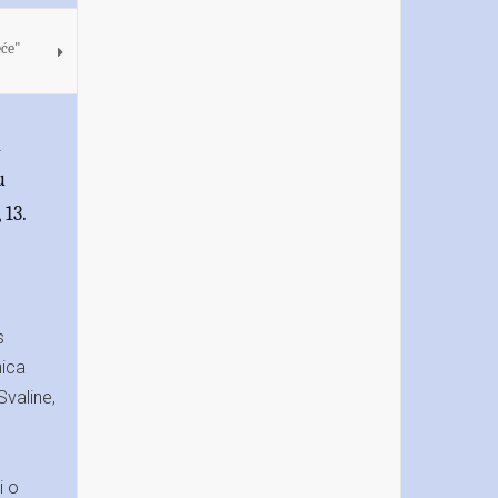
eće"
i
u
 13.
s
nica
Svaline,
i o