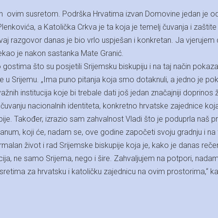
n ovim susretom. Podrška Hrvatima izvan Domovine jedan je o
enkovića, a Katolička Crkva je ta koja je temelj čuvanja i zaštite
vaj razgovor danas je bio vrlo uspješan i konkretan. Ja vjerujem
 rekao je nakon sastanka Mate Granić.
 gostima što su posjetili Srijemsku biskupiju i na taj način pokaza
e u Srijemu. „Ima puno pitanja koja smo dotaknuli, a jedno je po
važnih institucija koje bi trebale dati još jedan značajniji doprinos ž
 očuvanju nacionalnih identiteta, konkretno hrvatske zajednice koja
ije. Također, izrazio sam zahvalnost Vladi što je poduprla naš p
num, koji će, nadam se, ove godine započeti svoju gradnju i na 
malan život i rad Srijemske biskupije koja je, kako je danas reče
tucija, ne samo Srijema, nego i šire. Zahvaljujem na potpori, nadam
etima za hrvatsku i katoličku zajednicu na ovim prostorima,“ k