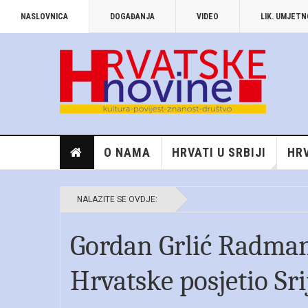
NASLOVNICA
DOGAĐANJA
VIDEO
LIK. UMJET
O NAMA
HRVATI U SRBIJI
HR
NALAZITE SE OVDJE:
Gordan Grlić Radman
Hrvatske posjetio Sr