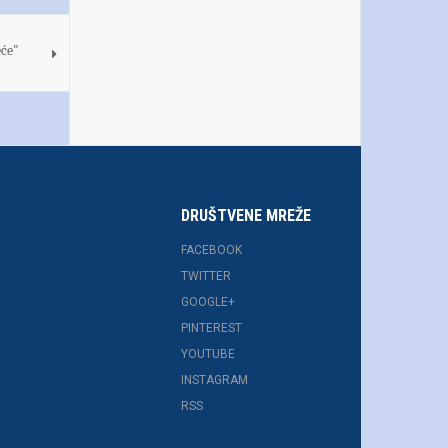
eće"
DRUŠTVENE MREŽE
FACEBOOK
TWITTER
GOOGLE+
PINTEREST
YOUTUBE
INSTAGRAM
RSS