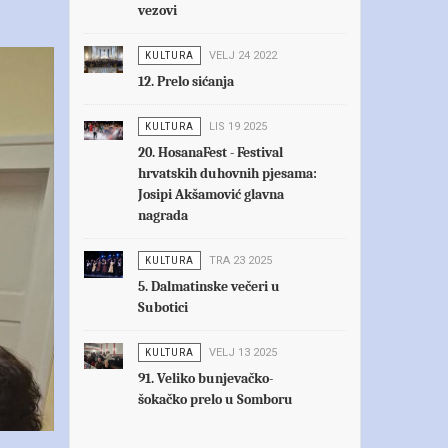
vezovi
KULTURA
VELJ 24 2022
12. Prelo sićanja
KULTURA
LIS 19 2025
20. HosanaFest - Festival
hrvatskih duhovnih pjesama:
Josipi Akšamović glavna
nagrada
KULTURA
TRA 23 2025
5. Dalmatinske večeri u
Subotici
KULTURA
VELJ 13 2025
91. Veliko bunjevačko-
šokačko prelo u Somboru