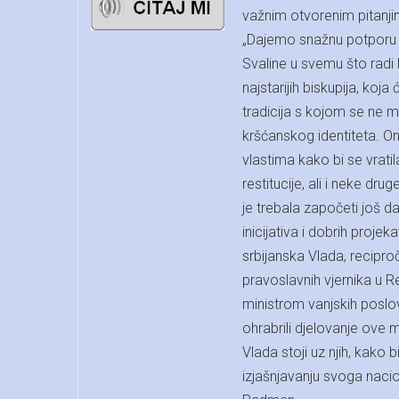
važnim otvorenim pitanjim
„Dajemo snažnu potporu s
Svaline u svemu što radi k
najstarijih biskupija, koja
tradicija s kojom se ne mo
kršćanskog identiteta. On
vlastima kako bi se vrat
restitucije, ali i neke dr
je trebala započeti još d
inicijativa i dobrih proje
srbijanska Vlada, recipr
pravoslavnih vjernika u 
ministrom vanjskih posl
ohrabrili djelovanje ove 
Vlada stoji uz njih, kako 
izjašnjavanju svoga nacion