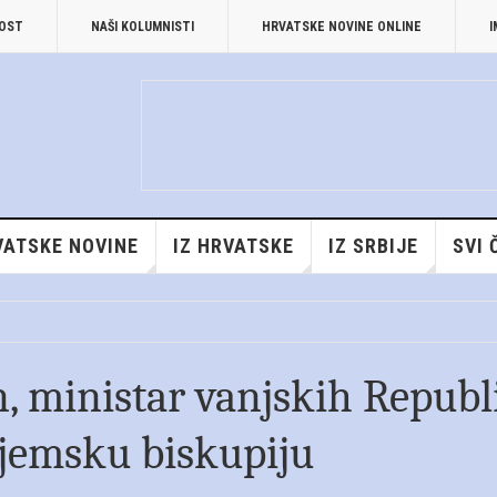
NOST
NAŠI KOLUMNISTI
HRVATSKE NOVINE ONLINE
I
VATSKE NOVINE
IZ HRVATSKE
IZ SRBIJE
SVI 
, ministar vanjskih Republ
ijemsku biskupiju