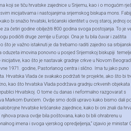
a koji se tiču hrvatske zajednice u Srijemu, kao i o mogućim rje
vim inicijativama i nastojanjima srijemskog biskupa mons. Fabi
ako bi snažio hrvatski, kršćanski identitet u ovoj staroj, jednoj o
 će za četiri godine obilježiti 800 godina svoga postojanja. To je v
gu podičiti druge zemlje u Europi. Ona je tu bila čuvar i zaštita
o što je važno istaknuti je da trebamo raditi zajedno sa srbijans
ila oduzeta imovina ponovno u posjed Srijemskoj biskupiji temel
uge inicijative, kao što je nastavak gradnje crkve u Novom Beograd
avne 1971. godine, Pastorlanog centra i slično. Ima tu jako puno
kata. Hrvatska Vlada će svakako podržati te projekte, ako što bi tr
očno, kao što hrvatska Vlada podržava gradnju crkvenih objekata
Republici Hrvatskoj. O tome ću danas i neformalno razgovarat s
ova Markom Đurićem. Ovdje smo došli upravo kako bismo dali po
malobrojne hrvatske kršćanske zajednice, kako bi oni znali da hr
bi njihova prava ovdje bila poštovana, kako bi bili ohrabrenu u
alnog imena i svoga vjerskog opredjeljenja,“ izjavio je ministar G