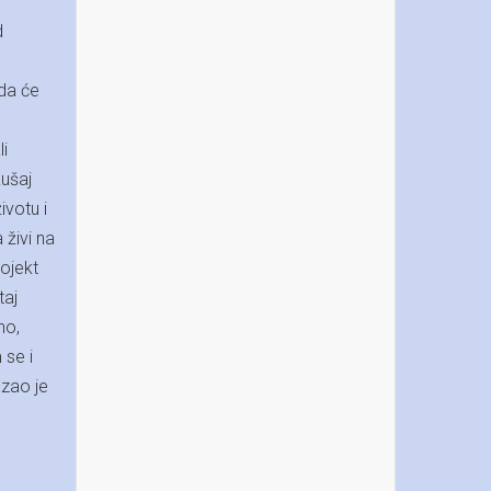
d
 da će
li
kušaj
ivotu i
 živi na
rojekt
taj
no,
 se i
azao je