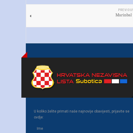
PREVIOU
Marinbal
U koliko želite primati naše najnovije obavijesti, prijavite se
ovdje: