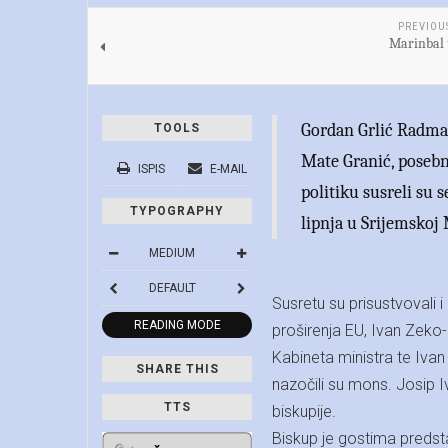
PREVIOU
Marinbal
Gordan Grlić Radman
TOOLS
Mate Granić, posebn
ISPIS
E-MAIL
politiku susreli su
TYPOGRAPHY
lipnja u Srijemskoj
MEDIUM
DEFAULT
Susretu su prisustvovali 
READING MODE
proširenja EU, Ivan Zeko
Kabineta ministra te Ivan
SHARE THIS
nazočili su mons. Josip I
TTS
biskupije.
Biskup je gostima predstav