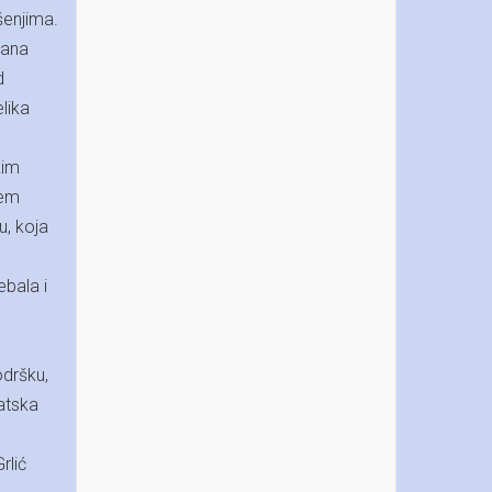
šenjima.
jana
d
elika
kim
jem
u, koja
ebala i
dršku,
vatska
rlić