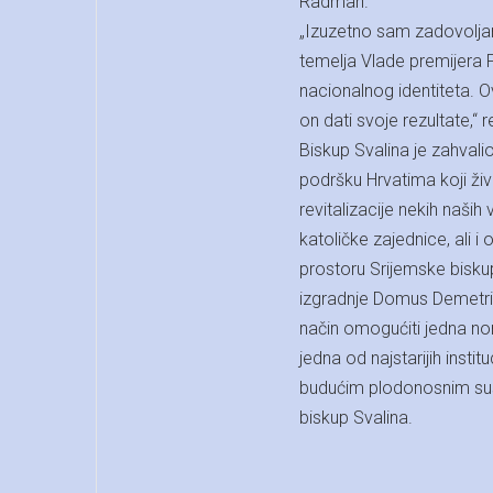
Radman.
„Izuzetno sam zadovolja
temelja Vlade premijera Pl
nacionalnog identiteta. O
on dati svoje rezultate,“
Biskup Svalina je zahvalio
podršku Hrvatima koji živ
revitalizacije nekih naših 
katoličke zajednice, ali i
prostoru Srijemske biskup
izgradnje Domus Demetria
način omogućiti jedna nor
jedna od najstarijih insti
budućim plodonosnim susr
biskup Svalina.