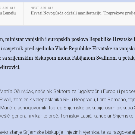
S ARTICLE
NEXT ARTICLE
 u Lemešu
Hrvati Novog Sada održali manifestaciju "Preprekovo prolj
, ministar vanjskih i europskih poslova Republike Hrvatske 
i savjetnik pred sjednika Vlade Republike Hrvatske za vanjsk
 se sa srijemskim biskupom mons. Fabijanom Svalinom u petak,
 Mitrovici.
i Matija Očuršćak, načelnik Sektora za jugoistočnu Europu i proce
-Pivač, zamjenik veleposlanika RH u Beogradu, Lara Romano, taj
 Marić, glasnogovornik. Ispred Srijemske biskupije osim biskupa 
vešič, generalni vikar te preč. Tomislav Lasić, kancelar Srijemske
io stanje Srijemske biskupije i njezinih vjernika, te su razgovaral