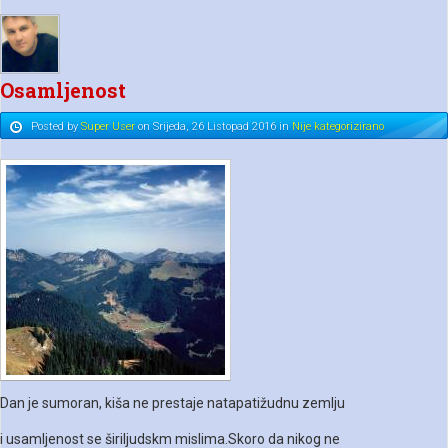
Osamljenost
Posted
by
Super User
on
Srijeda, 26 Listopad 2016
in
Nije kategorizirano
Dan je sumoran, kiša ne prestaje natapatižudnu zemlju
i usamljenost se širiljudskm mislima.Skoro da nikog ne