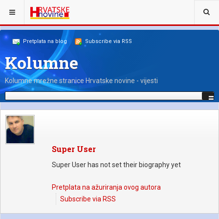
NALAZITE SE OVDJE:
NAŠI KOLUMNISTI
BLOGERI
Pretplata na blog
Subscribe via RSS
Kolumne
Kolumne mrežne stranice Hrvatske novine - vijesti
Super User
Super User has not set their biography yet
Pretplata na ažuriranja ovog autora
Subscribe via RSS