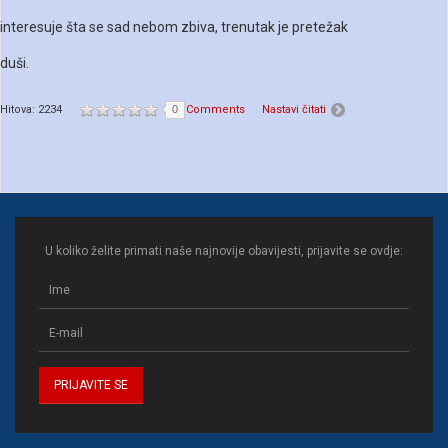
interesuje šta se sad nebom zbiva, trenutak je pretežak
duši.
Hitova: 2234
0
Comments
Nastavi čitati
U koliko želite primati naše najnovije obavijesti, prijavite se ovdje: