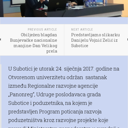
PREVIOUS ARTICLE
NEXT ARTICLE
Obilježen blagdan
Predstavljamo slikarku
Bunjevačke nacionalne
Danijelu Vojnić Zelić iz
manjine-Dan Velikog
Subotice
prela
U Subotici je utorak 24. siječnja 2017. godine na
Otvorenom univerzitetu održan sastanak
između Regionalne razvojne agencije
„Panonreg“, Udruge poslodavaca grada
Subotice i poduzetnika, na kojem je
predstavljen Program poticanja razvoja
poduzetništva kroz razvojne projekte koje