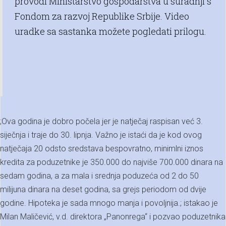
provodi Ministarstvo gospodarstva u suradnji s
Fondom za razvoj Republike Srbije. Video
uradke sa sastanka možete pogledati prilogu.
;Ova godina je dobro počela jer je natječaj raspisan već 3.
siječnja i traje do 30. lipnja. Važno je istaći da je kod ovog
natječaja 20 odsto sredstava bespovratno, minimlni iznos
kredita za poduzetnike je 350.000 do najviše 700.000 dinara na
sedam godina, a za mala i srednja poduzeća od 2 do 50
milijuna dinara na deset godina, sa grejs periodom od dvije
godine. Hipoteka je sada mnogo manja i povoljnija.; istakao je
Milan Maličević, v.d. direktora „Panonrega“ i pozvao poduzetnika