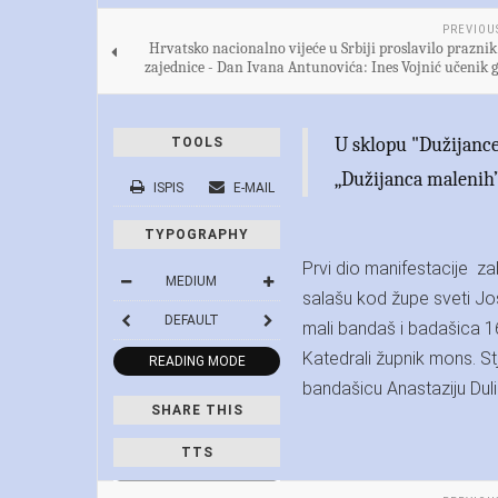
PREVIOU
Hrvatsko nacionalno vijeće u Srbiji proslavilo prazni
zajednice - Dan Ivana Antunovića: Ines Vojnić učenik 
U sklopu "Dužijance 
TOOLS
„Dužijanca malenih”
ISPIS
E-MAIL
TYPOGRAPHY
Prvi dio manifestacije z
MEDIUM
salašu kod župe sveti Jos
DEFAULT
mali bandaš i badašica 16.
Katedrali župnik mons. S
READING MODE
bandašicu Anastaziju Duli
SHARE THIS
TTS