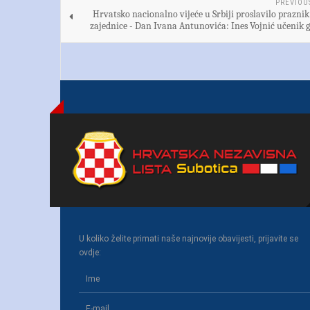
PREVIOU
Hrvatsko nacionalno vijeće u Srbiji proslavilo prazni
zajednice - Dan Ivana Antunovića: Ines Vojnić učenik 
U koliko želite primati naše najnovije obavijesti, prijavite se
ovdje: