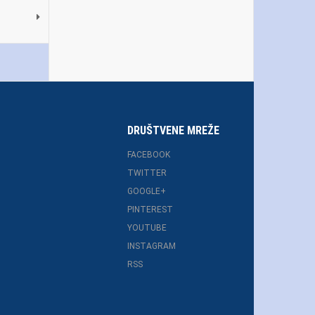
DRUŠTVENE MREŽE
FACEBOOK
TWITTER
GOOGLE+
PINTEREST
YOUTUBE
INSTAGRAM
RSS