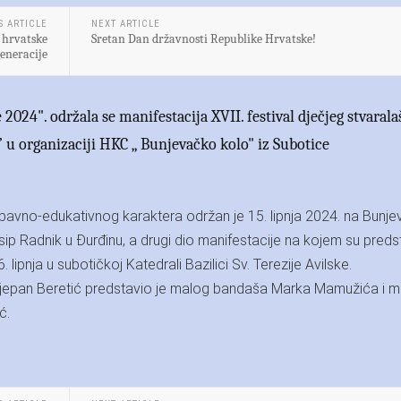
S ARTICLE
NEXT ARTICLE
k hrvatske
Sretan Dan državnosti Republike Hrvatske!
generacije
2024". održala se manifestacija XVII. festival dječjeg stvarala
 u organizaciji HKC „ Bunjevačko kolo" iz Subotice
abavno-edukativnog karaktera održan je 15. lipnja 2024. na Bun
ip Radnik u Đurđinu, a drugi dio manifestacije na kojem su predst
 lipnja u subotičkoj Katedrali Bazilici Sv. Terezije Avilske.
tjepan Beretić predstavio je malog bandaša Marka Mamužića i m
ć.