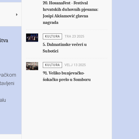
20. HosanaFest - Festival
hrvatskih duhovnih pjesama:
Josipi Akšamović glavna
nagrada
KULTURA
TRA 23 2025
štva
5. Dalmatinske večeri u
Subotici
KULTURA
VELJ 13 2025
91. Veliko bunjevačko-
jevačkom
šokačko prelo u Somboru
avljeni
alu