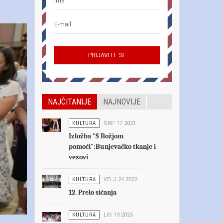
NAJČITANIJE
NAJNOVIJE
KULTURA
SRP 17 2021
Izložba "S Božjom
pomoći":Bunjevačko tkanje i
vezovi
KULTURA
VELJ 24 2022
12. Prelo sićanja
KULTURA
LIS 19 2025