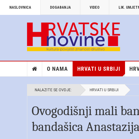
NASLOVNICA
DOGAĐANJA
VIDEO
LIK. UMJE
O NAMA
HRVATI U SRBIJI
HRV
NALAZITE SE OVDJE:
HRVATI U SRBIJI
Ovogodišnji mali ba
bandašica Anastazija