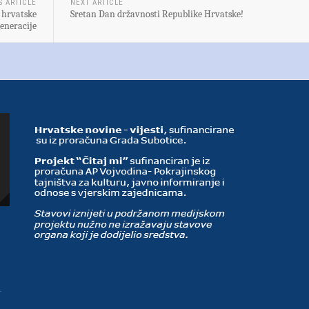
S ARTICLE
NEXT ARTICLE
k hrvatske
Sretan Dan državnosti Republike Hrvatske!
generacije