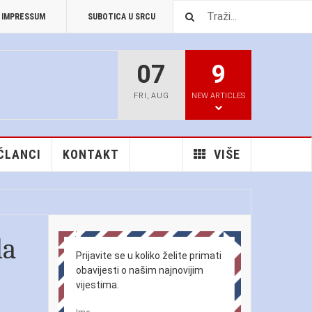
IMPRESSUM
SUBOTICA U SRCU
PREUZIMANJA
07
9
FRI
,
AUG
NEW ARTICLES
 ČLANCI
KONTAKT
VIŠE
la
Prijavite se u koliko želite primati
obavijesti o našim najnovijim
vijestima.