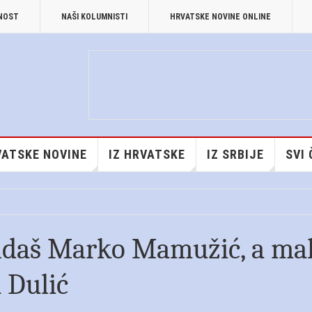
TNOST
NAŠI KOLUMNISTI
HRVATSKE NOVINE ONLINE
ATSKE NOVINE
IZ HRVATSKE
IZ SRBIJE
SVI
ndaš Marko Mamužić, a ma
 Dulić