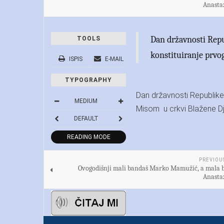
Anastaz
Dan državnosti Repu
TOOLS
konstituiranje prvo
ISPIS
E-MAIL
TYPOGRAPHY
Dan državnosti Republike H
MEDIUM
Misom u crkvi Blažene Dje
DEFAULT
READING MODE
SHARE THIS
PREVIOU
Ovogodišnji mali bandaš Marko Mamužić, a mala 
Anastaz
TTS