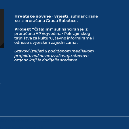
ine V
- Designed by JoomlArt.com.
ed under
Apache License v2.0
.