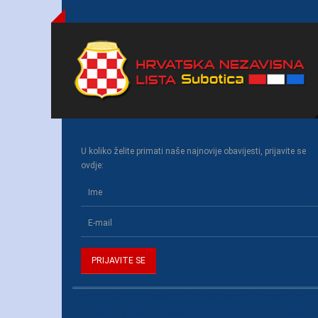
U koliko želite primati naše najnovije obavijesti, prijavite se
ovdje:
Copyright © 2015 Joomla!. All Rights Reserved. Powered by
Tel
Bootstrap
is a front-end framework of Twitter, Inc. Code licens