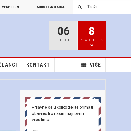
IMPRESSUM
SUBOTICA U SRCU
PREUZIMANJA
06
8
THU
,
AUG
NEW ARTICLES
 ČLANCI
KONTAKT
VIŠE
Prijavite se u koliko želite primati
obavijesti o našim najnovijim
vijestima.