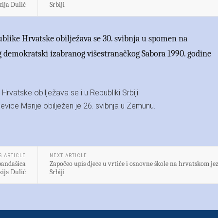
ija Dulić
Srbiji
blike Hrvatske obilježava se 30. svibnja u spomen na
g demokratski izabranog višestranačkog Sabora 1990. godine
rvatske obilježava se i u Republiki Srbiji.
vice Marije obilježen je 26. svibnja u Zemunu.
S ARTICLE
NEXT ARTICLE
bandašica
Započeo upis djece u vrtiće i osnovne škole na hrvatskom je
ija Dulić
Srbiji