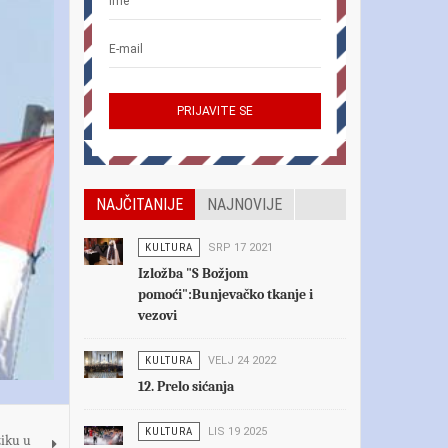
NAJČITANIJE
NAJNOVIJE
KULTURA
SRP 17 2021
Izložba "S Božjom
pomoći":Bunjevačko tkanje i
vezovi
KULTURA
VELJ 24 2022
12. Prelo sićanja
KULTURA
LIS 19 2025
ziku u