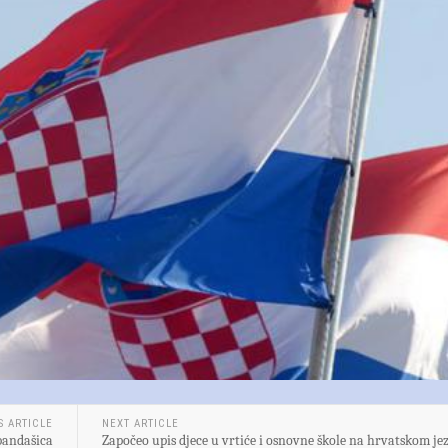
S ARTICLE
NEXT ARTICLE
bandašica
Započeo upis djece u vrtiće i osnovne škole na hrvatskom je