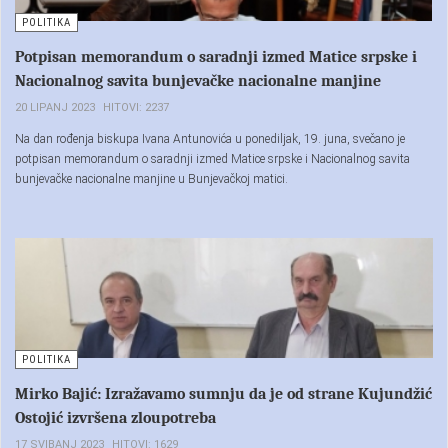
POLITIKA
Potpisan memorandum o saradnji izmed Matice srpske i
Nacionalnog savita bunjevačke nacionalne manjine
20 LIPANJ 2023
HITOVI: 2237
Na dan rođenja biskupa Ivana Antunovića u ponediljak, 19. juna, svečano je
potpisan memorandum o saradnji izmed Matice srpske i Nacionalnog savita
bunjevačke nacionalne manjine u Bunjevačkoj matici.
POLITIKA
Mirko Bajić: Izražavamo sumnju da je od strane Kujundžić
Ostojić izvršena zloupotreba
17 SVIBANJ 2023
HITOVI: 1629