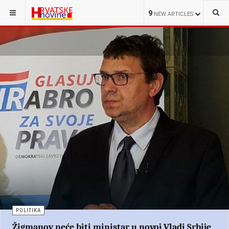
9
NEW ARTICLES
POLITIKA
Žigmanov neće biti ministar u novoj Vladi Srbije