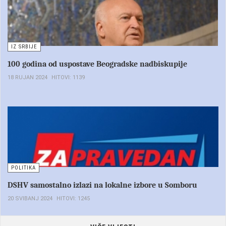
IZ SRBIJE
100 godina od uspostave Beogradske nadbiskupije
18 RUJAN 2024
HITOVI: 1139
POLITIKA
DSHV samostalno izlazi na lokalne izbore u Somboru
20 SVIBANJ 2024
HITOVI: 1245