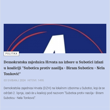
POLITIKA
Demokratska zajednica Hrvata na izbore u Subotici izlazi
u koaliciji "Subotica protiv nasilja - Biram Suboticu - Nela
Tonković"
03 SVIBANJ 2024
HITOVI: 1495
Demokratska zajednica Hrvata (DZH) na lokalnim izborima u Subotici, koji će se
održati 2. lipnja, izaći će u koaliciji pod nazivom "Subotica protiv nasilja - Biram
Suboticu - Nela Tonković".