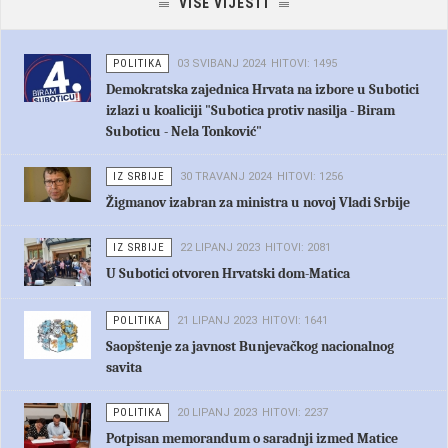
VIŠE VIJESTI
POLITIKA
03 SVIBANJ 2024
HITOVI: 1495
Demokratska zajednica Hrvata na izbore u Subotici
izlazi u koaliciji "Subotica protiv nasilja - Biram
Suboticu - Nela Tonković"
IZ SRBIJE
30 TRAVANJ 2024
HITOVI: 1256
Žigmanov izabran za ministra u novoj Vladi Srbije
IZ SRBIJE
22 LIPANJ 2023
HITOVI: 2081
U Subotici otvoren Hrvatski dom-Matica
POLITIKA
21 LIPANJ 2023
HITOVI: 1641
Saopštenje za javnost Bunjevačkog nacionalnog
savita
POLITIKA
20 LIPANJ 2023
HITOVI: 2237
Potpisan memorandum o saradnji izmed Matice