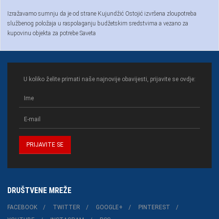
Izražavamo sumnju da je od strane Kujundžić Ostojić izvršena zloupotreba
službenog položaja u raspolaganju budžetskim sredstvima a vezano za
kupovinu objekta za potrebe Saveta
U koliko želite primati naše najnovije obavijesti, prijavite se ovdje:
DRUŠTVENE MREŽE
FACEBOOK
TWITTER
GOOGLE+
PINTEREST