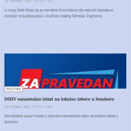
14 TRAVANJ 2025
HITOVI: 1312
U novoj Vladi Srbije, čiji je mandatar Đuro Macut više neće biti donedavni
ministar za ljudska prava i društveni dijalog Tomislav Žigmanov.
POLITIKA
DSHV samostalno izlazi na lokalne izbore u Somboru
20 SVIBANJ 2024
HITOVI: 1245
Demokratski savez Hrvata u Vojvodini samostalno izlazi na lokalne izbore u
Somboru.