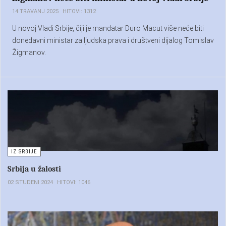
14 TRAVANJ 2025
HITOVI: 1312
U novoj Vladi Srbije, čiji je mandatar Đuro Macut više neće biti
donedavni ministar za ljudska prava i društveni dijalog Tomislav
Žigmanov.
IZ SRBIJE
Srbija u žalosti
02 STUDENI 2024
HITOVI: 1046