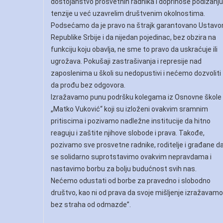
dostojanstvo prosvetnih radnika i doprinose podizanju
tenzije u već uzavrelim društvenim okolnostima.
Podsećamo da je pravo na štrajk garantovano Ustav
Republike Srbije i da nijedan pojedinac, bez obzira na
funkciju koju obavlja, ne sme to pravo da uskraćuje ili
ugrožava. Pokušaji zastrašivanja i represije nad
zaposlenima u školi su nedopustivi i nećemo dozvoliti
da prođu bez odgovora.
Izražavamo punu podršku kolegama iz Osnovne škole
„Matko Vuković“ koji su izloženi ovakvim sramnim
pritiscima i pozivamo nadležne institucije da hitno
reaguju i zaštite njihove slobode i prava. Takođe,
pozivamo sve prosvetne radnike, roditelje i građane d
se solidarno suprotstavimo ovakvim nepravdama i
nastavimo borbu za bolju budućnost svih nas.
Nećemo odustati od borbe za pravedno i slobodno
društvo, kao ni od prava da svoje mišljenje izražavamo
bez straha od odmazde”.