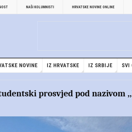
TNOST
NAŠI KOLUMNISTI
HRVATSKE NOVINE ONLINE
VATSKE NOVINE
IZ HRVATSKE
IZ SRBIJE
SVI
studentski prosvjed pod nazivom ,,