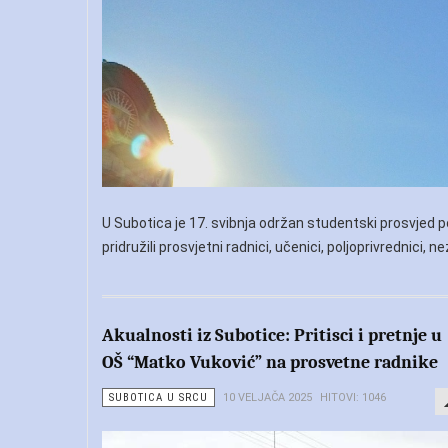
U Subotica je 17. svibnja održan studentski prosvjed 
pridružili prosvjetni radnici, učenici, poljoprivrednici, 
Akualnosti iz Subotice: Pritisci i pretnje u
OŠ “Matko Vuković” na prosvetne radnike
SUBOTICA U SRCU
10 VELJAČA 2025
HITOVI: 1046