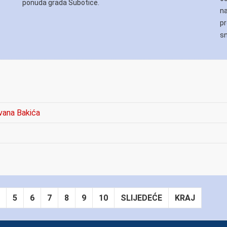
ponuda grada Subotice.
na
pr
sn
vana Bakića
5
6
7
8
9
10
SLIJEDEĆE
KRAJ