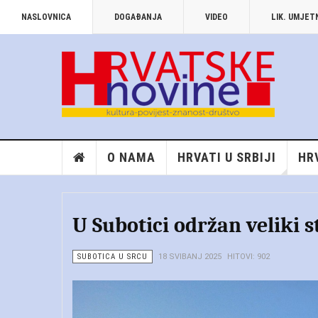
NASLOVNICA
DOGAĐANJA
VIDEO
LIK. UMJE
O NAMA
HRVATI U SRBIJI
HR
U Subotici održan veliki 
SUBOTICA U SRCU
18 SVIBANJ 2025
HITOVI: 902