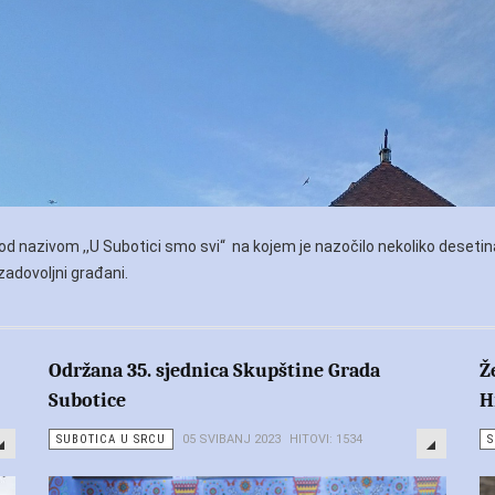
pod nazivom ,,U Subotici smo svi“ na kojem je nazočilo nekoliko deset
nezadovoljni građani.
Održana 35. sjednica Skupštine Grada
Ž
Subotice
H
SUBOTICA U SRCU
05 SVIBANJ 2023
HITOVI: 1534
S