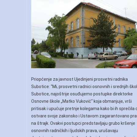
Priopćenje za javnost Ujedinjeni prosvetni radnika
Subotice: “Mi, prosvetni radnici osnovnih i srednjih ško
Subotice, najoštrije osuđujemo postupke direktorke
Osnovne škole „Matko Vuković“ koja obmanjuje, vrši
pritisak i upućuje pretnje kolegama kako bi ih sprečila 
ostvare svoje zakonsko i Ustavom zagarantovano pr
na štrajk. Ovakvi postupci predstavljaju grubo kršenje
osnovnih radničkih i ljudskih prava, urušavaju