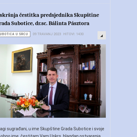
skršnja čestitka predsjednika Skupštine
rada Subotice, dr.sc. Bálinta Pásztora
UBOTICA U SRCU
09 TRAVANJ 2023
HITOVI: 1430
agi sugrađani, u ime Skupštine Grada Subotice i svoje
obno ime, čestitam Vam Uskrs, blagdan ostvarenja