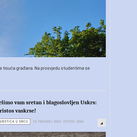
ina tisuća građana. Na prosvjedu studentima se
elimo vam sretan i blagoslovljen Uskrs:
ristos vaskrse!
UBOTICA U SRCU
16 TRAVANJ 2023
HITOVI: 2566