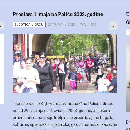
Proslava 1. maja na Paliću 2023. godine
U
G
SUBOTICA U SRCU
27 TRAVANJ 2023
HITOVI: 1579
S
Tradicionalni, 38. „Prvomajski uranak“ na Paliću održao
se od 29. travnja do 2. svibnja 2023. godine, a tijekom
prazničnih dana posjetiteljima je predstavljena bogata
Dr
kulturna, sportska, umjetnička, gastronomska i zabavna
os