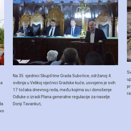
Sv
Na 35. sjednici Skupštine Grada Subotice, održanoj 4.
up
la
svibnja u Velikoj vijećnici Gradske kuće, usvojeno je svih
pr
17 točaka dnevnog reda, među kojima su i donošenje
ra
Odluke o izradi Plana generalne regulacije za naselje
da
Donji Tavankut,
avo