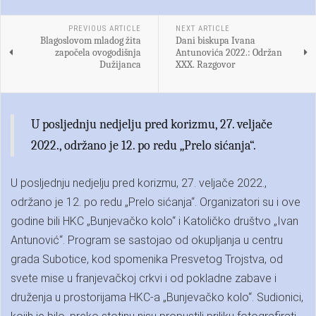
PREVIOUS ARTICLE
NEXT ARTICLE
Blagoslovom mladog žita
Dani biskupa Ivana
započela ovogodišnja
Antunovića 2022.: Održan
Dužijanca
XXX. Razgovor
U posljednju nedjelju pred korizmu, 27. veljače
2022., održano je 12. po redu „Prelo sićanja“.
U posljednju nedjelju pred korizmu, 27. veljače 2022.,
održano je 12. po redu „Prelo sićanja“. Organizatori su i ove
godine bili HKC „Bunjevačko kolo“ i Katoličko društvo „Ivan
Antunović“. Program se sastojao od okupljanja u centru
grada Subotice, kod spomenika Presvetog Trojstva, od
svete mise u franjevačkoj crkvi i od pokladne zabave i
druženja u prostorijama HKC-a „Bunjevačko kolo“. Sudionici,