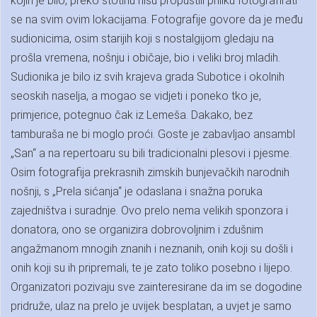
kojih je bilo, preko stotinu nisu propustili priliku fotografirati
se na svim ovim lokacijama. Fotografije govore da je među
sudionicima, osim starijih koji s nostalgijom gledaju na
prošla vremena, nošnju i običaje, bio i veliki broj mladih.
Sudionika je bilo iz svih krajeva grada Subotice i okolnih
seoskih naselja, a mogao se vidjeti i poneko tko je,
primjerice, potegnuo čak iz Lemeša. Dakako, bez
tamburaša ne bi moglo proći. Goste je zabavljao ansambl
„San“ a na repertoaru su bili tradicionalni plesovi i pjesme.
Osim fotografija prekrasnih zimskih bunjevačkih narodnih
nošnji, s „Prela sićanja“ je odaslana i snažna poruka
zajedništva i suradnje. Ovo prelo nema velikih sponzora i
donatora, ono se organizira dobrovoljnim i zdušnim
angažmanom mnogih znanih i neznanih, onih koji su došli i
onih koji su ih pripremali, te je zato toliko posebno i lijepo.
Organizatori pozivaju sve zainteresirane da im se dogodine
pridruže, ulaz na prelo je uvijek besplatan, a uvjet je samo