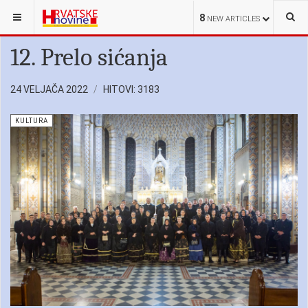
NALAZITE SE OVDJE:
HRVATI U SRBIJI
KULTURA
8
NEW ARTICLES
12. Prelo sićanja
24 VELJAČA 2022
HITOVI: 3183
KULTURA