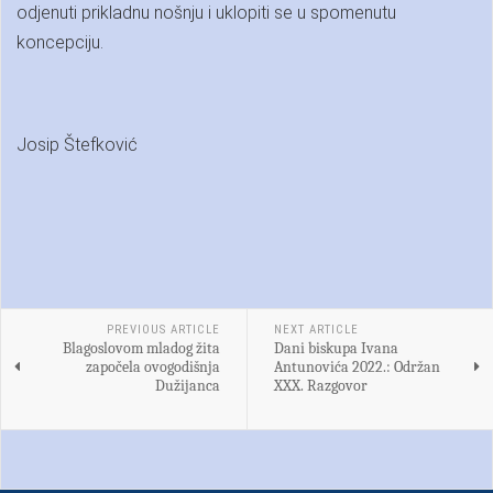
odjenuti prikladnu nošnju i uklopiti se u spomenutu
koncepciju.
Josip Štefković
PREVIOUS ARTICLE
NEXT ARTICLE
Blagoslovom mladog žita
Dani biskupa Ivana
započela ovogodišnja
Antunovića 2022.: Održan
Dužijanca
XXX. Razgovor