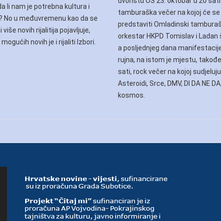
dvorištu OŠ 23. oktobar u 20 sati
a li nam je potrebna kultura i
tamburaška večer na kojoj će se
ja? No u međuvremenu kao da se
predstaviti Omladinski tamburaš
i više novih rijalitija pojavljuje,
orkestar HKPD Tomislav i Ladan š
mogućih novih je i rijaliti Izbori.
a posljednjeg dana manifestacije
rujna, na istom je mjestu, takođe
sati, rock večer na kojoj sudjeluj
Asteroidi, Srce, DMV, DI DA NE DA,
kosmos.