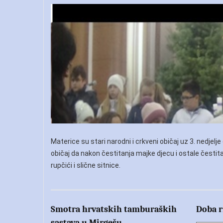
Materice su stari narodni i crkveni običaj uz 3. nedj
običaj da nakon čestitanja majke djecu i ostale česti
rupčići i slične sitnice.
Smotra hrvatskih tamburaških
Doba ri
sastava u Mirgešu