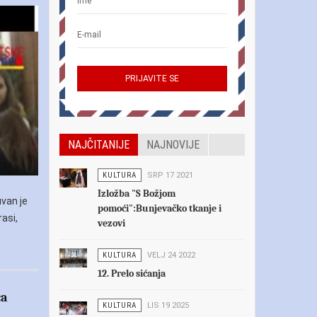
NAJČITANIJE
NAJNOVIJE
KULTURA
SRP 17 2021
Izložba "S Božjom
uvan je
pomoći":Bunjevačko tkanje i
asi,
vezovi
KULTURA
VELJ 24 2022
12. Prelo sićanja
ća
KULTURA
LIS 19 2025