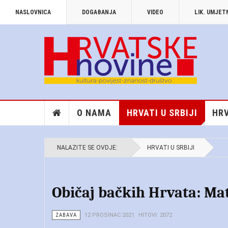
NASLOVNICA
DOGAĐANJA
VIDEO
LIK. UMJE
O NAMA
HRVATI U SRBIJI
HRV
NALAZITE SE OVDJE:
HRVATI U SRBIJI
Običaj bačkih Hrvata: Mat
ZABAVA
12 PROSINAC 2021
HITOVI: 2072