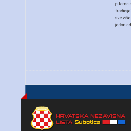
pitamo d
tradici
sve više 
jedan od 