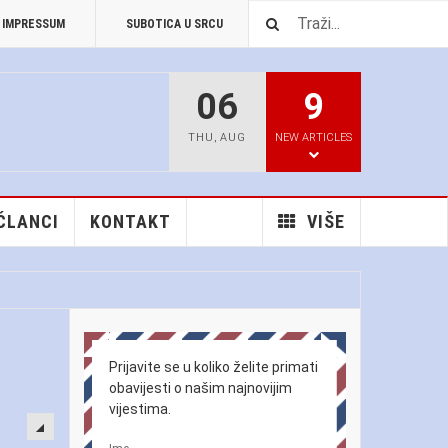
IMPRESSUM
SUBOTICA U SRCU
PREUZIMANJA
06
9
THU
,
AUG
NEW ARTICLES
 ČLANCI
KONTAKT
VIŠE
Prijavite se u koliko želite primati
obavijesti o našim najnovijim
vijestima.