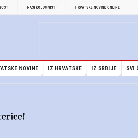
TNOST
NAŠI KOLUMNISTI
HRVATSKE NOVINE ONLINE
ATSKE NOVINE
IZ HRVATSKE
IZ SRBIJE
SVI
erice!