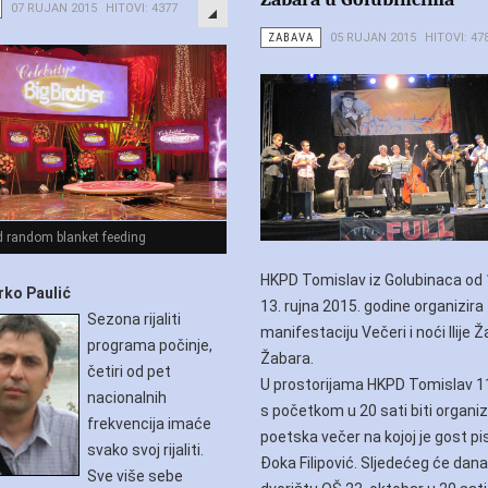
07 RUJAN 2015
HITOVI: 4377
ZABAVA
05 RUJAN 2015
HITOVI: 47
d random blanket feeding
HKPD Tomislav iz Golubinaca od 
rko Paulić
13. rujna 2015. godine organizira
Sezona rijaliti
manifestaciju Večeri i noći Ilije 
programa počinje,
Žabara.
četiri od pet
U prostorijama HKPD Tomislav 11
nacionalnih
s početkom u 20 sati biti organi
frekvencija imaće
poetska večer na kojoj je gost pi
svako svoj rijaliti.
Đoka Filipović. Sljedećeg će dana
Sve više sebe