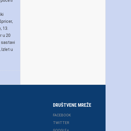
 početi
ki
pricer,
, 13.
r u 20
u sastavi
 Izlet u
DRUŠTVENE MREŽE
FACEBOOK
TWITTER
GOOGLE+