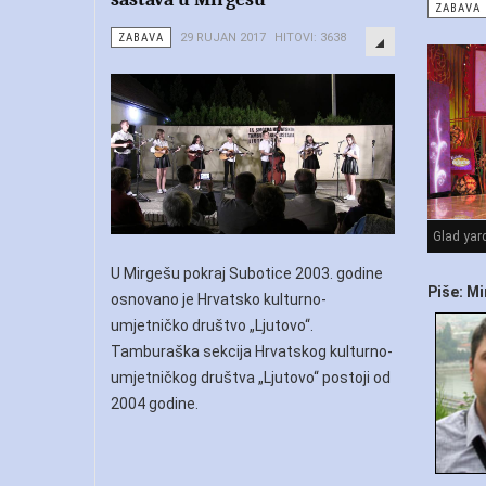
ZABAVA
ZABAVA
29 RUJAN 2017
HITOVI: 3638
Glad yar
U Mirgešu pokraj Subotice 2003. godine
Piše: Mi
osnovano je Hrvatsko kulturno-
umjetničko društvo „Ljutovo“.
Tamburaška sekcija Hrvatskog kulturno-
umjetničkog društva „Ljutovo“ postoji od
2004 godine.