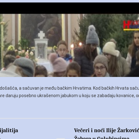
elje došašća, a sačuvan je među bačkim Hrvatima. Kod bačkih Hrvata sač
tare daruju posebno ukrašenom jabukom u koju se zabadaju kovanice, or
jalitija
Večeri i noći Ilije Žarkovi
Žabara u Golubincima