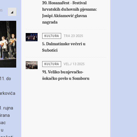
20. HosanaFest - Festival
hrvatskih duhovnih pjesama:
85
Josipi Akšamović glavna
nagrada
KULTURA
TRA 23 2025
5. Dalmatinske večeri u
Subotici
KULTURA
VELJ 13 2025
91. Veliko bunjevačko-
šokačko prelo u Somboru
11. do
Žarkovića
. rujna
zirana
sac
 u