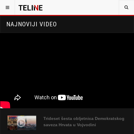
NAJNOVIJI VIDEO
Trideset šesta obljetnica Demokratskog
saveza Hrvata u Vojvodini