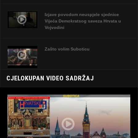
Izjave povodom neuspjele sjednice
Vijeća Demokratsog saveza Hrvata u
Vojvodini
Zašto volim Suboticu
CJELOKUPAN VIDEO SADRŽAJ
HosanaFest 2023.
Top 10 Places To Visit in Croatia -
Croatia tourism