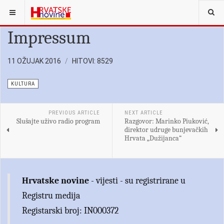
Impressum
11 OŽUJAK 2016
HITOVI: 8529
KULTURA
PREVIOUS ARTICLE
NEXT ARTICLE
Slušajte uživo radio program
Razgovor: Marinko Piuković,
direktor udruge bunjevačkih
Hrvata „Dužijanca“
Hrvatske novine
- vijesti - su registrirane u
Registru medija
Registarski broj: IN000372