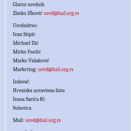
Glavni urednik
Zlatko Ifković
ured@hnl.org.rs
Uredništvo:
Ivan Stipić
Michael Ilić
Mirko Paulić
Marko Vidaković
Marketing:
ured@hnl.org.rs
Izdavač:
Hrvatska nezavisna lista
Ivana Sarića 85
Subotica
Mail:
ured@hnl.org.rs