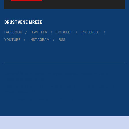
DRUŠTVENE MREŽE
FACEBOOK
TWITTER
GOOGLE+
PINTEREST
YOUTUBE
INSTAGRAM
RSS
Copyright © 2015 Joomla!. All Rights Reserved. Powered by
Teline V
-
Designed by JoomlArt.com.
Bootstrap
is a front-end framework of Twitter, Inc. Code licensed under
Apache License v2.0
.
Font Awesome
font licensed under
SIL OFL 1.1
.