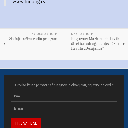
www.hnl.org.rs
PREVIOUS ARTICLE
NEXT ARTICLE
Slušajte uživo radio program
Razgovor: Marinko Piuković,
direktor udruge bunjevačkih
Hrvata „Dužijanca“
U koliko želite primati naše najnovije obavijesti, prijavite se ovdje: