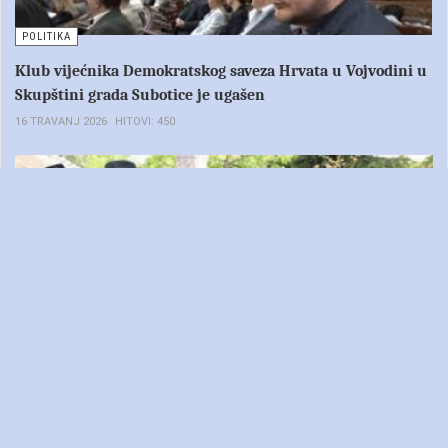
POLITIKA
Klub vijećnika Demokratskog saveza Hrvata u Vojvodini u
Skupštini grada Subotice je ugašen
16 TRAVANJ 2026
HITOVI: 450
HRVATSKE NOVINE
Uskrsni običaj bačkih Hrvata-Polivači
06 TRAVANJ 2026
HITOVI: 408