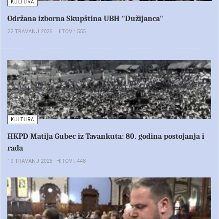
KULTURA
Održana izborna Skupština UBH "Dužijanca"
22 TRAVANJ 2026
HITOVI: 555
KULTURA
HKPD Matija Gubec iz Tavankuta: 80. godina postojanja i
rada
19 TRAVANJ 2026
HITOVI: 448