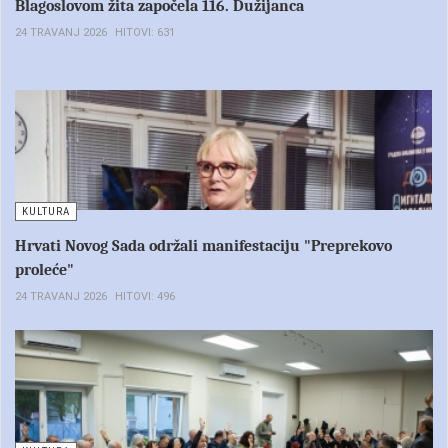
Blagoslovom žita započela 116. Dužijanca
24 TRAVANJ 2026
HITOVI: 631
KULTURA
Hrvati Novog Sada održali manifestaciju "Preprekovo
proleće"
24 TRAVANJ 2026
HITOVI: 496