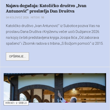
Najava događaja: Katoličko društvo „Ivan
Antunović” proslavlja Dan Društva
04 KOLOVOZ 2026
HITOVI: 98
Katoličko društvo „Ivan Antunović” iz Subotice poziva Vas na
proslavu Dana Društva i Književnu večer uoči Dužijance 2026.
na kojoj će biti predstavljena knjiga Josipa Ilića „Od zaborava
spašeno“ i Zbornik radova s tribina „S Božjom pomoći“ iz 2015.
i 2016. godine.
OPŠIRNIJE...
HRVATI U SRBIJI