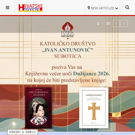
9
NEW ARTICLES
2
of
20
PREVIOUS
NEXT
HRVATI U SRBIJI