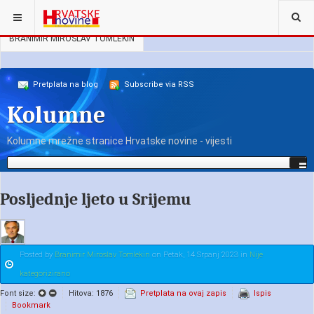
NALAZITE SE OVDJE:
NAŠI KOLUMNISTI
BRANIMIR MIROSLAV TOMLEKIN
Pretplata na blog
Subscribe via RSS
Kolumne
Kolumne mrežne stranice Hrvatske novine - vijesti
Posljednje ljeto u Srijemu
Posted
by
Branimir Miroslav Tomlekin
on
Petak, 14 Srpanj 2023
in
Nije
kategorizirano
Font size:
Hitova: 1876
Pretplata na ovaj zapis
Ispis
Bookmark