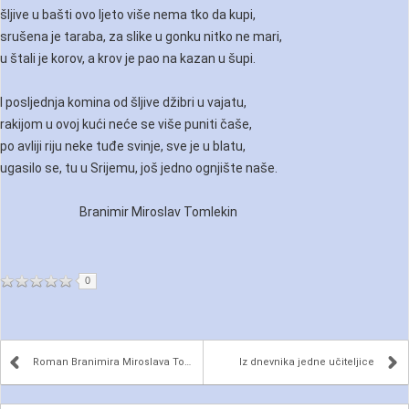
šljive u bašti ovo ljeto više nema tko da kupi,
srušena je taraba, za slike u gonku nitko ne mari,
u štali je korov, a krov je pao na kazan u šupi.
I posljednja komina od šljive džibri u vajatu,
rakijom u ovoj kući neće se više puniti čaše,
po avliji riju neke tuđe svinje, sve je u blatu,
ugasilo se, tu u Srijemu, još jedno ognjište naše.
Branimir Miroslav Tomlekin
0
Roman Branimira Miroslava Tomlekina „Martina“ u n...
Iz dnevnika jedne učiteljice