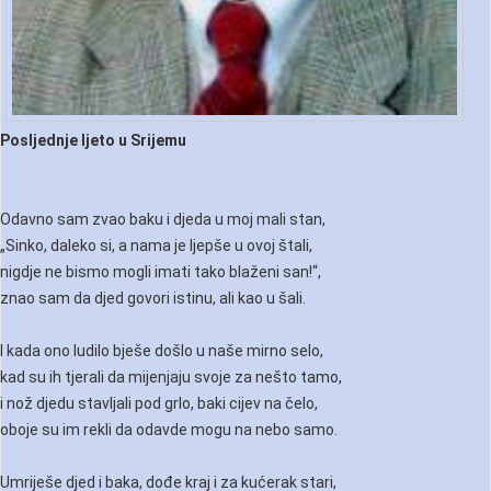
Posljednje ljeto u Srijemu
Odavno sam zvao baku i dјedа u moj mali stan,
„Sinko, daleko si, a nama je ljepše u ovoj štali,
nigdje ne bismo mogli imati tako blaženi san!“,
znao sam da djed govori istinu, ali kao u šali.
I kada ono ludilo bješe došlo u naše mirno selo,
kad su ih tjerali da mijenjaju svoje za nešto tamo,
i nož djedu stavljali pod grlo, baki cijev na čelo,
oboje su im rekli da odavde mogu na nebo samo.
Umriješe djed i baka, dođe kraj i za kućerak stari,