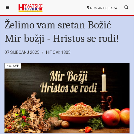
NALAZITE SE OVDJE:
HRVATSKE NOVINE
NAJAVE
9
NEW ARTICLES
Želimo vam sretan Božić
Mir božji - Hristos se rodi!
07 SIJEČANJ 2025
HITOVI: 1305
NAJAVE