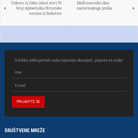
Uskoro iz tiska izlazi novi 91
Međunarodni dan
broj mjesečnika Hrvatske
materinskoga jezika
novine iz Subotice
U koliko želite primati naše najnovije obavijesti, prijavite se ovdje:
DRUŠTVENE MREŽE