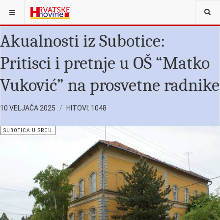
NALAZITE SE OVDJE:
SUBOTICA U SRCU
Akualnosti iz Subotice:
Pritisci i pretnje u OŠ “Matko
Vuković” na prosvetne radnike
10 VELJAČA 2025
HITOVI: 1048
SUBOTICA U SRCU