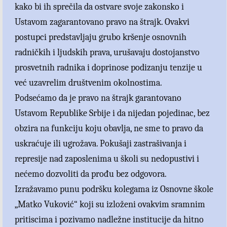
kako bi ih sprečila da ostvare svoje zakonsko i
Ustavom zagarantovano pravo na štrajk. Ovakvi
postupci predstavljaju grubo kršenje osnovnih
radničkih i ljudskih prava, urušavaju dostojanstvo
prosvetnih radnika i doprinose podizanju tenzije u
već uzavrelim društvenim okolnostima.
Podsećamo da je pravo na štrajk garantovano
Ustavom Republike Srbije i da nijedan pojedinac, bez
obzira na funkciju koju obavlja, ne sme to pravo da
uskraćuje ili ugrožava. Pokušaji zastrašivanja i
represije nad zaposlenima u školi su nedopustivi i
nećemo dozvoliti da prođu bez odgovora.
Izražavamo punu podršku kolegama iz Osnovne škole
„Matko Vuković“ koji su izloženi ovakvim sramnim
pritiscima i pozivamo nadležne institucije da hitno