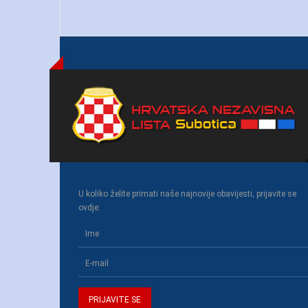
U koliko želite primati naše najnovije obavijesti, prijavite se
ovdje: