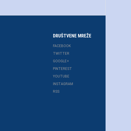
DRUŠTVENE MREŽE
FACEBOOK
TWITTER
GOOGLE+
PINTEREST
YOUTUBE
INSTAGRAM
RSS