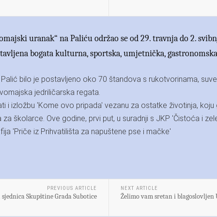
vomajski uranak“ na Paliću održao se od 29. travnja do 2. svib
dstavljena bogata kulturna, sportska, umjetnička, gastronoms
 Palić bilo je postavljeno oko 70 štandova s rukotvorinama, suve
Prvomajska jedriličarska regata.
ati i izložbu 'Kome ovo pripada' vezanu za ostatke životinja, koju 
 za školarce. Ove godine, prvi put, u suradnji s JKP 'Čistoća i zelen
ija 'Priče iz Prihvatilišta za napuštene pse i mačke'
PREVIOUS ARTICLE
NEXT ARTICLE
 sjednica Skupštine Grada Subotice
Želimo vam sretan i blagoslovljen 