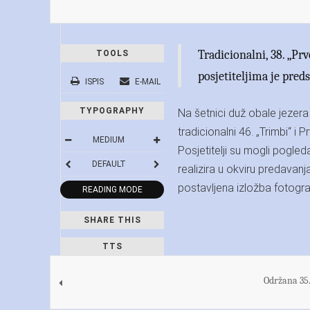
Tradicionalni, 38. „Pr
TOOLS
posjetiteljima je pre
ISPIS
E-MAIL
TYPOGRAPHY
Na šetnici duž obale jezera
tradicionalni 46. „Trimbi“ i 
MEDIUM
Posjetitelji su mogli pogled
DEFAULT
realizira u okviru predavanja
postavljena izložba fotograf
READING MODE
SHARE THIS
TTS
Održana 35.