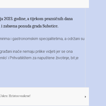
nja 2023. godine, a tijekom prazničnih dana
ka i zabavna ponuda grada Subotice.
nirima i gastronomskim specijalitetima, a održani su
građani inače nemaju prilike vidjeti jer se ona
ilo' i Prihvatilištem za napuštene životinje, bit je
Uskrs: Hristos vaskrse!