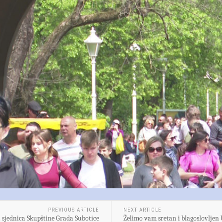
PREVIOUS ARTICLE
NEXT ARTICLE
 sjednica Skupštine Grada Subotice
Želimo vam sretan i blagoslovljen 