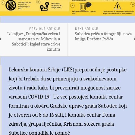
PREVIOUS ARTICLE
NEXT ARTICLE
Iz knjige: „Franjevačka crkva i
Subotica priča o fotografiji, nova
samostan sv. Mihovila u
knjiga Dražena Prćića
Subotici“: Izgled stare crkve
iznutra
Lekarska komora Srbije (LKS)preporučila je postupke
koji bi trebalo da se primenjuju u svakodnevnom
životu i radu kako bi prevenirali mogućnost zaraze
virusom COVID-19. Uz već postojeći kontakt-centar
formiran u okviru Gradske uprave grada Subotice koji
je otvoren od 8 do 16 sati, i kontakt-centar Doma
zdravlja, grupa liječnika, Kriznom stožeru grada
Subotice ponudila je pomoć