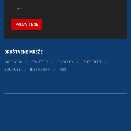
DRUŠTVENE MREŽE
FACEBOOK
TWITTER
GOOGLE+
PINTEREST
YOUTUBE
INSTAGRAM
RSS
Copyright © 2015 Joomla!. All Rights Reserved. Powered by
Teline V
-
Designed by JoomlArt.com.
Bootstrap
is a front-end framework of Twitter, Inc. Code licensed under
Apache License v2.0
.
Font Awesome
font licensed under
SIL OFL 1.1
.