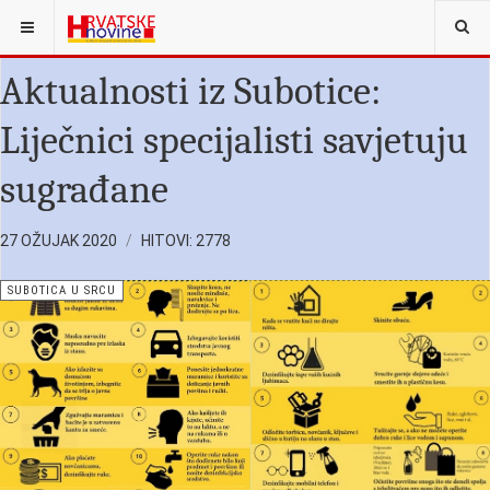
NALAZITE SE OVDJE:
SUBOTICA U SRCU
Aktualnosti iz Subotice:
Liječnici specijalisti savjetuju
sugrađane
27 OŽUJAK 2020
HITOVI: 2778
SUBOTICA U SRCU