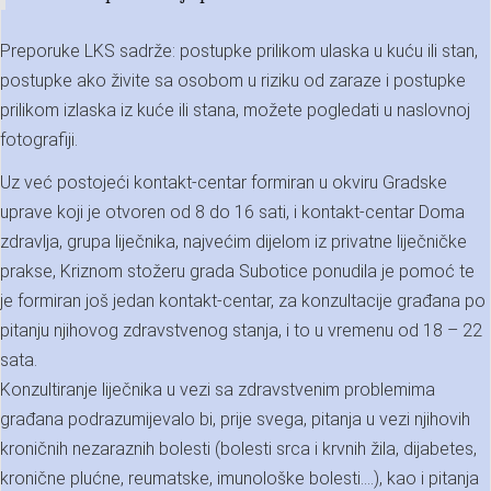
Preporuke LKS sadrže: postupke prilikom ulaska u kuću ili stan,
postupke ako živite sa osobom u riziku od zaraze i postupke
prilikom izlaska iz kuće ili stana, možete pogledati u naslovnoj
fotografiji.
Uz već postojeći kontakt-centar formiran u okviru Gradske
uprave koji je otvoren od 8 do 16 sati, i kontakt-centar Doma
zdravlja, grupa liječnika, najvećim dijelom iz privatne liječničke
prakse, Kriznom stožeru grada Subotice ponudila je pomoć te
je formiran još jedan kontakt-centar, za konzultacije građana po
pitanju njihovog zdravstvenog stanja, i to u vremenu od 18 – 22
sata.
Konzultiranje liječnika u vezi sa zdravstvenim problemima
građana podrazumijevalo bi, prije svega, pitanja u vezi njihovih
kroničnih nezaraznih bolesti (bolesti srca i krvnih žila, dijabetes,
kronične plućne, reumatske, imunološke bolesti....), kao i pitanja