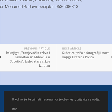
dr. Mohamed Badawi, pedijatar: 063-508-813.
PREVIOUS ARTICLE
NEXT ARTICLE
Iz knjige: „Franjevačka crkva i
Subotica priča o fotografiji, nova
samostan sv. Mihovila u
knjiga Dražena Prćića
Subotici“: Izgled stare crkve
iznutra
U koliko želite primati naše najnovije obavijesti, prijavite se ovdje: