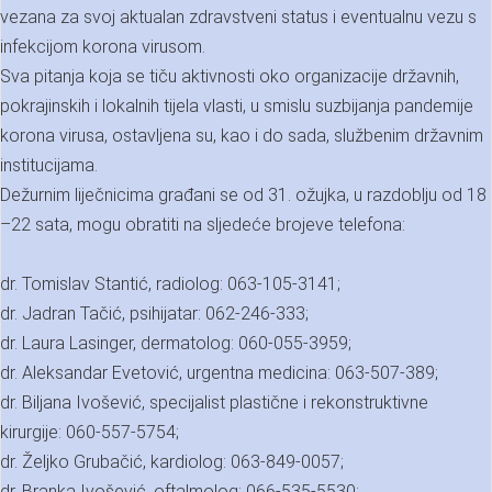
vezana za svoj aktualan zdravstveni status i eventualnu vezu s
infekcijom korona virusom.
Sva pitanja koja se tiču aktivnosti oko organizacije državnih,
pokrajinskih i lokalnih tijela vlasti, u smislu suzbijanja pandemije
korona virusa, ostavljena su, kao i do sada, službenim državnim
institucijama.
Dežurnim liječnicima građani se od 31. ožujka, u razdoblju od 18
–22 sata, mogu obratiti na sljedeće brojeve telefona:
dr. Tomislav Stantić, radiolog: 063-105-3141;
dr. Jadran Tačić, psihijatar: 062-246-333;
dr. Laura Lasinger, dermatolog: 060-055-3959;
dr. Aleksandar Evetović, urgentna medicina: 063-507-389;
dr. Biljana Ivošević, specijalist plastične i rekonstruktivne
kirurgije: 060-557-5754;
dr. Željko Grubačić, kardiolog: 063-849-0057;
dr. Branka Ivošević, oftalmolog: 066-535-5530;