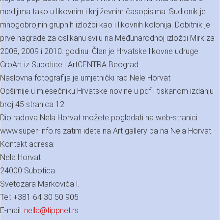
medijima tako u likovnim i književnim časopisima. Sudionik je
mnogobrojnih grupnih izložbi kao i likovnih kolonija. Dobitnik je
prve nagrade za oslikanu svilu na Međunarodnoj izložbi Mirk za
2008, 2009 i 2010. godinu. Član je Hrvatske likovne udruge
CroArt iz Subotice i ArtCENTRA Beograd.
Naslovna fotografija je umjetnički rad Nele Horvat
Opširnije u mjesečniku Hrvatske novine u pdf i tiskanom izdanju
broj 45 stranica 12
Dio radova Nela Horvat možete pogledati na web-stranici:
www.super-info.rs zatim idete na Art gallery pa na Nela Horvat.
Kontakt adresa:
Nela Horvat
24000 Subotica
Svetozara Markovića l.
Tel: +381 64 30 50 905
E-mail:
nella@tippnet.rs