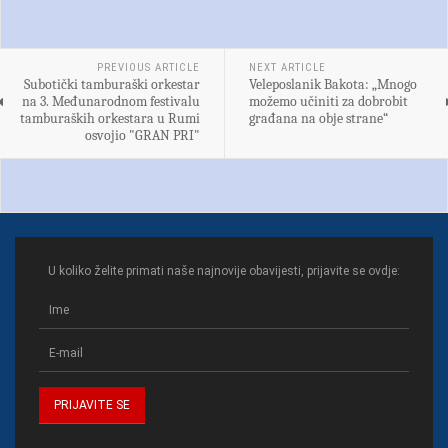
PREVIOUS ARTICLE
NEXT ARTICLE
Subotički tamburaški orkestar
Veleposlanik Bakota: „Mnogo
na 3. Međunarodnom festivalu
možemo učiniti za dobrobit
tamburaških orkestara u Rumi
građana na obje strane“
osvojio "GRAN PRI"
U koliko želite primati naše najnovije obavijesti, prijavite se ovdje: