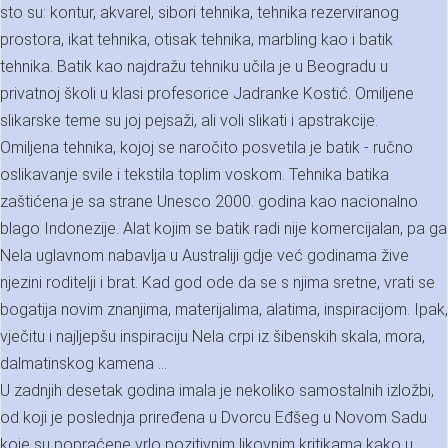
sto su: kontur, akvarel, sibori tehnika, tehnika rezerviranog
prostora, ikat tehnika, otisak tehnika, marbling kao i batik
tehnika. Batik kao najdražu tehniku učila je u Beogradu u
privatnoj školi u klasi profesorice Jadranke Kostić. Omiljene
slikarske teme su joj pejsaži, ali voli slikati i apstrakcije.
Omiljena tehnika, kojoj se naročito posvetila je batik - ručno
oslikavanje svile i tekstila toplim voskom. Tehnika batika
zaštićena je sa strane Unesco 2000. godina kao nacionalno
blago Indonezije. Alat kojim se batik radi nije komercijalan, pa ga
Nela uglavnom nabavlja u Australiji gdje već godinama žive
njezini roditelji i brat. Kad god ode da se s njima sretne, vrati se
bogatija novim znanjima, materijalima, alatima, inspiracijom. Ipak,
vječitu i najljepšu inspiraciju Nela crpi iz šibenskih skala, mora,
dalmatinskog kamena ...
U zadnjih desetak godina imala je nekoliko samostalnih izložbi,
od koji je poslednja priređena u Dvorcu Eđšeg u Novom Sadu
koje su popraćene vrlo pozitivnim likovnim kritikama kako u