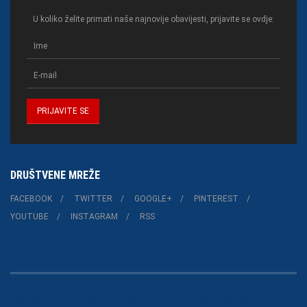
U koliko želite primati naše najnovije obavijesti, prijavite se ovdje:
DRUŠTVENE MREŽE
FACEBOOK
TWITTER
GOOGLE+
PINTEREST
YOUTUBE
INSTAGRAM
RSS
Copyright © 2015 Joomla!. All Rights Reserved. Powered by
Teline V
-