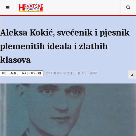
NALAZITE SE OVDJE:
SVI ČLANCI
Aleksa Kokić, svećenik i pjesnik
plemenitih ideala i zlathih
klasova
KOLUMNE I RAZGOVORI
23 KOLOVOZ 2015
HITOVI: 6692