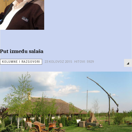
Put između salaša
KOLUMNE I RAZGOVORI
23 KOLOVOZ 2015
HITOVI: 5929