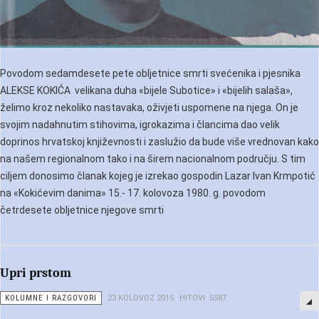
Povodom sedamdesete pete obljetnice smrti svećenika i pjesnika
ALEKSE KOKIĆA velikana duha «bijele Subotice» i «bijelih salaša»,
želimo kroz nekoliko nastavaka, oživjeti uspomene na njega. On je
svojim nadahnutim stihovima, igrokazima i člancima dao velik
doprinos hrvatskoj književnosti i zaslužio da bude više vrednovan kako
na našem regionalnom tako i na širem nacionalnom području. S tim
ciljem donosimo članak kojeg je izrekao gospodin Lazar Ivan Krmpotić
na «Kokićevim danima» 15.- 17. kolovoza 1980. g. povodom
četrdesete obljetnice njegove smrti
Upri prstom
KOLUMNE I RAZGOVORI
23 KOLOVOZ 2015
HITOVI: 5587