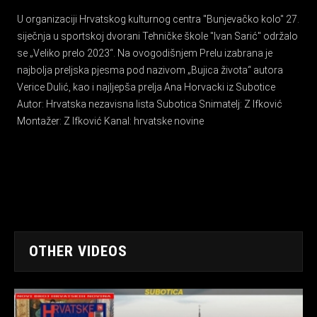
U organizaciji Hrvatskog kulturnog centra "Bunjevačko kolo" 27.
siječnja u sportskoj dvorani Tehničke škole "Ivan Sarić" održalo
se „Veliko prelo 2023“. Na ovogodišnjem Prelu izabrana je
najbolja preljska pjesma pod nazivom „Bujica života“ autora
Verice Dulić, kao i najljepša prelja Ana Horvacki iz Subotice
Autor: Hrvatska nezavisna lista Subotica Snimatelj: Z Ifković
Montažer: Z Ifković Kanal: hrvatske novine
OTHER VIDEOS