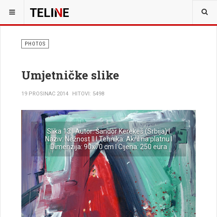
PHOTOS
Umjetničke slike
19 PROSINAC 2014
HITOVI: 5498
Previous
Next
Slika 13 I Autor: Šandor Kerekeš (Srbija) I
Naziv: Nežnost II I Tehnika: Akril na platnu I
Dimenzija: 90x70 cm I Cijena: 250 eura