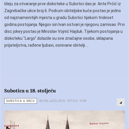
Ideju za otvaranje prve diskoteke u Subotici dao je Ante Prćić iz
Zagrebačke ulice broj 6. Podrum obiteljske kuće postao je jedno
od najznamenitijih mjesta u gradu Subotici tijekom trideset
godina postojanja. Njegov sin Ivan ostvari je njegovu zamisao. Prvi
disc jokey postao je Miroslav Vojnić Hajduk. Tijekom postojanja u
diskoteku "Largo" dolazile su sve značajne osobe, sklapana
prijateljstva, rađene ljubavi, osnivane obitelji....
Subotica u 18. stoljeću
SUBOTICA U SRCU
06 VELJAČA 2018
HITOVI: 3198