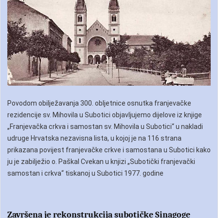
Povodom obilježavanja 300. obljetnice osnutka franjevačke
rezidencije sv. Mihovila u Subotici objavljujemo dijelove iz knjige
„Franjevačka crkva i samostan sv. Mihovila u Subotici“ u nakladi
udruge Hrvatska nezavisna lista, u kojoj je na 116 strana
prikazana povijest franjevačke crkve i samostana u Subotici kako
ju je zabilježio o. Paškal Cvekan u knjizi „Subotički franjevački
samostan i crkva“ tiskanoj u Subotici 1977. godine
Završena je rekonstrukcija subotičke Sinagoge