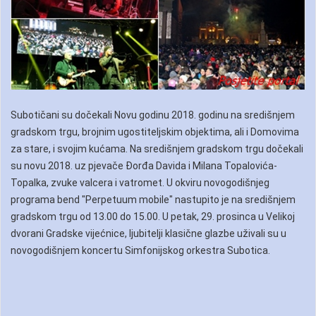
Subotičani su dočekali Novu godinu 2018. godinu na središnjem
gradskom trgu, brojnim ugostiteljskim objektima, ali i Domovima
za stare, i svojim kućama. Na središnjem gradskom trgu dočekali
su novu 2018. uz pjevače Đorđa Davida i Milana Topalovića-
Topalka, zvuke valcera i vatromet. U okviru novogodišnjeg
programa bend "Perpetuum mobile" nastupito je na središnjem
gradskom trgu od 13.00 do 15.00. U petak, 29. prosinca u Velikoj
dvorani Gradske vijećnice, ljubitelji klasične glazbe uživali su u
novogodišnjem koncertu Simfonijskog orkestra Subotica.