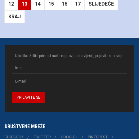
12
13
14
15
16
17
SLIJEDEĆE
KRAJ
U koliko želite primati naše najnovije obavijesti, prijavite se ovdje:
DRUŠTVENE MREŽE
FACEBOOK
TWITTER
GOOGLE+
PINTEREST