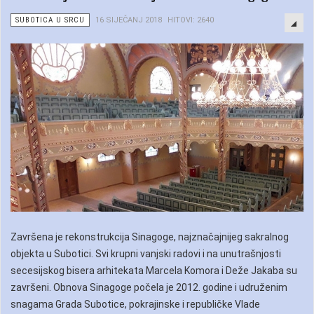
SUBOTICA U SRCU
16 SIJEČANJ 2018
HITOVI: 2640
Završena je rekonstrukcija Sinagoge, najznačajnijeg sakralnog
objekta u Subotici. Svi krupni vanjski radovi i na unutrašnjosti
secesijskog bisera arhitekata Marcela Komora i Deže Jakaba su
završeni. Obnova Sinagoge počela je 2012. godine i udruženim
snagama Grada Subotice, pokrajinske i republičke Vlade