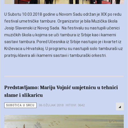
U Subotu 10.03.2018 godine u Novom Sadu održan je XIX po redu
festival umetničke tambure. Organizator je bila Muzička škola
Josip Slavenski iz Novog Sada. Na festivalu su nastupili učenici
muzičkih škola u kojima se uči tambura iz Srbije kao i kamerni
sastavi tambura. Pored Učesnika iz Srbije nastupio je i kvartet iz
Križevaca u Hrvatskoj. U programu su nastupili solo tamburaši uz
pratnju klavira ali i kamerni sastavi i tamburaški orkestri.
Predstavljamo: Mariju Vojnić umjetnicu u tehnici
slame i slikaricu
SUBOTICA U SRCU
06 OŽUJAK 2018
HITOVI: 3642