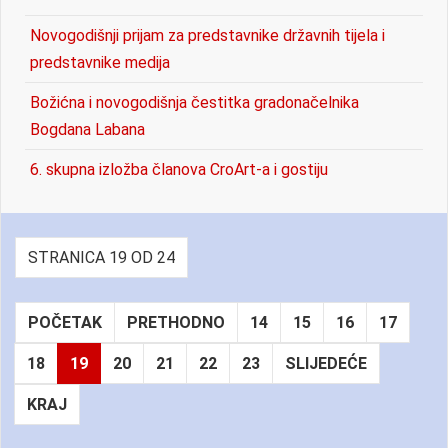
Novogodišnji prijam za predstavnike državnih tijela i
predstavnike medija
Božićna i novogodišnja čestitka gradonačelnika
Bogdana Labana
6. skupna izložba članova CroArt-a i gostiju
STRANICA 19 OD 24
POČETAK
PRETHODNO
14
15
16
17
18
19
20
21
22
23
SLIJEDEĆE
KRAJ