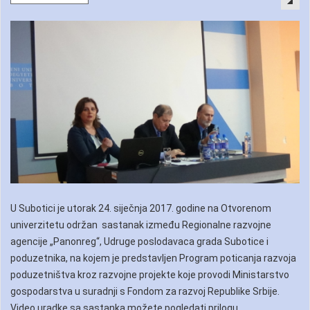
U Subotici je utorak 24. siječnja 2017. godine na Otvorenom
univerzitetu održan sastanak između Regionalne razvojne
agencije „Panonreg“, Udruge poslodavaca grada Subotice i
poduzetnika, na kojem je predstavljen Program poticanja razvoja
poduzetništva kroz razvojne projekte koje provodi Ministarstvo
gospodarstva u suradnji s Fondom za razvoj Republike Srbije.
Video uradke sa sastanka možete pogledati prilogu.