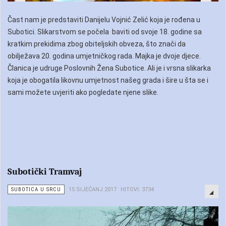
Čast nam je predstaviti Danijelu Vojnić Zelić koja je rođena u
Subotici. Slikarstvom se počela baviti od svoje 18. godine sa
kratkim prekidima zbog obiteljskih obveza, što znači da
obilježava 20. godina umjetničkog rada. Majka je dvoje djece.
Članica je udruge Poslovnih Žena Subotice. Ali je i vrsna slikarka
koja je obogatila likovnu umjetnost našeg grada i šire u šta se i
sami možete uvjeriti ako pogledate njene slike.
Subotički Tramvaj
SUBOTICA U SRCU
15 SIJEČANJ 2017
HITOVI: 3734