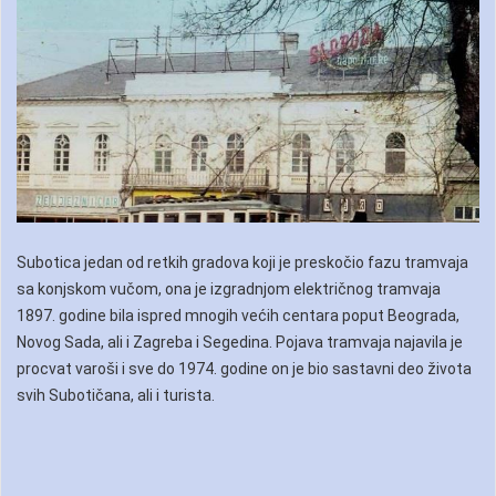
Subotica jedan od retkih gradova koji je preskočio fazu tramvaja
sa konjskom vučom, ona je izgradnjom električnog tramvaja
1897. godine bila ispred mnogih većih centara poput Beograda,
Novog Sada, ali i Zagreba i Segedina. Pojava tramvaja najavila je
procvat varoši i sve do 1974. godine on je bio sastavni deo života
svih Subotičana, ali i turista.