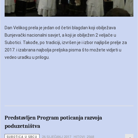
Dan Velikog prela je jedan od četiri blagdan koji obilježava
Bunjevački nacionalni savjet, a koji je obilježen 2 veljače u
Subotici. Takođe, po tradiciji, izvršen je i izbor najlipše prelje za
2017. i izabrana najbolja preljska pisma što možete vidjeti u
vedeo uradku u prilogu.
Predstavljen Program poticanja razvoja
poduzetništva
SUBOTICA U SRCU
26 SIJEČANJ 2017
HITOVI: 2568