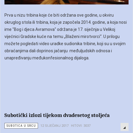
Prva u nizu tribina koje će biti održana ove godine, u okviru
okruglog stola ili tribina, koja je započela 2014. godine, a koja nosi
ime "Bog i djeca Avramova" održana je 17. siječnja u Velikoj
vijećnici Gradske kuće na temu „Blaženi mirotvorci“. U prilogu
možete pogledati video uradke sudionika tribine, koji su u svojim
obraćanjima dali doprinos jačanju međuljudskih odnosa i
unapređivanju međukonfesionalnog dijaloga.
Subotički izlozi tijekom dvadesetog stoljeća
SUBOTICA U SRCU
12 SIJEČANJ 2017
HITOVI: 3037