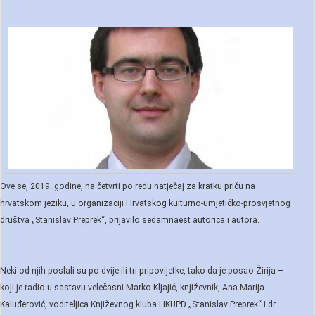
Ove se, 2019. godine, na četvrti po redu natječaj za kratku priču na
hrvatskom jeziku, u organizaciji Hrvatskog kulturno-umjetičko-prosvjetnog
društva „Stanislav Preprek“, prijavilo sedamnaest autorica i autora.
Neki od njih poslali su po dvije ili tri pripovijetke, tako da je posao Žirija –
koji je radio u sastavu velečasni Marko Kljajić, književnik, Ana Marija
Kaluđerović, voditeljica Književnog kluba HKUPD „Stanislav Preprek“ i dr