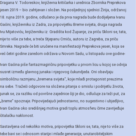
Dragana V. Todoreskov, književna kritičarka i urednica Zbornika Preprekova
jesen 2019 – bio zahtjevan i složen. Na posljednjoj sjednici Žirija, održanoj
18. rujna 2019. godine, odlučeno je da prva nagrada bude dodijeljena Ivanu
Gaćini, književniku iz Zadra, za pripovijetku Breme svijeta, druga nagrada
Ivu Mijatoviću, književniku iz Gradišta kod Županje, za priču Skloni se, tata,
nije to više za tebe, a treća Stjepanu Crniću, autoru iz Zagreba, za priču
Smreka. Nagrade će biti uručene na manifestaciji Preprekova jesen, koja se
već četiri godine zaredom održava u Novom Sadu, u listopadu ove godine-
Ivan Gaćina piše fantazmagiričnu pripovijetku u prvom licu u kojoj se odvija
susret između glavnog junaka i njegovog čukundjeda. Oni obavljaju
simboličnu razmjenu „bremena svijeta“, koje mlađi protagonist preuzima
na sebe. Tražeći odgovore na složena pitanja o smislu i podrijetlu života,
junak se, za razliku od površne zajednice čiji je dio, odlučuje za teži put, za
„breme“ spoznaje. Pripovijedajući jednostavno, no sugestivno i ubjedljivo,
Ivan Gaćina oko središnjeg motiva gradi toplu atmosferu čime zavrijeđuje
čitalačku naklonost.
Sastavljena od nekoliko motiva, pripovijetka Skloni se, tata, nije to više za
tebe bavi se i odnosom starije i mlađe generacije, unutarobiteljskim