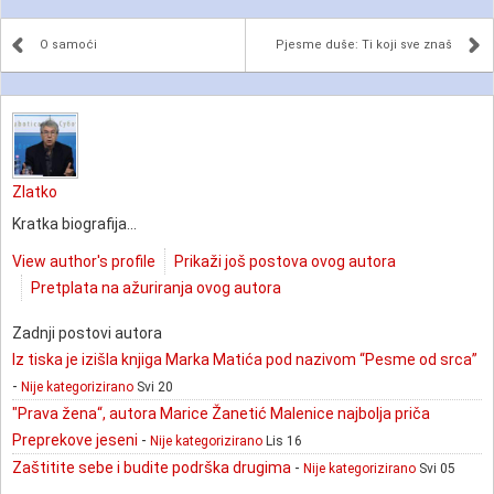
O samoći
Pjesme duše: Ti koji sve znaš
Zlatko
Kratka biografija...
View author's profile
Prikaži još postova ovog autora
Pretplata na ažuriranja ovog autora
Zadnji postovi autora
Iz tiska je izišla knjiga Marka Matića pod nazivom “Pesme od srca”
-
Nije kategorizirano
Svi 20
"Prava žena“, autora Marice Žanetić Malenice najbolja priča
Preprekove jeseni
-
Nije kategorizirano
Lis 16
Zaštitite sebe i budite podrška drugima
-
Nije kategorizirano
Svi 05