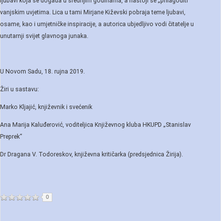
ljubavi koja se događa u srednjim godinama, a nastoji se „prilagoditi“
vanjskim uvjetima. Lica u tami Mirjane Kiževski pobraja teme ljubavi,
osame, kao i umjetničke inspiracije, a autorica ubjedljivo vodi čitatelje u
unutarnji svijet glavnoga junaka.
U Novom Sadu, 18. rujna 2019.
Žiri u sastavu:
Marko Kljajić, književnik i svećenik
Ana Marija Kaluđerović, voditeljica Književnog kluba HKUPD „Stanislav
Preprek“
Dr Dragana V. Todoreskov, književna kritičarka (predsjednica Žirija).
0