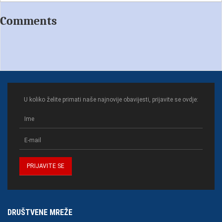
Comments
U koliko želite primati naše najnovije obavijesti, prijavite se ovdje:
DRUŠTVENE MREŽE