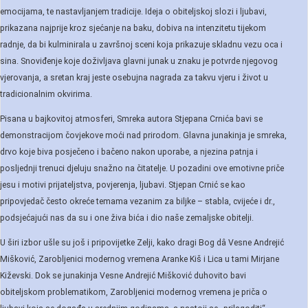
emocijama, te nastavljanjem tradicije. Ideja o obiteljskoj slozi i ljubavi,
prikazana najprije kroz sjećanje na baku, dobiva na intenzitetu tijekom
radnje, da bi kulminirala u završnoj sceni koja prikazuje skladnu vezu oca i
sina. Snoviđenje koje doživljava glavni junak u znaku je potvrde njegovog
vjerovanja, a sretan kraj jeste osebujna nagrada za takvu vjeru i život u
tradicionalnim okvirima.
Pisana u bajkovitoj atmosferi, Smreka autora Stjepana Crnića bavi se
demonstracijom čovjekove moći nad prirodom. Glavna junakinja je smreka,
drvo koje biva posječeno i bačeno nakon uporabe, a njezina patnja i
posljednji trenuci djeluju snažno na čitatelje. U pozadini ove emotivne priče
jesu i motivi prijateljstva, povjerenja, ljubavi. Stjepan Crnić se kao
pripovjedač često okreće temama vezanim za biljke – stabla, cvijeće i dr.,
podsjećajući nas da su i one živa bića i dio naše zemaljske obitelji.
U širi izbor ušle su još i pripovijetke Zelji, kako dragi Bog dâ Vesne Andrejić
Mišković, Zarobljenici modernog vremena Aranke Kiš i Lica u tami Mirjane
Kiževski. Dok se junakinja Vesne Andrejić Mišković duhovito bavi
obiteljskom problematikom, Zarobljenici modernog vremena je priča o