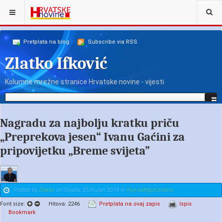
NALAZITE SE OVDJE:
NAŠI KOLUMNISTI
ZLATKO
Pretplata na blog
Subscribe via RSS
Zlatko Ifković
Kolumne mrežne stranice Hrvatske novine - vijesti
Nagradu za najbolju kratku priču
„Preprekova jesen“ Ivanu Gaćini za
pripovijetku „Breme svijeta”
Posted
by
Zlatko
on
Srijeda, 25 Rujan 2019
in
Nije kategorizirano
Font size:
Hitova: 2246
Pretplata na ovaj zapis
Ispis
Bookmark