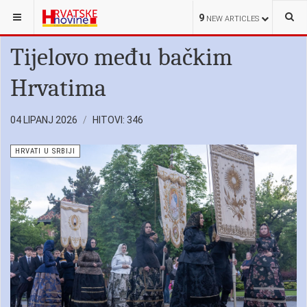
NALAZITE SE OVDJE:
HRVATI U SRBIJI
9
NEW ARTICLES
Tijelovo među bačkim
Hrvatima
04 LIPANJ 2026
HITOVI: 346
HRVATI U SRBIJI