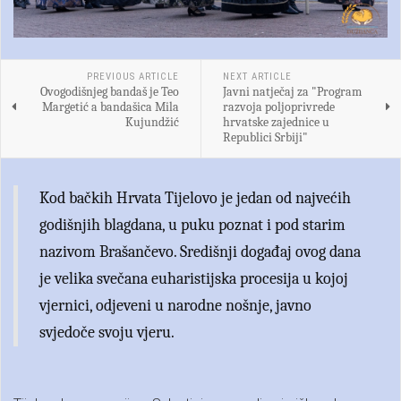
PREVIOUS ARTICLE
NEXT ARTICLE
Ovogodišnjeg bandaš je Teo
Javni natječaj za "Program
Margetić a bandašica Mila
razvoja poljoprivrede
Kujundžić
hrvatske zajednice u
Republici Srbiji"
Kod bačkih Hrvata Tijelovo je jedan od najvećih
godišnjih blagdana, u puku poznat i pod starim
nazivom Brašančevo. Središnji događaj ovog dana
je velika svečana euharistijska procesija u kojoj
vjernici, odjeveni u narodne nošnje, javno
svjedoče svoju vjeru.