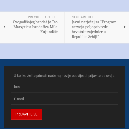
PREVIOUS ARTICLE
NEXT ARTICLE
Ovogodišnjeg bandaš je Teo
Javni natječaj za "Program
Margetić a bandašica Mila
razvoja poljoprivrede
Kujundžić
hrvatske zajednice u
Republici Srbiji"
U koliko želite primati naše najnovije obavijesti, prijavite se ovdje: