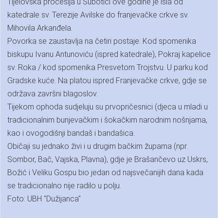
Tijelovska procesija u Subotici ove godine je išla od
katedrale sv. Terezije Avilske do franjevačke crkve sv.
Mihovila Arkanđela.
Povorka se zaustavlja na četiri postaje: Kod spomenika
biskupu Ivanu Antunoviću (ispred katedrale), Pokraj kapelice
sv. Roka / kod spomenika Presvetom Trojstvu. U parku kod
Gradske kuće. Na platou ispred Franjevačke crkve, gdje se
održava završni blagoslov.
Tijekom ophoda sudjeluju su prvopričesnici (djeca u mladi u
tradicionalnim bunjevačkim i šokačkim narodnim nošnjama,
kao i ovogodišnji bandaš i bandašica.
Običaji su jednako živi i u drugim bačkim župama (npr.
Sombor, Bač, Vajska, Plavna), gdje je Brašančevo uz Uskrs,
Božić i Veliku Gospu bio jedan od najsvečanijih dana kada
se tradicionalno nije radilo u polju.
Foto: UBH "Dužijanca"