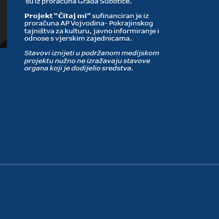
ine V
- Designed by JoomlArt.com.
ed under
Apache License v2.0
.