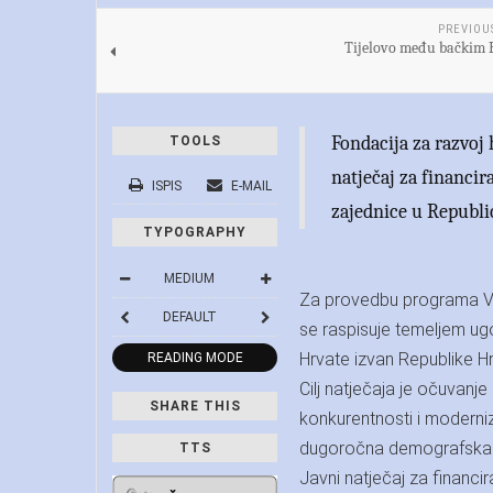
PREVIOU
Tijelovo među bačkim
Fondacija za razvoj 
TOOLS
natječaj za financi
ISPIS
E-MAIL
zajednice u Republic
TYPOGRAPHY
MEDIUM
Za provedbu programa Vla
DEFAULT
se raspisuje temeljem ugov
Hrvate izvan Republike Hr
READING MODE
Cilj natječaja je očuvanje 
SHARE THIS
konkurentnosti i moderniz
dugoročna demografska i
TTS
Javni natječaj za financi