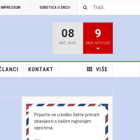
IMPRESSUM
SUBOTICA U SRCU
PREUZIMANJA
08
9
SAT
,
AUG
NEW ARTICLES
 ČLANCI
KONTAKT
VIŠE
Prijavite se u koliko želite primati
obavijesti o našim najnovijim
vijestima.