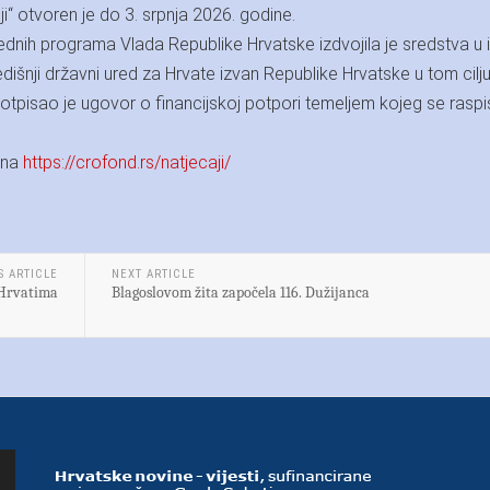
ji“ otvoren je do 3. srpnja 2026. godine.
rednih programa Vlada Republike Hrvatske izdvojila je sredstva u
dišnji državni ured za Hrvate izvan Republike Hrvatske u tom cilju
tpisao je ugovor o financijskoj potpori temeljem kojeg se raspi
 na
https://crofond.rs/natjecaji/
S ARTICLE
NEXT ARTICLE
 Hrvatima
Blagoslovom žita započela 116. Dužijanca