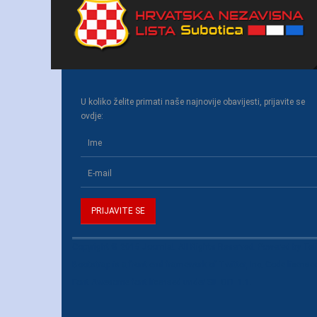
U koliko želite primati naše najnovije obavijesti, prijavite se
ovdje:
Copyright © 2015 Joomla!. All Rights Reserved. Powered by
Tel
Bootstrap
is a front-end framework of Twitter, Inc. Code licens
Font Awesome
font licensed under
SIL OFL 1.1
.