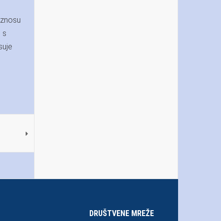
 iznosu
 s
suje
DRUŠTVENE MREŽE