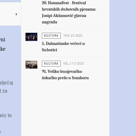
20. HosanaFest - Festival
hrvatskih duhovnih pjesama:
Josipi Akšamović glavna
nagrada
KULTURA
TRA 23 2025
vni
5. Dalmatinske večeri u
ske
Subotici
KULTURA
VELJ 13 2025
91. Veliko bunjevačko-
šokačko prelo u Somboru
tječaj
d za
elo te
e