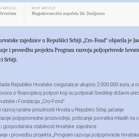
S ARTICLE
NEXT ARTICLE
 Hrvatima
Blagoslovom žita započela 116. Dužijanca
hrvatske zajednice u Republici Srbiji „Cro-Fond“ objavila je Ja
ranje i provedbu projekta Program razvoja poljoprivrede hrvat
i Srbiji.
da Republike Hrvatske osigurala je ukupno 2.000.000 eura, a na
ora o financijskoj potpori koji su potpisali Središnji državni ure
vatske i Fondacija „Cro-Fond“.
i razvoj ruralne prisutnosti Hrvata u Republici Srbiji, jačanje
acije poljoprivredne proizvodnje, poticanje povratka mladih na s
 gospodarska stabilnost hrvatske zajednice.
ranje i provedbu projekta „Program razvoja poljoprivrede hrvatsk