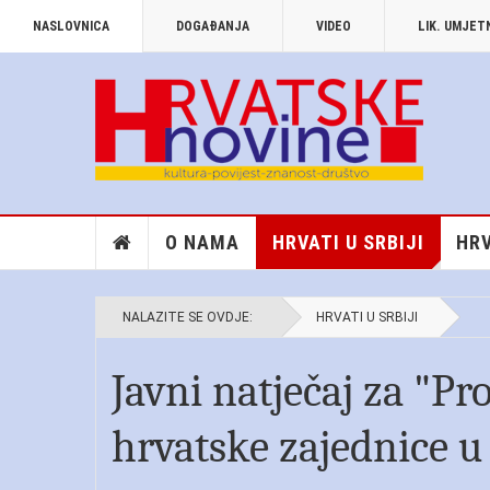
NASLOVNICA
DOGAĐANJA
VIDEO
LIK. UMJE
O NAMA
HRVATI U SRBIJI
HRV
NALAZITE SE OVDJE:
HRVATI U SRBIJI
Javni natječaj za "P
hrvatske zajednice u 